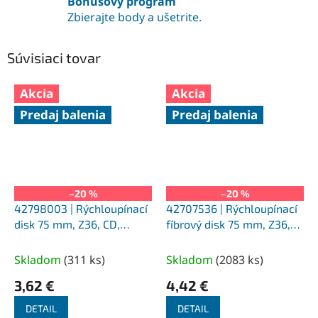
Bonusový program
Zbierajte body a ušetrite.
Súvisiaci tovar
Akcia
Akcia
Predaj balenia
Predaj balenia
–20 %
–20 %
42798003 | Rýchloupínací
42707536 | Rýchloupínací
disk 75 mm, Z36, CD,
fíbrový disk 75 mm, Z36,
COMBIDISC VICTOGRAIN-
CDF, COMBIDISC
COOL
VICTOGRAIN-COOL
Skladom
(
311 ks
)
Skladom
(
2083 ks
)
3,62 €
4,42 €
DETAIL
DETAIL