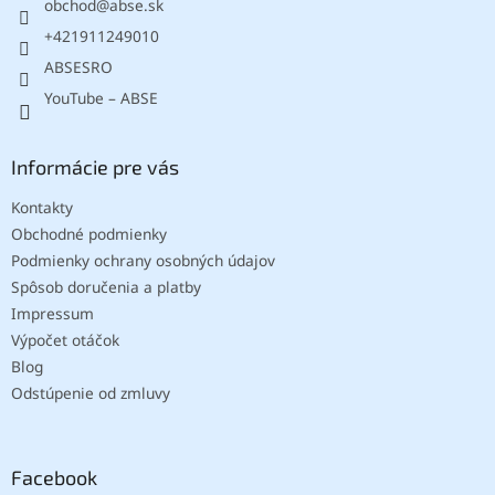
obchod
@
abse.sk
i
e
+421911249010
ABSESRO
YouTube – ABSE
Informácie pre vás
Kontakty
Obchodné podmienky
Podmienky ochrany osobných údajov
Spôsob doručenia a platby
Impressum
Výpočet otáčok
Blog
Odstúpenie od zmluvy
Facebook