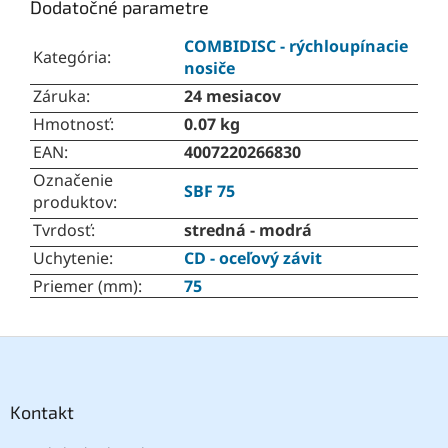
Dodatočné parametre
COMBIDISC - rýchloupínacie
Kategória
:
nosiče
Záruka
:
24 mesiacov
Hmotnosť
:
0.07 kg
EAN
:
4007220266830
Označenie
SBF 75
produktov
:
Tvrdosť
:
stredná - modrá
Uchytenie
:
CD - oceľový závit
Priemer (mm)
:
75
Z
á
p
ä
Kontakt
t