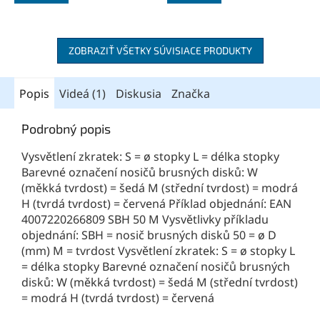
ZOBRAZIŤ VŠETKY SÚVISIACE PRODUKTY
Popis
Videá (1)
Diskusia
Značka
Podrobný popis
Vysvětlení zkratek: S = ø stopky L = délka stopky
Barevné označení nosičů brusných disků: W
(měkká tvrdost) = šedá M (střední tvrdost) = modrá
H (tvrdá tvrdost) = červená Příklad objednání: EAN
4007220266809 SBH 50 M Vysvětlivky příkladu
objednání: SBH = nosič brusných disků 50 = ø D
(mm) M = tvrdost Vysvětlení zkratek: S = ø stopky L
= délka stopky Barevné označení nosičů brusných
disků: W (měkká tvrdost) = šedá M (střední tvrdost)
= modrá H (tvrdá tvrdost) = červená