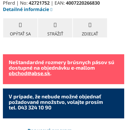
Pferd | No:
42721752
| EAN:
4007220266830
Detailné informácie
OPÝTAŤ SA
STRÁŽIŤ
ZDIEĽAŤ
Neštandardné rozmery brúsnych pásov sú
dostupné na objednávku e-mallom
obchod@abse.sk
.
V prípade, že nebude možné objednať
požadované množstvo, volajte prosím
tel. 043 324 10 90