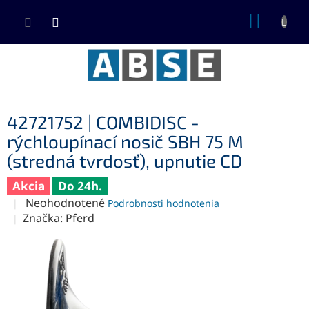
Prejsť
NÁKUP
na
KOŠÍK
obsah
42721752 | COMBIDISC -
rýchloupínací nosič SBH 75 M
(stredná tvrdosť), upnutie CD
Akcia
Do 24h.
Priemerné
Neohodnotené
Podrobnosti hodnotenia
hodnotenie
Značka:
Pferd
produktu
je
0,0
z
5
hviezdičiek.