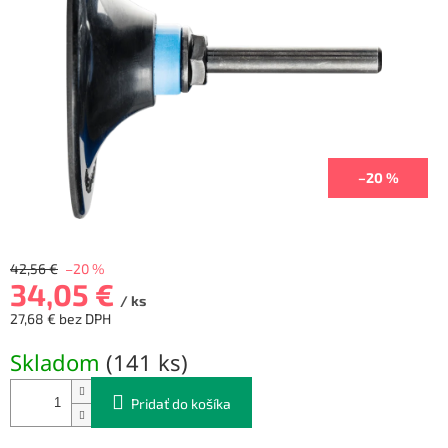
–20 %
42,56 €
–20 %
34,05 €
/ ks
27,68 € bez DPH
Jednotková
Skladom
(
141 ks
)
cena:
Pridať do košíka