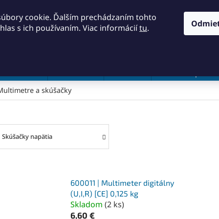
KONTAKTY
OBCHODNÉ PODMIENKY
PODMIENKY OCH
súbory cookie. Ďalším prechádzaním tohto
Odmie
hlas s ich používaním. Viac informácií
tu
.
HĽADAŤ
a a náradie
Frézovanie
Meradlá
Rezanie a pílenie
Multimetre a skúšačky
Skúšačky napätia
600011 | Multimeter digitálny
(U,I,R) [CE] 0,125 kg
Skladom
(
2 ks
)
6,60 €