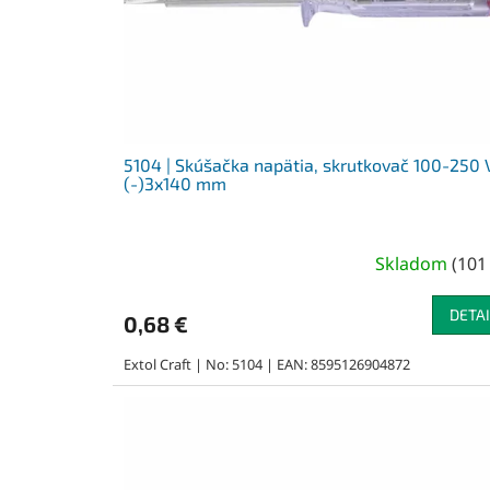
o
d
u
k
t
o
v
5104 | Skúšačka napätia, skrutkovač 100-250 
(-)3x140 mm
Skladom
(
101
DETAI
0,68 €
Extol Craft | No: 5104 | EAN: 8595126904872