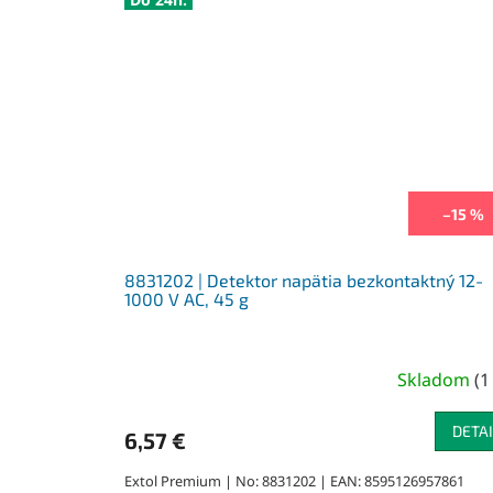
–15 %
8831202 | Detektor napätia bezkontaktný 12-
1000 V AC, 45 g
Skladom
(
1
DETAI
6,57 €
Extol Premium | No: 8831202 | EAN: 8595126957861