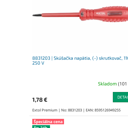
8831203 | Skúšačka napätia, (-) skrutkovač, 11
250 V
Skladom
(
101
DETAI
1,78 €
Extol Premium | No: 8831203 | EAN: 8595126949255
Špeciálna cena
Do 24h.