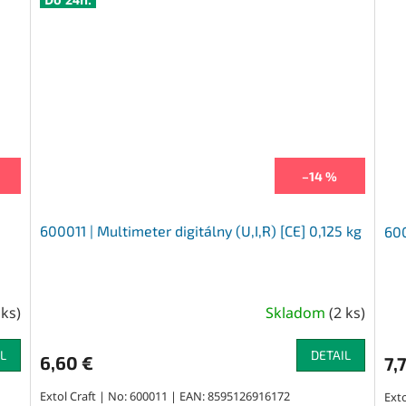
–14 %
600011 | Multimeter digitálny (U,I,R) [CE] 0,125 kg
600
 ks
)
Skladom
(
2 ks
)
L
DETAIL
6,60 €
7,
Extol Craft | No: 600011 | EAN: 8595126916172
Ext