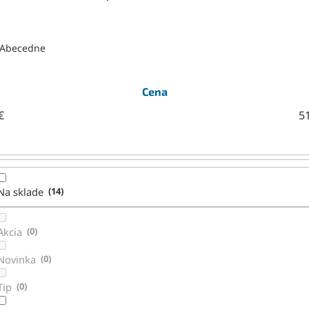
Abecedne
Cena
€
5
Na sklade
14
Akcia
0
Novinka
0
Tip
0