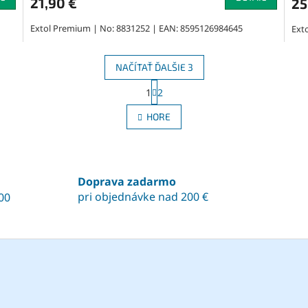
21,90 €
25
Extol Premium | No: 8831252 | EAN: 8595126984645
Ext
NAČÍTAŤ ĎALŠIE 3
S
1
2
O
t
r
v
HORE
á
l
n
á
k
d
o
a
v
c
a
Doprava zadarmo
i
n
pri objednávke nad 200 €
00
e
i
e
p
r
v
k
y
v
ý
p