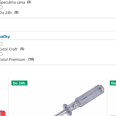
Špeciálna cena
3
Do 24h.
8
načky
Extol Craft
5
Extol Premium
10
Do 24h.
Do