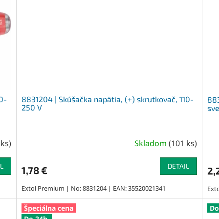
0-
8831204 | Skúšačka napätia, (+) skrutkovač, 110-
883
250 V
sve
 ks
)
Skladom
(
101 ks
)
L
DETAIL
1,78 €
2,
Extol Premium | No: 8831204 | EAN: 35520021341
Ext
Špeciálna cena
Do
Do 24h.