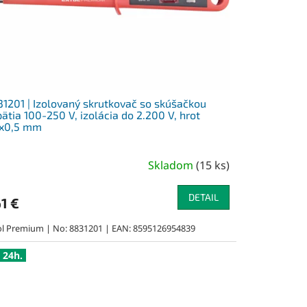
1201 | Izolovaný skrutkovač so skúšačkou
ätia 100-250 V, izolácia do 2.200 V, hrot
5x0,5 mm
Skladom
(
15 ks
)
DETAIL
61 €
ol Premium | No: 8831201 | EAN: 8595126954839
 24h.