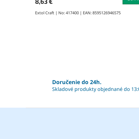
8,63 €
Extol Craft | No: 417400 | EAN: 8595126946575
Doručenie do 24h.
Skladové produkty objednané do 13:
Z
á
p
ä
t