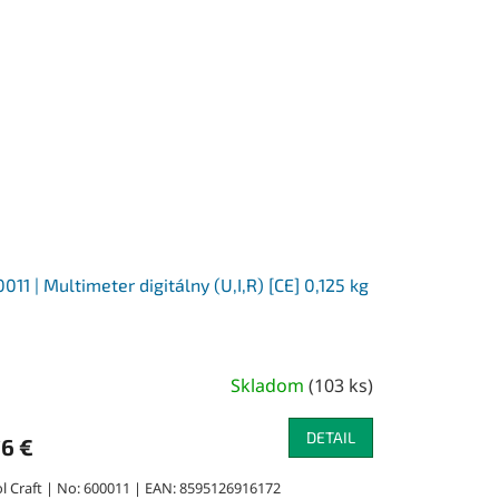
011 | Multimeter digitálny (U,I,R) [CE] 0,125 kg
Skladom
(
103 ks
)
DETAIL
76 €
ol Craft | No: 600011 | EAN: 8595126916172