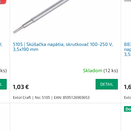
V,
5105 | Skúšačka napätia, skrutkovač 100-250 V,
883
3,5x190 mm
nap
3,
 ks
)
Skladom
(
12 ks
)
L
DETAIL
1,03 €
1,
Extol Craft | No: 5105 | EAN: 8595126903653
Ext
Do