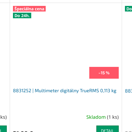
Špeciálna cena
Do
Do 24h.
–15 %
8831252 | Multimeter digitálny TrueRMS 0,113 kg
883
 ks
)
Skladom
(
1 ks
)
L
DETAIL