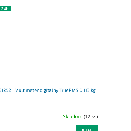
 24h.
1252 | Multimeter digitálny TrueRMS 0,113 kg
Skladom
(
12 ks
)
DETAIL