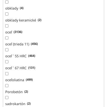
obklady
4
obklady keramické
2
oceľ
3136
oceľ (trieda 11)
456
oceľ ˂ 55 HRC
464
oceľ ˂ 67 HRC
131
oceľoliatina
499
Porobetón
2
sadrokartón
2