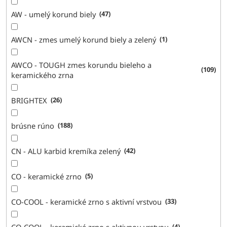
AW - umelý korund biely
47
AWCN - zmes umelý korund biely a zelený
1
AWCO - TOUGH zmes korundu bieleho a
109
keramického zrna
BRIGHTEX
26
brúsne rúno
188
CN - ALU karbid kremíka zelený
42
CO - keramické zrno
5
CO-COOL - keramické zrno s aktivní vrstvou
33
CO-COOL - keramické zrno s aktivnou vrstvou
4