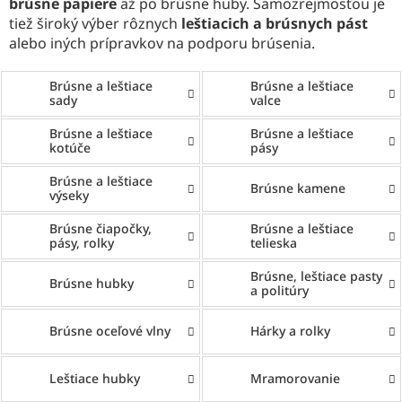
brúsne papiere
až po brúsne huby. Samozrejmosťou je
tiež široký výber rôznych
leštiacich a brúsnych pást
alebo iných prípravkov na podporu brúsenia.
Brúsne a leštiace
Brúsne a leštiace
sady
valce
Brúsne a leštiace
Brúsne a leštiace
kotúče
pásy
Brúsne a leštiace
Brúsne kamene
výseky
Brúsne čiapočky,
Brúsne a leštiace
pásy, rolky
telieska
Brúsne, leštiace pasty
Brúsne hubky
a politúry
Brúsne oceľové vlny
Hárky a rolky
Leštiace hubky
Mramorovanie