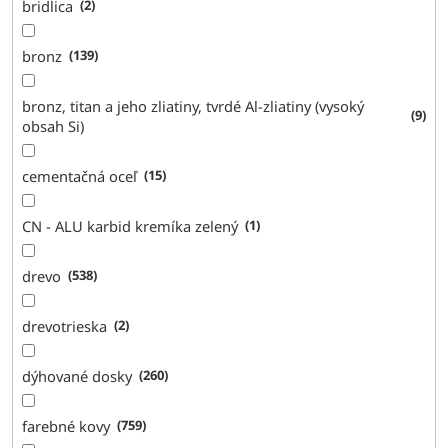
bridlica
2
bronz
139
bronz, titan a jeho zliatiny, tvrdé Al-zliatiny (vysoký
9
obsah Si)
cementačná oceľ
15
CN - ALU karbid kremíka zelený
1
drevo
538
drevotrieska
2
dýhované dosky
260
farebné kovy
759