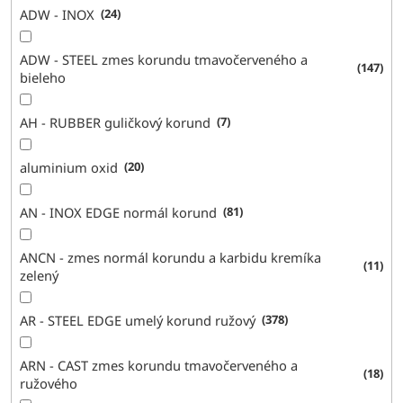
ADW - INOX
24
ADW - STEEL zmes korundu tmavočerveného a
147
bieleho
AH - RUBBER guličkový korund
7
aluminium oxid
20
AN - INOX EDGE normál korund
81
ANCN - zmes normál korundu a karbidu kremíka
11
zelený
AR - STEEL EDGE umelý korund ružový
378
ARN - CAST zmes korundu tmavočerveného a
18
ružového