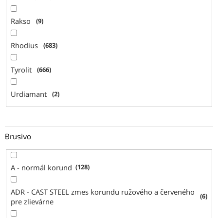
Rakso
9
Rhodius
683
Tyrolit
666
Urdiamant
2
Brusivo
A - normál korund
128
ADR - CAST STEEL zmes korundu ružového a červeného
6
pre zlievárne