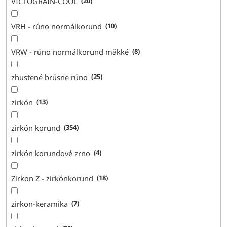
VICTOGRAIN-COOL
20
VRH - rúno normálkorund
10
VRW - rúno normálkorund mäkké
8
zhustené brúsne rúno
25
zirkón
13
zirkón korund
354
zirkón korundové zrno
4
Zirkon Z - zirkónkorund
18
zirkon-keramika
7