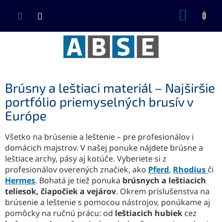
Prejsť
NÁKUP
na
KOŠÍK
obsah
Brúsny a leštiaci materiál – Najširšie
portfólio priemyselných brusív v
Európe
Všetko na brúsenie a leštenie – pre profesionálov i
domácich majstrov. V našej ponuke nájdete brúsne a
leštiace archy, pásy aj kotúče. Vyberiete si z
profesionálov overených značiek, ako
Pferd
,
Rhodius
či
Hermes
. Bohatá je tiež ponuka
brúsnych a leštiacich
teliesok, čiapočiek a vejárov
. Okrem príslušenstva na
brúsenie a leštenie s pomocou nástrojov, ponúkame aj
pomôcky na ručnú prácu: od
leštiacich hubiek
cez