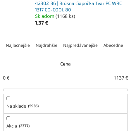
42302136 | Brúsna čiapočka Tvar PC WRC
1317 CO-COOL 80
Skladom
(
1168 ks
)
1,37 €
R
a
Najlacnejšie
Najdrahšie
Najpredávanejšie
Abecedne
d
e
n
Cena
i
e
0
€
1137
€
p
r
o
d
Na sklade
5936
u
k
t
Akcia
2377
o