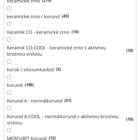
keramické zrno
219
keramické zrno / korund
43
Keramik CO - keramické zrno
14
Keramik CO-COOL - keramické zrno s aktívnou
18
brúsnou vrstvou
korok / siliciumkarbid
3
korund
196
Korund A - normálkorund
57
Korund A-COOL - normálkorund s aktívnou brúsnou
19
vrstvou
MERCURIT Korund
12