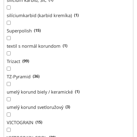
silíciumkarbid (karbid kremíka)
1
Superpolish
15
textil s normál korundom
1
Trizact
99
TZ-Pyramid
36
umelý korund biely / keramické
1
umelý korund svetloružový
3
VICTOGRAIN
15