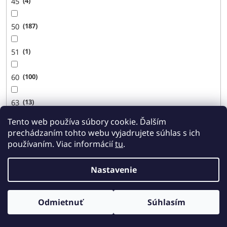
45
4
50
187
51
1
60
100
63
13
Tento web používa súbory cookie. Ďalším
70
7
prechádzaním tohto webu vyjadrujete súhlas s ich
používaním. Viac informácií
tu
.
73
3
Nastavenie
75
146
Odmietnuť
Súhlasím
76
2