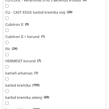
CU - CAST EDGE karbid kremíka sivý
20
Cubitron II
9
Cubitron II + korund
1
filc
24
HERMESIT korund
7
kameň arkansas
1
karbid kremíka
193
karbid kremíka zelený
69