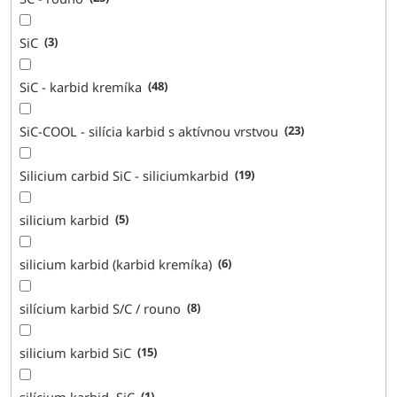
SiC
3
SiC - karbid kremíka
48
SiC-COOL - silícia karbid s aktívnou vrstvou
23
Silicium carbid SiC - siliciumkarbid
19
silicium karbid
5
silicium karbid (karbid kremíka)
6
silícium karbid S/C / rouno
8
silicium karbid SiC
15
silícium karbid, SiC
1