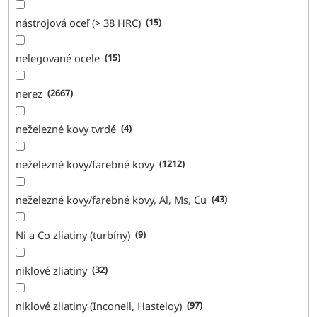
nástrojová oceľ (> 38 HRC)
15
nelegované ocele
15
nerez
2667
neželezné kovy tvrdé
4
neželezné kovy/farebné kovy
1212
neželezné kovy/farebné kovy, Al, Ms, Cu
43
Ni a Co zliatiny (turbíny)
9
niklové zliatiny
32
niklové zliatiny (Inconell, Hasteloy)
97