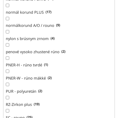
normál korund PLUS
17
normálkorund A/O / rouno
9
nylon s brúsnym zrnom
4
penové vysoko zhustené rúno
2
PNER-H - rúno tvrdé
1
PNER-W - rúno mäkké
2
PUR - polyuretán
2
RZ-Zirkon plus
19
SC - rouno
25