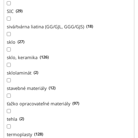
SIC
29
sivá/tvárna liatina (GG/GJL, GGG/GJS)
18
sklo
27
sklo, keramika
126
sklolaminát
2
stavebné materiály
12
ťažko opracovateľné materiály
97
tehla
2
termoplasty
128