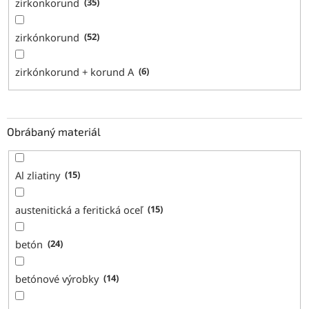
zirkonkorund
35
zirkónkorund
52
zirkónkorund + korund A
6
Obrábaný materiál
Al zliatiny
15
austenitická a feritická oceľ
15
betón
24
betónové výrobky
14