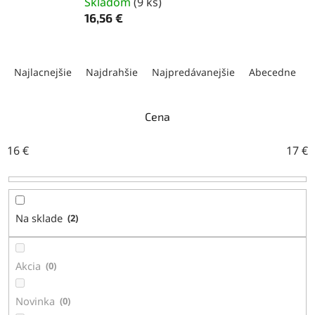
Skladom
(
9 ks
)
16,56 €
R
a
Najlacnejšie
Najdrahšie
Najpredávanejšie
Abecedne
d
e
n
Cena
i
e
16
€
17
€
p
r
o
d
Na sklade
2
u
k
t
Akcia
0
o
v
Novinka
0