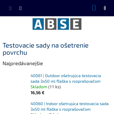
Prejsť
NÁKUP
na
KOŠÍK
obsah
Testovacie sady na ošetrenie
povrchu
Najpredávanejšie
40061 | Outdoor ošetrujúca testovacia
sada 3x50 ml fľaška s rozprašovačom
Skladom
(
11 ks
)
16,56 €
40060 | Indoor ošetrujúca testovacia sada
3x50 ml fľaška s rozprašovačom