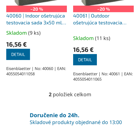
r
o
–20 %
–20 %
d
40060 | Indoor ošetrujúca
40061 | Outdoor
u
testovacia sada 3x50 ml
ošetrujúca testovacia
k
fľaška s rozprašovačom
sada 3x50 ml fľaška s
Skladom
(
9 ks
)
Priemerné
t
rozprašovačom
Skladom
(
11 ks
)
hodnotenie
o
16,56 €
produktu
16,56 €
v
je
DETAIL
DETAIL
5,0
z
Eisenblaetter | No: 40060 | EAN:
4055054011058
Eisenblaetter | No: 40061 | EAN:
5
4055054011065
hviezdičiek.
2
položiek celkom
O
v
l
á
Doručenie do 24h.
d
Skladové produkty objednané do 13:00
a
c
i