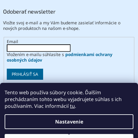
Odoberať newsletter
Vložte svoj e-mail a my Vám budeme zasielať informácie o
nových produktoch na našom e-shope.
Email
Vložením e-mailu súhlasíte s
podmienkami ochrany
osobných údajov
PRIHLÁSIŤ SA
Tento web používa súbory cookie. Ďalším
prechádzaním tohto webu vyjadrujete súhlas s ich
Vytvoril Shoptet
používaním. Viac informácií
tu
.
Copyright 2026
ABSE
. Všetky práva vyhradené.
Upraviť
Nastavenie
nastavenie cookies