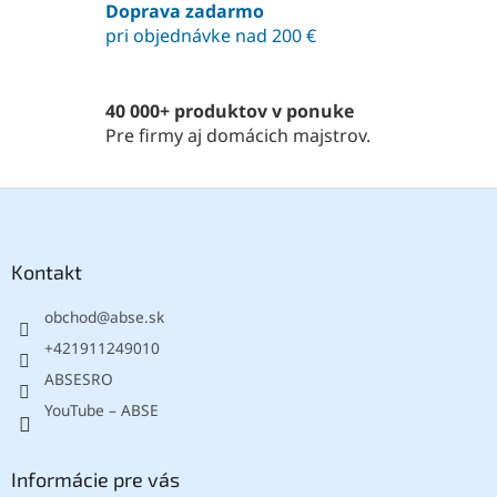
Doprava zadarmo
e
pri objednávke nad 200 €
p
r
v
k
40 000+ produktov v ponuke
y
Pre firmy aj domácich majstrov.
v
ý
p
Z
i
á
s
p
u
ä
Kontakt
t
obchod
@
abse.sk
i
e
+421911249010
ABSESRO
YouTube – ABSE
Informácie pre vás