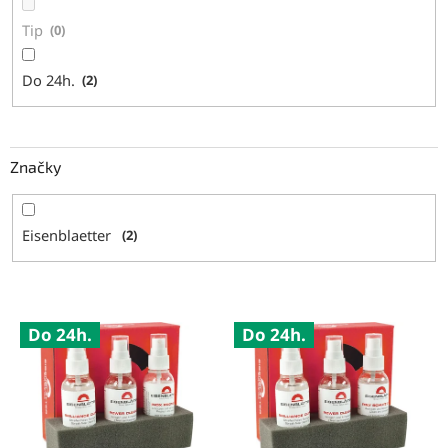
Tip
0
Do 24h.
2
Značky
Eisenblaetter
2
V
Do 24h.
Do 24h.
ý
p
i
s
p