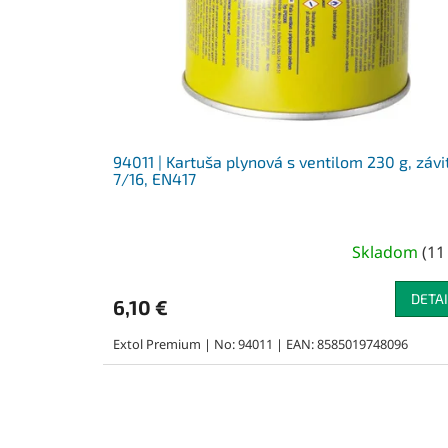
94011 | Kartuša plynová s ventilom 230 g, závi
7/16, EN417
Skladom
(
11
DETAI
6,10 €
Extol Premium | No: 94011 | EAN: 8585019748096