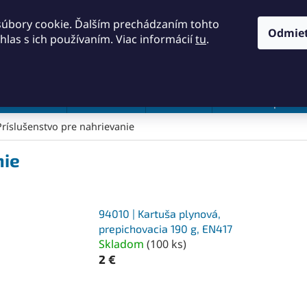
KONTAKTY
OBCHODNÉ PODMIENKY
PODMIENKY OCH
súbory cookie. Ďalším prechádzaním tohto
Odmie
hlas s ich používaním. Viac informácií
tu
.
HĽADAŤ
a a náradie
Frézovanie
Meradlá
Rezanie a pílenie
Príslušenstvo pre nahrievanie
nie
94010 | Kartuša plynová,
prepichovacia 190 g, EN417
Skladom
(
100 ks
)
2 €