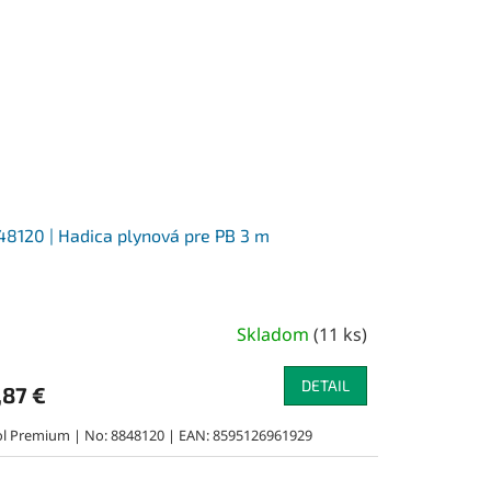
8120 | Hadica plynová pre PB 3 m
Skladom
(
11 ks
)
DETAIL
,87 €
ol Premium | No: 8848120 | EAN: 8595126961929