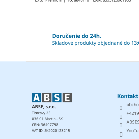
Extol Premium | No: 8848110 | EAN: 8595126961905
Doručenie do 24h.
Skladové produkty objednané do 13:
Z
á
p
ä
t
Kontakt
i
obcho
e
ABSE, s.r.o.
+4219
Timravy 23
036 01 Martin - SK
ABSE
CRN: 36407798
YouTu
VAT ID: SK2020123215