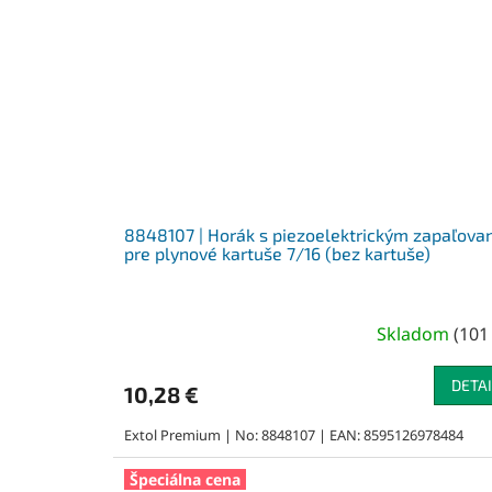
8848107 | Horák s piezoelektrickým zapaľova
pre plynové kartuše 7/16 (bez kartuše)
Skladom
(
101
DETAI
10,28 €
Extol Premium | No: 8848107 | EAN: 8595126978484
Špeciálna cena