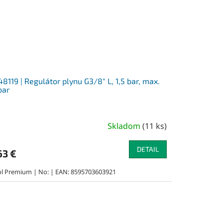
8119 | Regulátor plynu G3/8" L, 1,5 bar, max.
bar
Skladom
(
11 ks
)
DETAIL
63 €
ol Premium | No: | EAN: 8595703603921