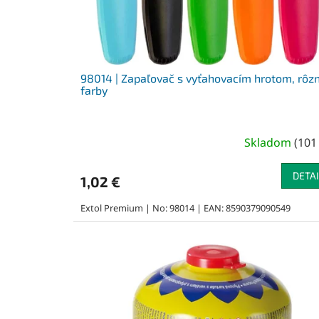
u
k
t
o
v
98014 | Zapaľovač s vyťahovacím hrotom, rôz
farby
Skladom
(
101
DETAI
1,02 €
Extol Premium | No: 98014 | EAN: 8590379090549