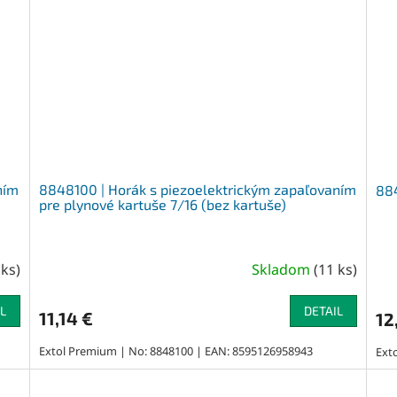
ním
8848100 | Horák s piezoelektrickým zapaľovaním
884
pre plynové kartuše 7/16 (bez kartuše)
 ks
)
Skladom
(
11 ks
)
L
DETAIL
11,14 €
12
Extol Premium | No: 8848100 | EAN: 8595126958943
Ext