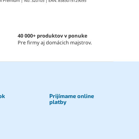
ol Premium | No: 320105 | EAN: 8585019729095
40 000+ produktov v ponuke
Pre firmy aj domácich majstrov.
ok
Prijímame online
platby