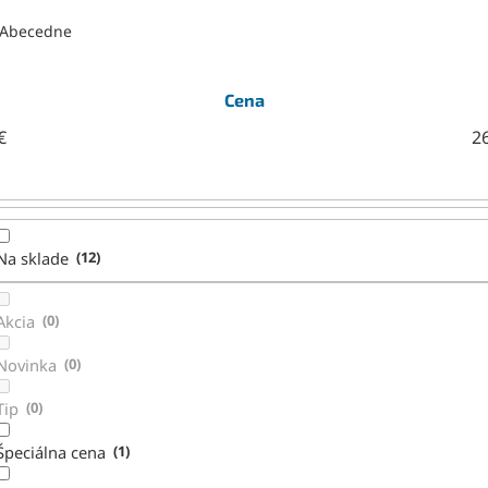
Abecedne
Cena
€
2
Na sklade
12
Akcia
0
Novinka
0
Tip
0
Špeciálna cena
1