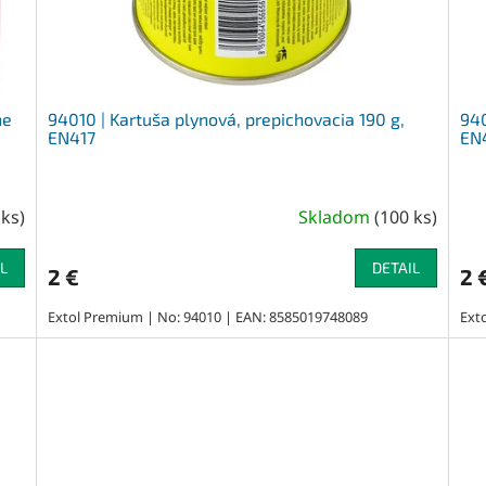
ne
94010 | Kartuša plynová, prepichovacia 190 g,
940
EN417
EN
 ks
)
Skladom
(
100 ks
)
L
DETAIL
2 €
2 
Extol Premium | No: 94010 | EAN: 8585019748089
Ext