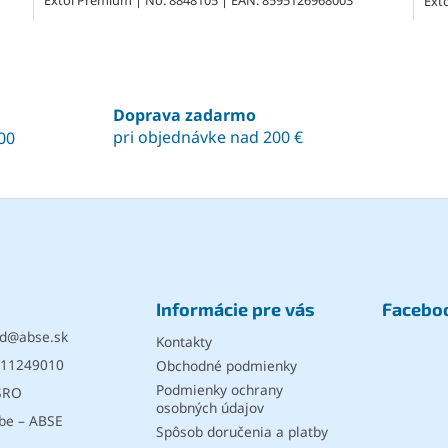
Extol Premium | No: 8848105 | EAN: 8595126968003
Ext
O
v
l
á
Doprava zadarmo
d
pri objednávke nad 200 €
00
a
c
i
e
p
r
v
k
y
Informácie pre vás
Facebo
v
ý
d
@
abse.sk
Kontakty
p
11249010
Obchodné podmienky
i
s
Podmienky ochrany
SRO
u
osobných údajov
be – ABSE
Spôsob doručenia a platby