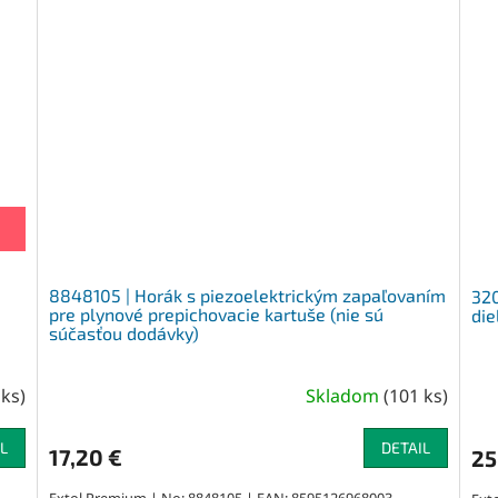
8848105 | Horák s piezoelektrickým zapaľovaním
320
pre plynové prepichovacie kartuše (nie sú
die
súčasťou dodávky)
 ks
)
Skladom
(
101 ks
)
L
DETAIL
17,20 €
25