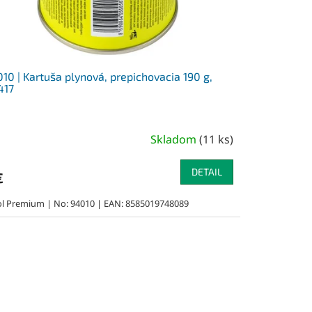
10 | Kartuša plynová, prepichovacia 190 g,
417
Skladom
(
11 ks
)
DETAIL
€
ol Premium | No: 94010 | EAN: 8585019748089