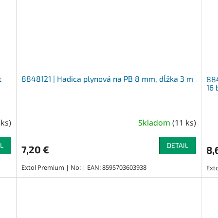
t
8848121 | Hadica plynová na PB 8 mm, dĺžka 3 m
884
16 
 ks
)
Skladom
(
11 ks
)
L
DETAIL
7,20 €
8,
Extol Premium | No: | EAN: 8595703603938
Ext