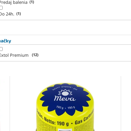
Predaj balenia
1
Do 24h.
1
načky
Extol Premium
12