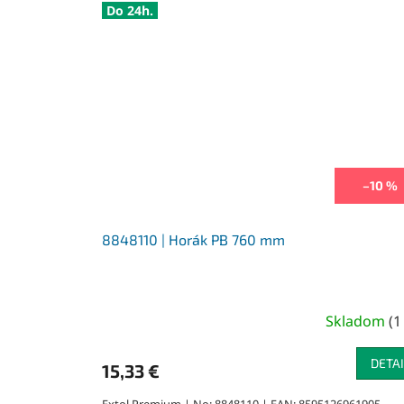
Do 24h.
–10 %
8848110 | Horák PB 760 mm
Skladom
(
1
DETAI
15,33 €