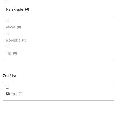
d
Na sklade
4
u
k
t
Akcia
0
o
v
Novinka
0
Tip
0
Značky
Kinex
4
V