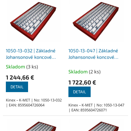
ý
p
i
s
p
r
o
d
1050-13-032 | Základné
1050-13-047 | Základné
u
Johansonové koncové
Johansonové koncové
k
keramické mierky NEX,
keramické mierky NEX,
Skladom
(
3 ks
)
Priemerné
t
DIN 861, trieda presnosti 1,
DIN 861, trieda presnosti 1,
Skladom
(
2 ks
)
hodnotenie
o
32 ks
47 ks
1 244,66 €
produktu
1 722,60 €
v
je
DETAIL
DETAIL
5,0
z
Kinex – K-MET | No: 1050-13-032
| EAN: 8595604726064
Kinex – K-MET | No: 1050-13-047
5
| EAN: 8595604726071
hviezdičiek.