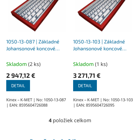
1050-13-087 | Základné
1050-13-103 | Základné
Johansonové koncové
Johansonové koncové
keramické mierky NEX,
keramické mierky NEX,
DIN 861, trieda presnosti 1,
DIN 861, trieda presnosti 1,
Skladom
(
2 ks
)
Skladom
(
1 ks
)
87 ks
103 ks
2 947,12 €
3 271,71 €
DETAIL
DETAIL
Kinex – K-MET | No: 1050-13-087
Kinex – K-MET | No: 1050-13-103
| EAN: 8595604726088
| EAN: 8595604726095
4
položiek celkom
O
v
l