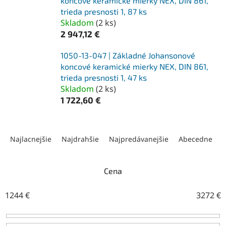
koncové keramické mierky NEX, DIN 861,
trieda presnosti 1, 87 ks
Skladom
(
2 ks
)
2 947,12 €
1050-13-047 | Základné Johansonové
koncové keramické mierky NEX, DIN 861,
trieda presnosti 1, 47 ks
Skladom
(
2 ks
)
1 722,60 €
R
a
Najlacnejšie
Najdrahšie
Najpredávanejšie
Abecedne
d
e
n
Cena
i
e
1244
€
3272
€
p
r
o