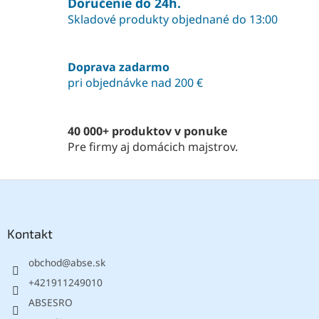
á
Doručenie do 24h.
d
Skladové produkty objednané do 13:00
a
c
i
Doprava zadarmo
e
pri objednávke nad 200 €
p
r
v
k
40 000+ produktov v ponuke
y
Pre firmy aj domácich majstrov.
v
ý
p
Z
i
á
s
p
u
ä
Kontakt
t
obchod
@
abse.sk
i
e
+421911249010
ABSESRO