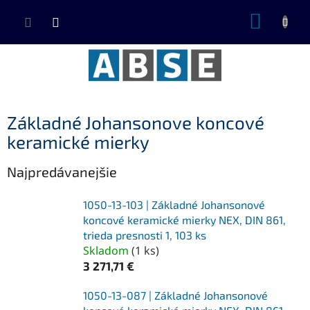
Prejsť
NÁKUP
na
KOŠÍK
obsah
Základné Johansonove koncové
keramické mierky
Najpredávanejšie
1050-13-103 | Základné Johansonové
koncové keramické mierky NEX, DIN 861,
trieda presnosti 1, 103 ks
Skladom
(
1 ks
)
3 271,71 €
1050-13-087 | Základné Johansonové