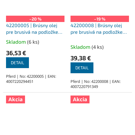
–20 %
–19 %
42200005 | Brúsny olej
42200008 | Brúsny olej
pre brusivá na podložke
pre brusivá na podložke
411/1 NE, pre farebné kovy,
412/1 ALU, pre hliník, 1 l
Skladom
(
6 ks
)
Priemerné
nerez, 1 l
Skladom
(
4 ks
)
hodnotenie
36,53 €
produktu
39,38 €
je
DETAIL
DETAIL
5,0
z
Pferd | No: 42200005 | EAN:
4007220294451
Pferd | No: 42200008 | EAN:
5
4007220791349
hviezdičiek.
Akcia
Akcia