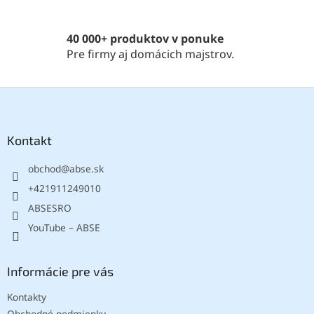
r
v
k
40 000+ produktov v ponuke
y
Pre firmy aj domácich majstrov.
v
ý
p
Z
i
á
s
p
u
ä
Kontakt
t
obchod
@
abse.sk
i
e
+421911249010
ABSESRO
YouTube – ABSE
Informácie pre vás
Kontakty
Obchodné podmienky