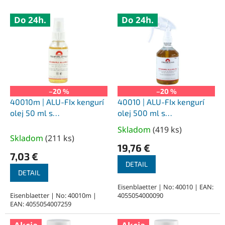
V
Do 24h.
Do 24h.
ý
p
i
s
p
r
o
–20 %
–20 %
d
40010m | ALU-FIx kengurí
40010 | ALU-FIx kengurí
u
olej 50 ml s
olej 500 ml s
k
rozprašovačom
rozprašovačom
Skladom
(
419 ks
)
Priemerné
t
Skladom
(
211 ks
)
hodnotenie
o
19,76 €
produktu
7,03 €
v
je
DETAIL
DETAIL
5,0
z
Eisenblaetter | No: 40010 | EAN:
Eisenblaetter | No: 40010m |
4055054000090
5
EAN: 4055054007259
hviezdičiek.