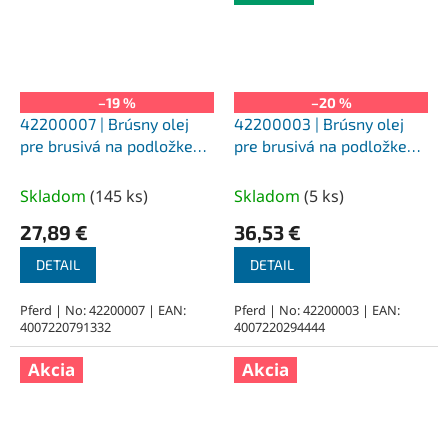
–19 %
–20 %
42200007 | Brúsny olej
42200003 | Brúsny olej
pre brusivá na podložke
pre brusivá na podložke
412 ALU, pre hliník 400 ml
410/1 Fe, pre oceľ 1 l
Skladom
(
145 ks
)
Skladom
(
5 ks
)
27,89 €
36,53 €
DETAIL
DETAIL
Pferd | No: 42200007 | EAN:
Pferd | No: 42200003 | EAN:
4007220791332
4007220294444
Akcia
Akcia