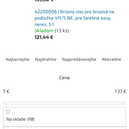
42200006 | Brúsny olej pre brusivá na
podložke 411/5 NE, pre farebné kovy,
nerez, 5 l
Skladom
(
13 ks
)
121,44 €
R
a
Najlacnejšie
Najdrahšie
Najpredávanejšie
Abecedne
d
e
n
Cena
i
e
7
€
137
€
p
r
o
d
Na sklade
12
u
k