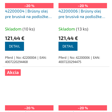
–20 %
–20 %
42200004 | Brúsny olej
42200006 | Brúsny olej
pre brusivá na podložke
pre brusivá na podložke
410/5 Fe, pre oceľ, 5 l
411/5 NE, pre farebné
kovy, nerez, 5 l
Skladom
(
10 ks
)
Skladom
(
13 ks
)
121,44 €
121,44 €
DETAIL
DETAIL
Pferd | No: 42200004 | EAN:
Pferd | No: 42200006 | EAN:
4007220294468
4007220294475
Akcia
–20 %
–20 %