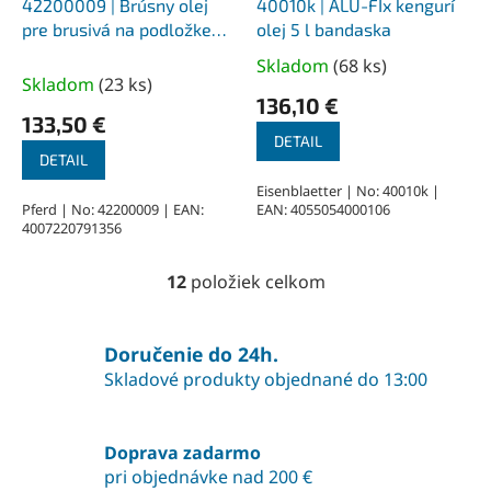
42200009 | Brúsny olej
40010k | ALU-FIx kengurí
pre brusivá na podložke
olej 5 l bandaska
412/5 ALU, pre hliník, 5 l
Skladom
(
68 ks
)
Priemerné
Skladom
(
23 ks
)
hodnotenie
136,10 €
produktu
133,50 €
je
DETAIL
DETAIL
5,0
z
Eisenblaetter | No: 40010k |
Pferd | No: 42200009 | EAN:
EAN: 4055054000106
5
4007220791356
hviezdičiek.
12
položiek celkom
O
v
l
á
Doručenie do 24h.
d
Skladové produkty objednané do 13:00
a
c
i
Doprava zadarmo
e
pri objednávke nad 200 €
p