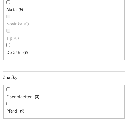
t
Akcia
9
o
v
Novinka
0
Tip
0
Do 24h.
3
Značky
Eisenblaetter
3
Pferd
9