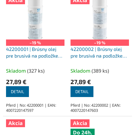
Akcia
Akcia
–19 %
–19 %
42200001 | Brúsny olej
42200002 | Brúsny olej
pre brusivá na podložke
pre brusivá na podložke
410 Fe, pre oceľ, spray
411 NE, pre farebné kovy,
400 ml
nerez, spray 400 ml
Skladom
(
327 ks
)
Skladom
(
389 ks
)
27,89 €
27,89 €
DETAIL
DETAIL
Pferd | No: 42200001 | EAN:
Pferd | No: 42200002 | EAN:
4007220147597
4007220147603
Akcia
Akcia
Do 24h.