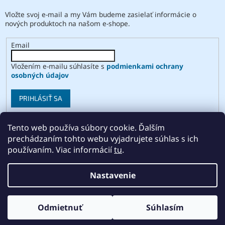
Vložte svoj e-mail a my Vám budeme zasielať informácie o
nových produktoch na našom e-shope.
Email
Vložením e-mailu súhlasíte s
podmienkami ochrany
osobných údajov
PRIHLÁSIŤ SA
Tento web používa súbory cookie. Ďalším
prechádzaním tohto webu vyjadrujete súhlas s ich
Vytvoril Shoptet
používaním. Viac informácií
tu
.
Copyright 2026
ABSE
. Všetky práva vyhradené.
Upraviť
Nastavenie
nastavenie cookies
Odmietnuť
Súhlasím
Odstúpiť od zmluvy