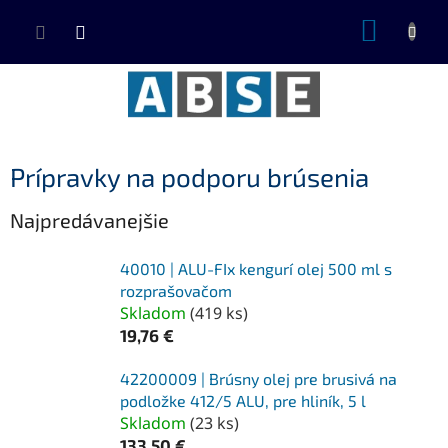
Prejsť
NÁKUP
na
KOŠÍK
obsah
Prípravky na podporu brúsenia
Najpredávanejšie
40010 | ALU-FIx kengurí olej 500 ml s
rozprašovačom
Skladom
(
419 ks
)
19,76 €
42200009 | Brúsny olej pre brusivá na
podložke 412/5 ALU, pre hliník, 5 l
Skladom
(
23 ks
)
133,50 €