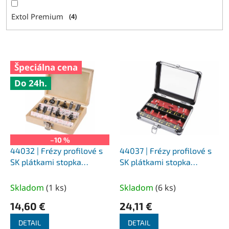
Extol Premium
4
V
Špeciálna cena
ý
Do 24h.
p
i
s
p
r
o
–10 %
d
44032 | Frézy profilové s
44037 | Frézy profilové s
u
SK plátkami stopka
SK plátkami stopka
k
priemer 8 mm - 12-dielna,
priemer 8 mm - 12-dielna
t
drevené púzdro
sada, hliníkové púzdro
Skladom
(
1 ks
)
Skladom
(
6 ks
)
o
14,60 €
24,11 €
v
DETAIL
DETAIL