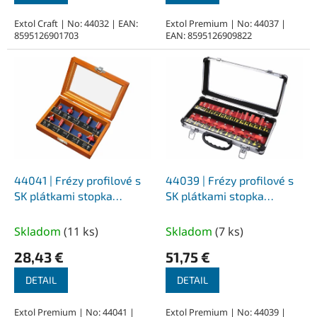
Extol Craft | No: 44032 | EAN:
Extol Premium | No: 44037 |
8595126901703
EAN: 8595126909822
44041 | Frézy profilové s
44039 | Frézy profilové s
SK plátkami stopka
SK plátkami stopka
priemer 6 mm - 10-dielna
priemer 8 mm - 24-dielna
sada, hliníkový kufrík
Skladom
(
11 ks
)
Skladom
(
7 ks
)
28,43 €
51,75 €
DETAIL
DETAIL
Extol Premium | No: 44041 |
Extol Premium | No: 44039 |