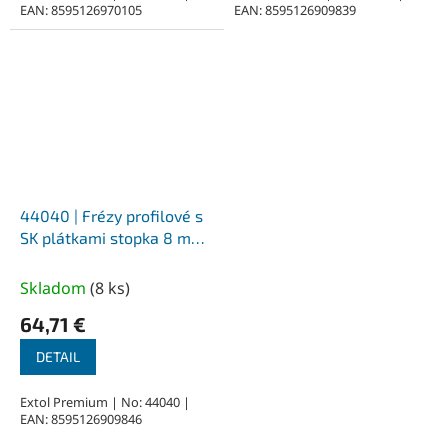
EAN: 8595126970105
EAN: 8595126909839
44040 | Frézy profilové s
SK plátkami stopka 8 mm
- 35-dielna sada, hliníkový
kufrík
Skladom
(
8 ks
)
64,71 €
DETAIL
Extol Premium | No: 44040 |
EAN: 8595126909846