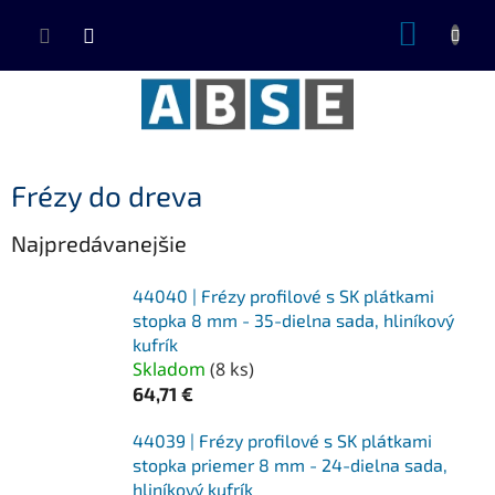
Prejsť
NÁKUP
na
KOŠÍK
obsah
Frézy do dreva
Najpredávanejšie
44040 | Frézy profilové s SK plátkami
stopka 8 mm - 35-dielna sada, hliníkový
kufrík
Skladom
(
8 ks
)
64,71 €
44039 | Frézy profilové s SK plátkami
stopka priemer 8 mm - 24-dielna sada,
hliníkový kufrík