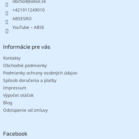
obchod
@
abse.sk
i
e
+421911249010
ABSESRO
YouTube – ABSE
Informácie pre vás
Kontakty
Obchodné podmienky
Podmienky ochrany osobných údajov
Spôsob doručenia a platby
Impressum
Výpočet otáčok
Blog
Odstúpenie od zmluvy
Facebook