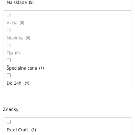
Na sklade
5
u
k
t
Akcia
0
o
v
Novinka
0
Tip
0
Špeciálna cena
1
Do 24h.
1
Značky
Extol Craft
1