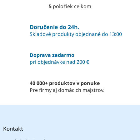
5
položiek celkom
O
v
l
á
Doručenie do 24h.
d
Skladové produkty objednané do 13:00
a
c
i
Doprava zadarmo
e
pri objednávke nad 200 €
p
r
v
k
40 000+ produktov v ponuke
y
Pre firmy aj domácich majstrov.
v
ý
p
Z
i
á
s
p
u
ä
Kontakt
t