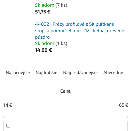
Skladom
(
7 ks
)
51,75 €
44032 | Frézy profilové s SK plátkami
stopka priemer 8 mm - 12-dielna, drevené
púzdro
Skladom
(
1 ks
)
14,60 €
R
a
Najlacnejšie
Najdrahšie
Najpredávanejšie
Abecedne
d
e
n
Cena
i
e
14
€
65
€
p
r
o
d