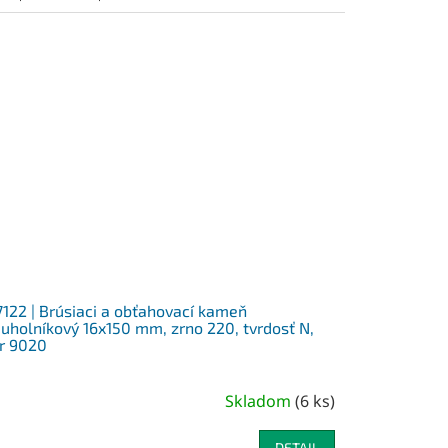
122 | Brúsiaci a obťahovací kameň
juholníkový 16x150 mm, zrno 220, tvrdosť N,
r 9020
Skladom
(
6 ks
)
DETAIL