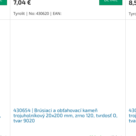
7,04 €
8,
Tyrolit | No: 430620 | EAN:
Tyro
430654 | Brúsiaci a obťahovací kameň
430
,
trojuholníkový 20x200 mm, zrno 120, tvrdosť O,
tro
tvar 9020
tva