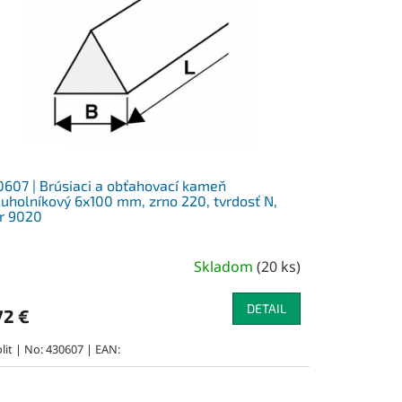
607 | Brúsiaci a obťahovací kameň
juholníkový 6x100 mm, zrno 220, tvrdosť N,
r 9020
Skladom
(
20 ks
)
DETAIL
72 €
lit | No: 430607 | EAN: