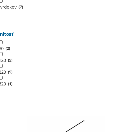
tvrdokov
7
nitosť
80
2
120
5
220
5
320
1