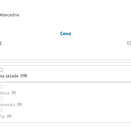
Abecedne
Cena
€
1
Na sklade
13
Akcia
0
Novinka
0
Tip
0