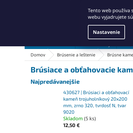
Prejsť
+421911249010
obchod@abse.sk
na
Tento web používa 
obsah
webu vyjadrujete sú
Nastavenie
Brúsenie a leštenie
Čistenie a kefy
Dielň
Domov
Brúsenie a leštenie
Brúsne kam
Brúsiace a obťahovacie kam
Najpredávanejšie
430627 | Brúsiaci a obťahovací
kameň trojuholníkový 20x200
mm, zrno 320, tvrdosť N, tvar
9020
Skladom
(
5 ks
)
12,50 €