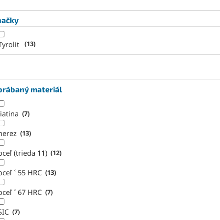
načky
Tyrolit
13
brábaný materiál
liatina
7
nerez
13
oceľ (trieda 11)
12
oceľ ˂ 55 HRC
13
oceľ ˂ 67 HRC
7
SIC
7