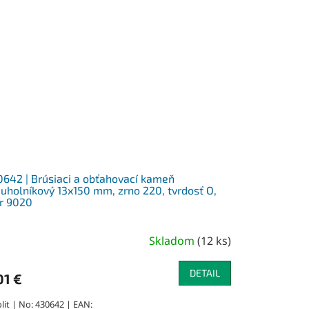
642 | Brúsiaci a obťahovací kameň
juholníkový 13x150 mm, zrno 220, tvrdosť O,
r 9020
Skladom
(
12 ks
)
DETAIL
01 €
lit | No: 430642 | EAN: