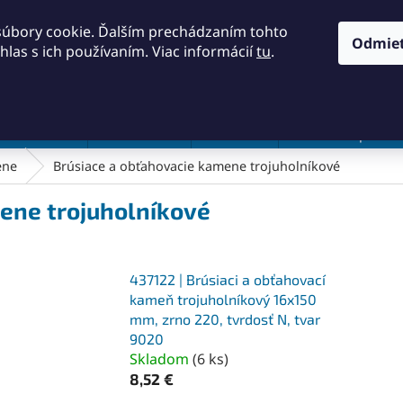
KONTAKTY
OBCHODNÉ PODMIENKY
PODMIENKY OCH
súbory cookie. Ďalším prechádzaním tohto
Odmie
hlas s ich používaním. Viac informácií
tu
.
HĽADAŤ
a a náradie
Frézovanie
Meradlá
Rezanie a pílenie
ene
Brúsiace a obťahovacie kamene trojuholníkové
ene trojuholníkové
437122 | Brúsiaci a obťahovací
kameň trojuholníkový 16x150
mm, zrno 220, tvrdosť N, tvar
9020
Skladom
(
6 ks
)
8,52 €