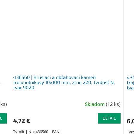
436560 | Brúsiaci a obťahovací kameň
430
,
trojuholníkový 10x100 mm, zrno 220, tvrdosť N,
tro
tvar 9020
tva
 ks
)
Skladom
(
12 ks
)
L
DETAIL
4,72 €
6,
Tyrolit | No: 436560 | EAN:
Tyro