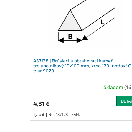
s
p
r
o
d
u
k
t
o
v
437128 | Brúsiaci a obťahovací kameň
trojuholníkový 10x100 mm, zrno 120, tvrdosť O
tvar 9020
Skladom
(
16
DETAI
4,31 €
Tyrolit | No: 437128 | EAN: