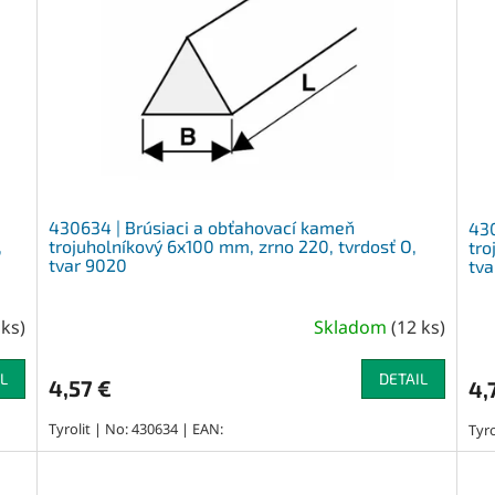
430634 | Brúsiaci a obťahovací kameň
430
,
trojuholníkový 6x100 mm, zrno 220, tvrdosť O,
tro
tvar 9020
tva
 ks
)
Skladom
(
12 ks
)
L
DETAIL
4,57 €
4,
Tyrolit | No: 430634 | EAN:
Tyro