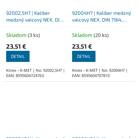
92002,5H7 | Kaliber
92004H7 | Kaliber medzný
medzný valcový NEX, DIN
valcový NEX, DIN 7164,
7164, priemer 2,5 mm - H7
priemer 4 mm - H7
Skladom
(
3 ks
)
Skladom
(
20 ks
)
23,51 €
23,51 €
DETAIL
DETAIL
Kinex – K-MET | No: 92002,5H7 |
Kinex – K-MET | No: 92004H7 |
EAN: 8595604724763
EAN: 8595604707810