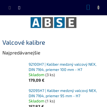
Prejsť
NÁKUP
na
KOŠÍK
obsah
Valcové kalibre
Najpredávanejšie
92100H7 | Kaliber medzný valcový NEX,
DIN 7164, priemer 100 mm - H7
Skladom
(
3 ks
)
179,09 €
92095H7 | Kaliber medzný valcový NEX,
DIN 7164, priemer 95 mm - H7
Skladom
(
1 ks
)
157,82 €