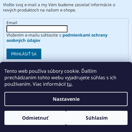
Vložte svoj e-mail a my Vám budeme zasielať informácie o
nových produktoch na našom e-shope.
Email
Vložením e-mailu súhlasíte s
podmienkami ochrany
osobných údajov
PRIHLÁSIŤ SA
Tento web používa súbory cookie. Ďalším
prechádzaním tohto webu vyjadrujete súhlas s ich
Vytvoril Shoptet
používaním. Viac informácií
tu
.
Copyright 2026
ABSE
. Všetky práva vyhradené.
Upraviť
Nastavenie
nastavenie cookies
Odmietnuť
Súhlasím
Odstúpiť od zmluvy