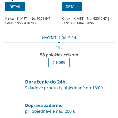
DETAIL
DETAIL
Kinex – K-MET | No: 92011H7 |
Kinex – K-MET | No: 92012H7 |
EAN: 8595604707889
EAN: 8595604707896
NAČÍTAŤ 12 ĎALŠÍCH
S
1
5
t
O
r
58
položiek celkom
v
á
l
n
HORE
á
k
o
d
v
a
a
Doručenie do 24h.
c
n
i
Skladové produkty objednané do 13:00
i
e
e
p
r
Doprava zadarmo
v
pri objednávke nad 200 €
k
y