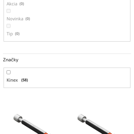
Akcia
0
o
v
Novinka
0
Tip
0
Značky
Kinex
58
V
ý
p
i
s