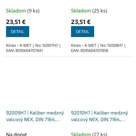
priemer 7 mm - H7
priemer 8 mm - H7
Skladom
(
9 ks
)
Skladom
(
25 ks
)
23,51 €
23,51 €
DETAIL
DETAIL
Kinex – K-MET | No: 92007H7 |
Kinex – K-MET | No: 92008H7 |
EAN: 8595604707841
EAN: 8595604707858
92009H7 | Kaliber medzný
92010H7 | Kaliber medzný
valcový NEX, DIN 7164,
valcový NEX, DIN 7164,
priemer 9 mm - H7
priemer 10 mm - H7
Na dopyt
Skladom
(
27 ks
)