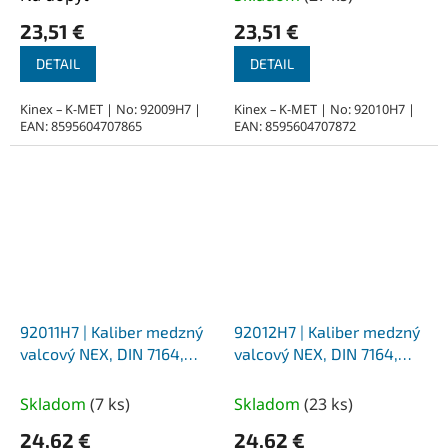
23,51 €
23,51 €
DETAIL
DETAIL
Kinex – K-MET | No: 92009H7 |
Kinex – K-MET | No: 92010H7 |
EAN: 8595604707865
EAN: 8595604707872
92011H7 | Kaliber medzný
92012H7 | Kaliber medzný
valcový NEX, DIN 7164,
valcový NEX, DIN 7164,
priemer 11 mm - H7
priemer 12 mm - H7
Skladom
(
7 ks
)
Skladom
(
23 ks
)
24,62 €
24,62 €