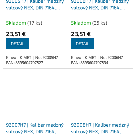
92005H7 | Kaliber medzný
92006H7 | Kaliber medzný
valcový NEX, DIN 7164,
valcový NEX, DIN 7164,
priemer 5 mm - H7
priemer 6 mm - H7
Skladom
(
17 ks
)
Skladom
(
25 ks
)
23,51 €
23,51 €
DETAIL
DETAIL
Kinex – K-MET | No: 92005H7 |
Kinex – K-MET | No: 92006H7 |
EAN: 8595604707827
EAN: 8595604707834
92007H7 | Kaliber medzný
92008H7 | Kaliber medzný
valcový NEX, DIN 7164,
valcový NEX, DIN 7164,