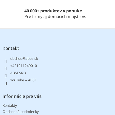
v
ý
40 000+ produktov v ponuke
p
Pre firmy aj domácich majstrov.
i
s
u
Z
á
p
ä
Kontakt
t
obchod
@
abse.sk
i
e
+421911249010
ABSESRO
YouTube – ABSE
Informácie pre vás
Kontakty
Obchodné podmienky