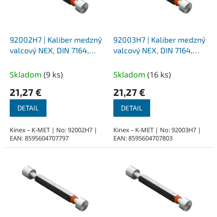
p
r
o
d
92002H7 | Kaliber medzný
92003H7 | Kaliber medzný
u
valcový NEX, DIN 7164,
valcový NEX, DIN 7164,
k
priemer 2 mm - H7
priemer 3 mm - H7
t
Skladom
(
9 ks
)
Skladom
(
16 ks
)
o
21,27 €
21,27 €
v
DETAIL
DETAIL
Kinex – K-MET | No: 92002H7 |
Kinex – K-MET | No: 92003H7 |
EAN: 8595604707797
EAN: 8595604707803