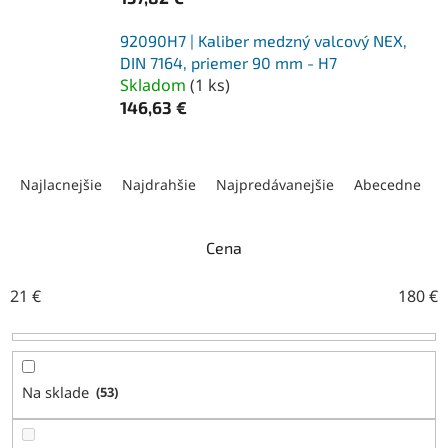
92090H7 | Kaliber medzný valcový NEX,
DIN 7164, priemer 90 mm - H7
Skladom
(
1 ks
)
146,63 €
R
a
Najlacnejšie
Najdrahšie
Najpredávanejšie
Abecedne
d
e
n
Cena
i
e
21
€
180
€
p
r
o
d
Na sklade
53
u
k
t