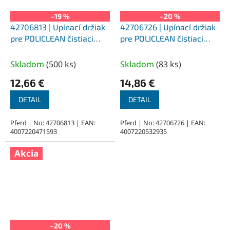
–19 %
–20 %
42706813 | Upínací držiak
42706726 | Upínací držiak
pre POLICLEAN čistiaci
pre POLICLEAN čistiaci
kotúč PCLB 8/13/13
kotúč PCLB 6/13/26
Skladom
(
500 ks
)
Skladom
(
83 ks
)
12,66 €
14,86 €
DETAIL
DETAIL
Pferd | No: 42706813 | EAN:
Pferd | No: 42706726 | EAN:
4007220471593
4007220532935
Akcia
–20 %