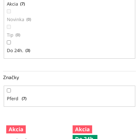
Akcia
7
o
v
Novinka
0
Tip
0
Do 24h.
3
Značky
Pferd
7
V
Akcia
Akcia
ý
Do 24h.