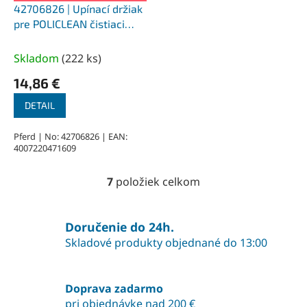
42706826 | Upínací držiak
pre POLICLEAN čistiaci
kotúč PCLB 8/13/26
Skladom
(
222 ks
)
14,86 €
DETAIL
Pferd | No: 42706826 | EAN:
4007220471609
7
položiek celkom
O
v
l
á
Doručenie do 24h.
d
Skladové produkty objednané do 13:00
a
c
i
Doprava zadarmo
e
pri objednávke nad 200 €
p