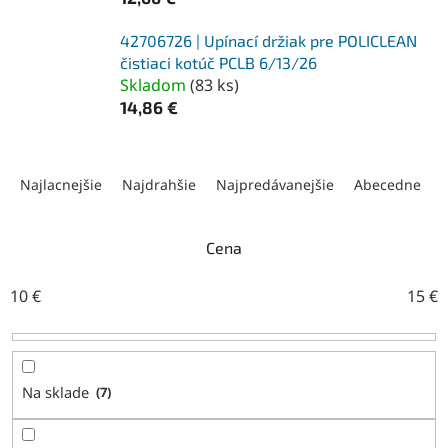
42706726 | Upínací držiak pre POLICLEAN
čistiaci kotúč PCLB 6/13/26
Skladom
(
83 ks
)
14,86 €
R
a
Najlacnejšie
Najdrahšie
Najpredávanejšie
Abecedne
d
e
n
Cena
i
e
10
€
15
€
p
r
o
d
Na sklade
7
u
k
t