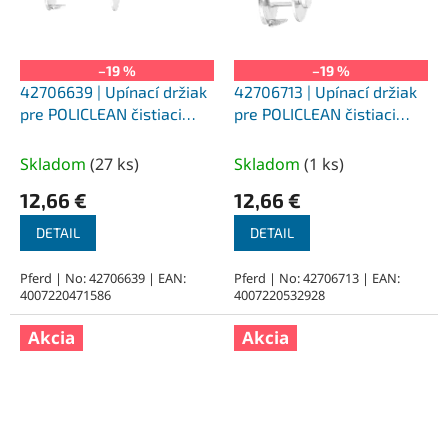
–19 %
–19 %
42706639 | Upínací držiak
42706713 | Upínací držiak
pre POLICLEAN čistiaci
pre POLICLEAN čistiaci
kotúč PCLB 6/6/39
kotúč PCLB 6/13/13
Skladom
(
27 ks
)
Skladom
(
1 ks
)
12,66 €
12,66 €
DETAIL
DETAIL
Pferd | No: 42706639 | EAN:
Pferd | No: 42706713 | EAN:
4007220471586
4007220532928
Akcia
Akcia