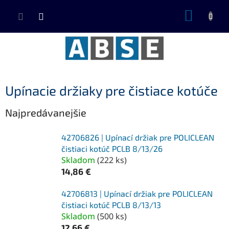
Prejsť
NÁKUP
na
KOŠÍK
obsah
Upínacie držiaky pre čistiace kotúče
Najpredávanejšie
42706826 | Upínací držiak pre POLICLEAN
čistiaci kotúč PCLB 8/13/26
Skladom
(
222 ks
)
14,86 €
42706813 | Upínací držiak pre POLICLEAN
čistiaci kotúč PCLB 8/13/13
Skladom
(
500 ks
)
12,66 €