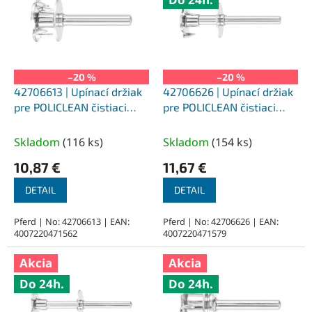
p
i
s
p
r
o
–20 %
–20 %
d
42706613 | Upínací držiak
42706626 | Upínací držiak
u
pre POLICLEAN čistiaci
pre POLICLEAN čistiaci
k
kotúč PCLB 6/6/13
kotúč PCLB 6/6/26
t
Skladom
(
116 ks
)
Skladom
(
154 ks
)
o
10,87 €
11,67 €
v
DETAIL
DETAIL
Pferd | No: 42706613 | EAN:
Pferd | No: 42706626 | EAN:
4007220471562
4007220471579
Akcia
Akcia
Do 24h.
Do 24h.