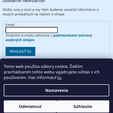
Odoberať newsletter
Vložte svoj e-mail a my Vám budeme zasielať informácie o
nových produktoch na našom e-shope.
Email
Vložením e-mailu súhlasíte s
podmienkami ochrany
osobných údajov
PRIHLÁSIŤ SA
Tento web používa súbory cookie. Ďalším
prechádzaním tohto webu vyjadrujete súhlas s ich
Vytvoril Shoptet
používaním. Viac informácií
tu
.
Copyright 2026
ABSE
. Všetky práva vyhradené.
Upraviť
Nastavenie
nastavenie cookies
Odmietnuť
Súhlasím
Odstúpiť od zmluvy