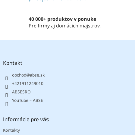
r
v
k
40 000+ produktov v ponuke
y
Pre firmy aj domácich majstrov.
v
ý
p
Z
i
á
s
p
u
ä
Kontakt
t
obchod
@
abse.sk
i
e
+421911249010
ABSESRO
YouTube – ABSE
Informácie pre vás
Kontakty