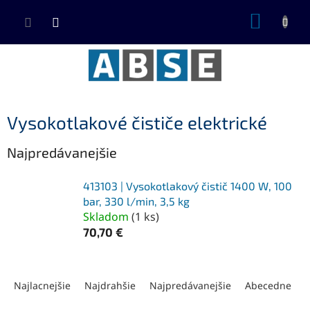
Prejsť
NÁKUP
na
KOŠÍK
obsah
Vysokotlakové čističe elektrické
Najpredávanejšie
413103 | Vysokotlakový čistič 1400 W, 100
bar, 330 l/min, 3,5 kg
Skladom
(
1 ks
)
70,70 €
R
a
Najlacnejšie
Najdrahšie
Najpredávanejšie
Abecedne
d