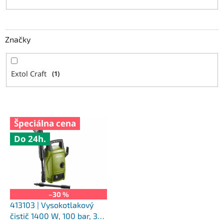
Značky
Extol Craft
1
V
Špeciálna cena
ý
Do 24h.
p
i
s
p
r
o
–30 %
d
413103 | Vysokotlakový
u
čistič 1400 W, 100 bar, 330