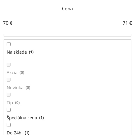
e
n
Cena
i
e
70
€
71
€
p
r
o
d
Na sklade
1
u
k
t
Akcia
0
o
v
Novinka
0
Tip
0
Špeciálna cena
1
Do 24h.
1