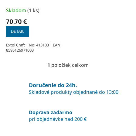
k
l/min, 3,5 kg
t
Skladom
(
1 ks
)
o
70,70 €
v
DETAIL
Extol Craft | No: 413103 | EAN:
8595126971003
1
položiek celkom
O
v
l
á
Doručenie do 24h.
d
Skladové produkty objednané do 13:00
a
c
i
Doprava zadarmo
e
pri objednávke nad 200 €
p
r
v