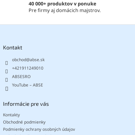
k
40 000+ produktov v ponuke
y
Pre firmy aj domácich majstrov.
v
ý
p
Z
i
á
s
p
u
ä
Kontakt
t
obchod
@
abse.sk
i
e
+421911249010
ABSESRO
YouTube – ABSE
Informácie pre vás
Kontakty
Obchodné podmienky
Podmienky ochrany osobných údajov