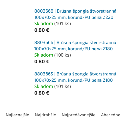
8803668 | Brúsna špongia štvorstranná
100x70x25 mm, korund/PU pena Z220
Skladom
(
101 ks
)
0,80 €
8803666 | Brúsna špongia štvorstranná
100x70x25 mm, korund/PU pena Z180
Skladom
(
100 ks
)
0,80 €
8803665 | Brúsna špongia štvorstranná
100x70x25 mm, korund/PU pena Z180
Skladom
(
101 ks
)
0,80 €
R
a
Najlacnejšie
Najdrahšie
Najpredávanejšie
Abecedne
d
e