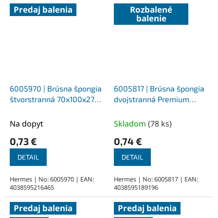
Predaj balenia
Rozbalené
balenie
6005970 | Brúsna špongia
6005817 | Brúsna špongia
štvorstranná 70x100x27
dvojstranná Premium
mm, korund/PU pena Z180
97x123x12 mm, korund/PU
pena Z60
Na dopyt
Skladom
(
78 ks
)
0,73 €
0,74 €
DETAIL
DETAIL
Hermes | No: 6005970 | EAN:
Hermes | No: 6005817 | EAN:
4038595216465
4038595189196
Predaj balenia
Predaj balenia