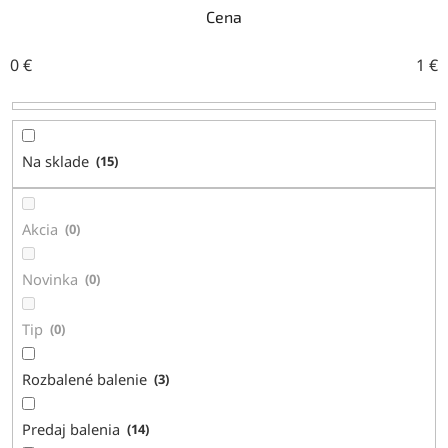
n
Cena
i
e
0
€
1
€
p
r
o
d
Na sklade
15
u
k
t
Akcia
0
o
v
Novinka
0
Tip
0
Rozbalené balenie
3
Predaj balenia
14