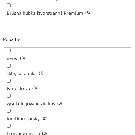
Brúsna hubka štvorstranná Premium
5
Použitie
nerez
3
sklo, keramika
3
tvrdé drevo
3
vysokolegované zliatiny
3
tmel karosársky
2
lakovaný povrch
3