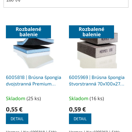
V
Rozbalené
Rozbalené
ý
balenie
balenie
p
i
s
p
r
o
d
6005818 | Brúsna špongia
6005969 | Brúsna špongia
u
dvojstranná Premium
štvorstranná 70x100x27
k
97x123x12 mm, korund/PU
mm, korund/PU pena Z100
t
pena Z100
Skladom
(
25 ks
)
Skladom
(
16 ks
)
o
0,55 €
0,59 €
v
DETAIL
DETAIL
Hermes | No: 6005818 | EAN:
Hermes | No: 6005969 | EAN: