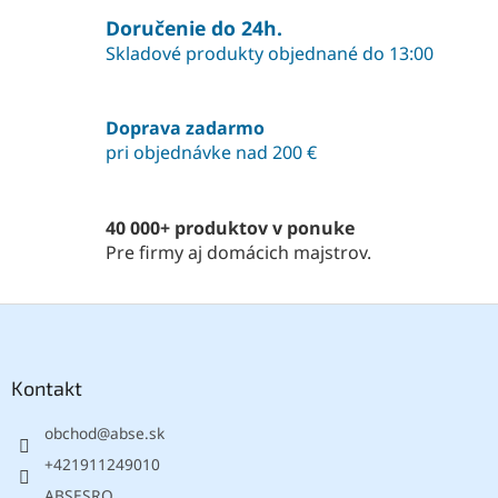
v
a
a
Doručenie do 24h.
c
n
i
Skladové produkty objednané do 13:00
i
e
e
p
r
Doprava zadarmo
v
pri objednávke nad 200 €
k
y
v
ý
40 000+ produktov v ponuke
p
Pre firmy aj domácich majstrov.
i
s
u
Z
á
p
ä
Kontakt
t
obchod
@
abse.sk
i
e
+421911249010
ABSESRO