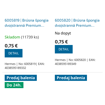
6005819 | Brúsna špongia
6005820 | Brúsna špongia
dvojstranná Premium
dvojstranná Premium
97x123x12 mm, korund/PU
97x123x12 mm, korund/PU
Na dopyt
Priemerné
pena Z180
pena Z220
Skladom
(
11739 ks
)
hodnotenie
0,75 €
produktu
0,75 €
je
DETAIL
DETAIL
5,0
z
Hermes | No: 6005820 | EAN:
Hermes | No: 6005819| EAN:
4038595189349
5
4038595189332
hviezdičiek.
Predaj balenia
Predaj balenia
Do 24h.