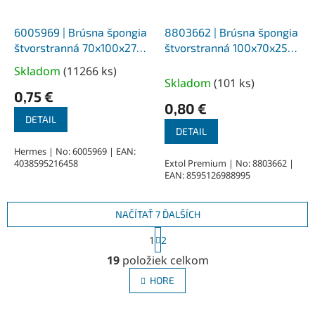
6005969 | Brúsna špongia
8803662 | Brúsna špongia
štvorstranná 70x100x27
štvorstranná 100x70x25
mm, korund/PU pena Z100
mm, korund/PU pena Z60
Skladom
(
11266 ks
)
Priemerné
Skladom
(
101 ks
)
hodnotenie
0,75 €
produktu
0,80 €
je
DETAIL
DETAIL
5,0
z
Hermes | No: 6005969 | EAN:
4038595216458
Extol Premium | No: 8803662 |
5
EAN: 8595126988995
hviezdičiek.
NAČÍTAŤ 7 ĎALŠÍCH
S
1
2
t
O
r
19
položiek celkom
v
á
l
n
HORE
á
k
o
d