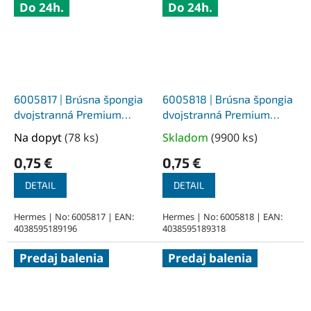
Do 24h.
Do 24h.
6005817 | Brúsna špongia
6005818 | Brúsna špongia
dvojstranná Premium
dvojstranná Premium
97x123x12 mm, korund/PU
97x123x12 mm, korund/PU
Na dopyt
(
78 ks
)
Skladom
(
9900 ks
)
Priemerné
Priemerné
pena Z60
pena Z100
hodnotenie
hodnotenie
0,75 €
0,75 €
produktu
produktu
je
je
DETAIL
DETAIL
5,0
5,0
z
z
Hermes | No: 6005817 | EAN:
Hermes | No: 6005818 | EAN:
4038595189196
4038595189318
5
5
hviezdičiek.
hviezdičiek.
Predaj balenia
Predaj balenia