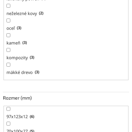
neželezné kovy
2
oceľ
3
kameň
3
kompozity
3
mäkké drevo
3
Rozmer (mm)
97x123x12
6
70x100x27
5