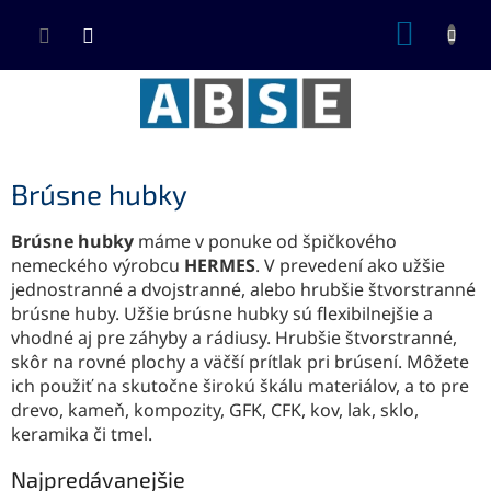
Prejsť
NÁKUP
na
KOŠÍK
obsah
Brúsne hubky
Brúsne hubky
máme v ponuke od špičkového
nemeckého výrobcu
HERMES
. V prevedení ako užšie
jednostranné a dvojstranné, alebo hrubšie štvorstranné
brúsne huby. Užšie brúsne hubky sú flexibilnejšie a
vhodné aj pre záhyby a rádiusy. Hrubšie štvorstranné,
skôr na rovné plochy a väčší prítlak pri brúsení. Môžete
ich použiť na skutočne širokú škálu materiálov, a to pre
drevo, kameň, kompozity, GFK, CFK, kov, lak, sklo,
keramika či tmel.
Najpredávanejšie