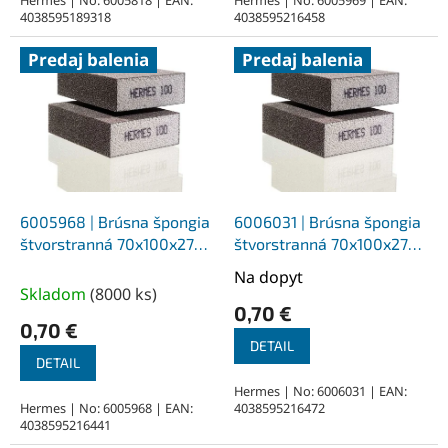
4038595189318
4038595216458
Predaj balenia
Predaj balenia
6005968 | Brúsna špongia
6006031 | Brúsna špongia
štvorstranná 70x100x27
štvorstranná 70x100x27
mm, korund/PU pena Z60
mm, korund/PU pena
Na dopyt
Priemerné
Z220
Skladom
(
8000 ks
)
hodnotenie
0,70 €
produktu
0,70 €
je
DETAIL
DETAIL
5,0
z
Hermes | No: 6006031 | EAN:
Hermes | No: 6005968 | EAN:
4038595216472
5
4038595216441
hviezdičiek.