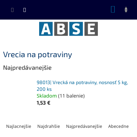
Prejsť
NÁKUP
na
KOŠÍK
obsah
Vrecia na potraviny
Najpredávanejšie
98013| Vrecká na potraviny, nosnosť 5 kg,
200 ks
Skladom
(
11 balenie
)
1,53 €
R
a
Najlacnejšie
Najdrahšie
Najpredávanejšie
Abecedne
d