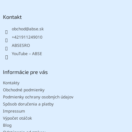
á
s
p
u
ä
Kontakt
t
obchod
@
abse.sk
i
e
+421911249010
ABSESRO
YouTube – ABSE
Informácie pre vás
Kontakty
Obchodné podmienky
Podmienky ochrany osobných údajov
Spôsob doručenia a platby
Impressum
Výpočet otáčok
Blog