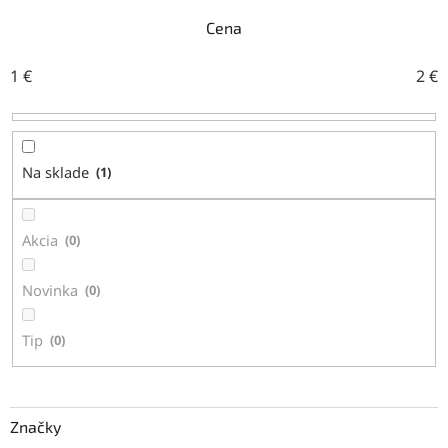
e
n
Cena
i
e
1
€
2
€
p
r
o
d
Na sklade
1
u
k
t
Akcia
0
o
v
Novinka
0
Tip
0
Značky