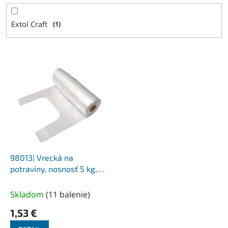
Extol Craft
1
V
ý
p
i
s
p
r
o
d
98013| Vrecká na
u
potraviny, nosnosť 5 kg,
k
200 ks
t
Skladom
(
11 balenie
)
o
1,53 €
v