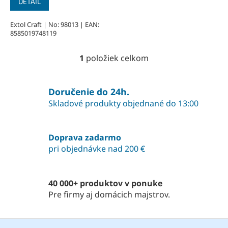
DETAIL
Extol Craft | No: 98013 | EAN:
8585019748119
1
položiek celkom
O
v
l
á
Doručenie do 24h.
d
Skladové produkty objednané do 13:00
a
c
i
Doprava zadarmo
e
pri objednávke nad 200 €
p
r
v
k
40 000+ produktov v ponuke
y
Pre firmy aj domácich majstrov.
v
ý
p
Z
i