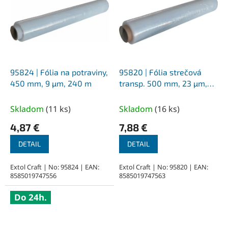
95824 | Fólia na potraviny,
95820 | Fólia strečová
450 mm, 9 µm, 240 m
transp. 500 mm, 23 µm,
1,6 kg, 130 m
Skladom
(
11 ks
)
Skladom
(
16 ks
)
4,87 €
7,88 €
DETAIL
DETAIL
Extol Craft | No: 95824 | EAN:
Extol Craft | No: 95820 | EAN:
8585019747556
8585019747563
Do 24h.