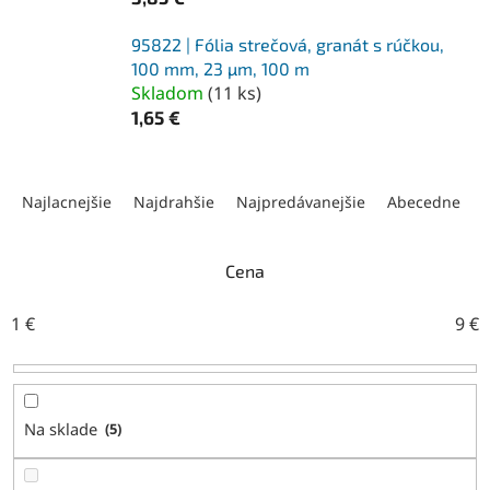
95822 | Fólia strečová, granát s rúčkou,
100 mm, 23 µm, 100 m
Skladom
(
11 ks
)
1,65 €
R
a
Najlacnejšie
Najdrahšie
Najpredávanejšie
Abecedne
d
e
n
Cena
i
e
1
€
9
€
p
r
o
d
Na sklade
5
u
k
t