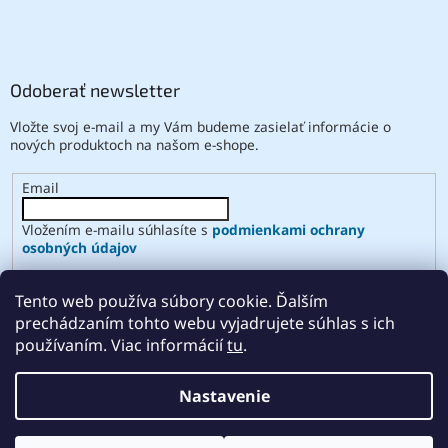
Odoberať newsletter
Vložte svoj e-mail a my Vám budeme zasielať informácie o
nových produktoch na našom e-shope.
Email
Vložením e-mailu súhlasíte s
podmienkami ochrany
osobných údajov
PRIHLÁSIŤ SA
Tento web používa súbory cookie. Ďalším
prechádzaním tohto webu vyjadrujete súhlas s ich
používaním. Viac informácií
tu
.
Vytvoril Shoptet
Nastavenie
Copyright 2026
ABSE
. Všetky práva vyhradené.
Upraviť