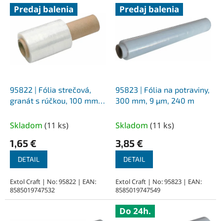
V
Predaj balenia
Predaj balenia
ý
p
i
s
p
r
o
d
95822 | Fólia strečová,
95823 | Fólia na potraviny,
u
granát s rúčkou, 100 mm,
300 mm, 9 µm, 240 m
k
23 µm, 100 m
t
Skladom
(
11 ks
)
Skladom
(
11 ks
)
o
1,65 €
3,85 €
v
DETAIL
DETAIL
Extol Craft | No: 95822 | EAN:
Extol Craft | No: 95823 | EAN:
8585019747532
8585019747549
Do 24h.