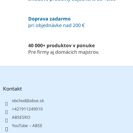
a
c
i
Doprava zadarmo
e
pri objednávke nad 200 €
p
r
v
k
40 000+ produktov v ponuke
y
Pre firmy aj domácich majstrov.
v
ý
p
Z
i
á
s
p
u
ä
Kontakt
t
obchod
@
abse.sk
i
e
+421911249010
ABSESRO
YouTube – ABSE