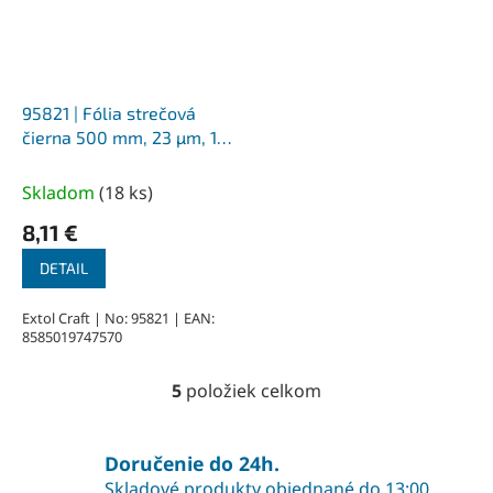
95821 | Fólia strečová
čierna 500 mm, 23 µm, 1,6
kg, 130 m
Skladom
(
18 ks
)
8,11 €
DETAIL
Extol Craft | No: 95821 | EAN:
8585019747570
5
položiek celkom
O
v
l
á
Doručenie do 24h.
d
Skladové produkty objednané do 13:00