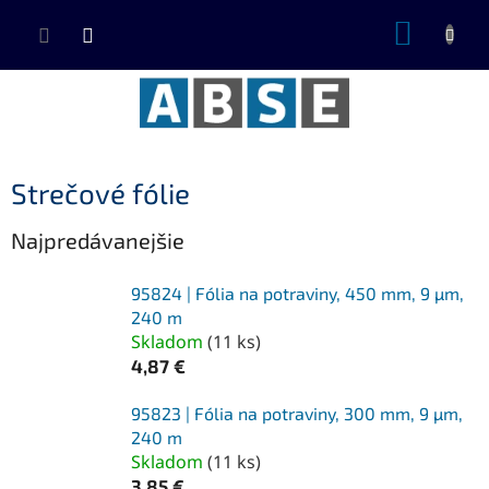
Prejsť
NÁKUP
na
KOŠÍK
obsah
Strečové fólie
Najpredávanejšie
95824 | Fólia na potraviny, 450 mm, 9 µm,
240 m
Skladom
(
11 ks
)
4,87 €
95823 | Fólia na potraviny, 300 mm, 9 µm,
240 m
Skladom
(
11 ks
)
3,85 €