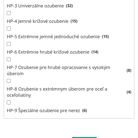
HP-3 Univerzálne ozubenie
32
HP-4 Jemné krížové ozubenie
15
HP-5 Extrémne jemné jednoduché ozubenie
15
HP-6 Extrémne hrubé krížové ozubenie
14
HP-7 Ozubenie pre hrubé opracovanie s vysokým
8
úberom
HP-8 Ozubenie s extrémnym úberom pre oceľ a
4
oceľoliatiny
HP-9 Špeciálne ozubenie pre nerez
6
V