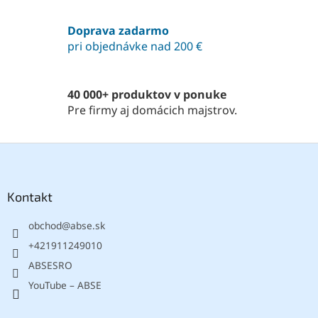
p
r
Doprava zadarmo
v
pri objednávke nad 200 €
k
y
v
ý
40 000+ produktov v ponuke
p
Pre firmy aj domácich majstrov.
i
s
u
Z
á
p
ä
Kontakt
t
obchod
@
abse.sk
i
e
+421911249010
ABSESRO
YouTube – ABSE