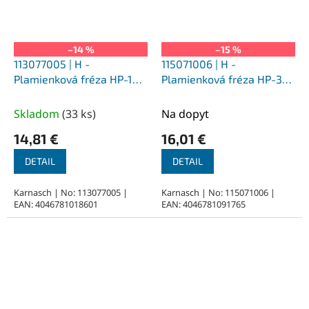
–14 %
–15 %
113077005 | H -
115071006 | H -
Plamienková fréza HP-1
Plamienková fréza HP-3
3,0x6x3-38 mm,
3,0x6x3-75 mm,
nepovlakované
povlakované
Skladom
(
33 ks
)
Na dopyt
14,81 €
16,01 €
DETAIL
DETAIL
Karnasch | No: 113077005 |
Karnasch | No: 115071006 |
EAN: 4046781018601
EAN: 4046781091765