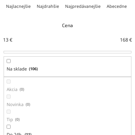
a
Najlacnejšie
Najdrahšie
Najpredávanejšie
Abecedne
d
e
n
Cena
i
e
13
€
168
€
p
r
o
d
Na sklade
106
u
k
t
Akcia
0
o
v
Novinka
0
Tip
0
Do 24h.
11