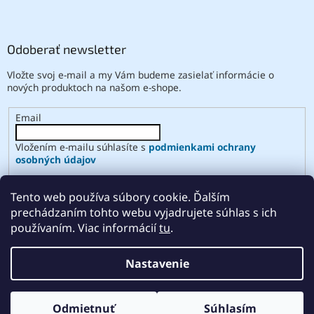
Odoberať newsletter
Vložte svoj e-mail a my Vám budeme zasielať informácie o
nových produktoch na našom e-shope.
Email
Vložením e-mailu súhlasíte s
podmienkami ochrany
osobných údajov
PRIHLÁSIŤ SA
Tento web používa súbory cookie. Ďalším
prechádzaním tohto webu vyjadrujete súhlas s ich
používaním. Viac informácií
tu
.
Vytvoril Shoptet
Nastavenie
Copyright 2026
ABSE
. Všetky práva vyhradené.
Upraviť
Odmietnuť
Súhlasím
nastavenie cookies