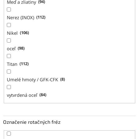
Meď a zliatiny
94
Nerez (INOX)
112
Nikel
106
oceľ
98
Titan
112
Umelé hmoty / GFK-CFK
8
vytvrdená oceľ
84
Označenie rotačných fréz