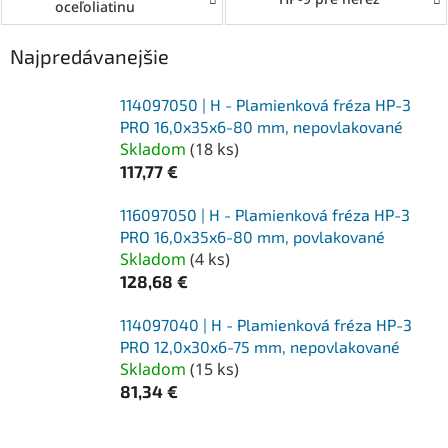
oceľoliatinu
Najpredávanejšie
114097050 | H - Plamienková fréza HP-3
PRO 16,0x35x6-80 mm, nepovlakované
Skladom
(
18 ks
)
117,77 €
116097050 | H - Plamienková fréza HP-3
PRO 16,0x35x6-80 mm, povlakované
Skladom
(
4 ks
)
128,68 €
114097040 | H - Plamienková fréza HP-3
PRO 12,0x30x6-75 mm, nepovlakované
Skladom
(
15 ks
)
81,34 €
R