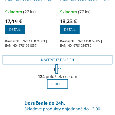
3,0x6x3-50 mm,
3,0x6x3-38 mm,
nepovlakované
povlakované
Skladom
(
27 ks
)
Skladom
(
77 ks
)
17,44 €
18,23 €
DETAIL
DETAIL
Karnasch | No: 113071003 |
Karnasch | No: 115072005 |
EAN: 4046781091857
EAN: 4046781024732
NAČÍTAŤ 12 ĎALŠÍCH
S
1
11
t
O
r
124
položiek celkom
v
á
l
n
HORE
á
k
o
d
v
a
a
Doručenie do 24h.
c
n
i
Skladové produkty objednané do 13:00
i
e
e