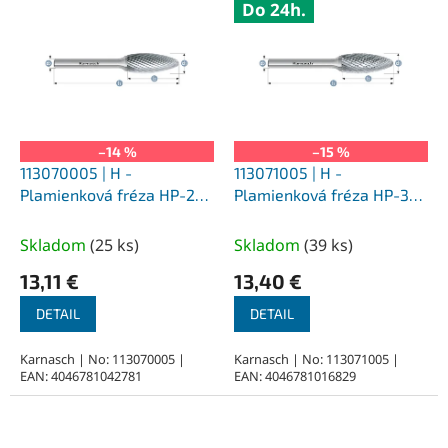
Do 24h.
ý
p
i
s
p
r
o
–14 %
–15 %
d
113070005 | H -
113071005 | H -
u
Plamienková fréza HP-2
Plamienková fréza HP-3
k
3,0x6x3-38 mm,
3,0x6x3-38 mm,
t
nepovlakované
nepovlakované
Skladom
(
25 ks
)
Skladom
(
39 ks
)
o
13,11 €
13,40 €
v
DETAIL
DETAIL
Karnasch | No: 113070005 |
Karnasch | No: 113071005 |
EAN: 4046781042781
EAN: 4046781016829