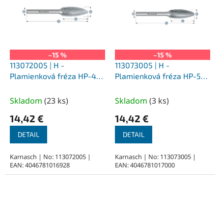
–15 %
–15 %
113072005 | H -
113073005 | H -
Plamienková fréza HP-4
Plamienková fréza HP-5
3,0x6x3-38 mm,
3,0x6x3-38 mm,
nepovlakované
nepovlakované
Skladom
(
23 ks
)
Skladom
(
3 ks
)
14,42 €
14,42 €
DETAIL
DETAIL
Karnasch | No: 113072005 |
Karnasch | No: 113073005 |
EAN: 4046781016928
EAN: 4046781017000