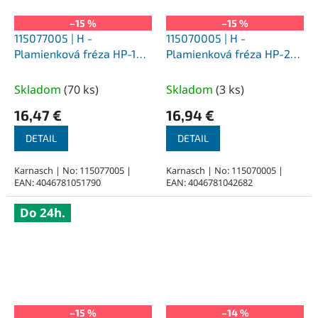
–15 %
–15 %
115077005 | H -
115070005 | H -
Plamienková fréza HP-1
Plamienková fréza HP-2
3,0x6x3-38 mm,
3,0x6x3-38 mm,
povlakované
povlakované
Skladom
(
70 ks
)
Skladom
(
3 ks
)
16,47 €
16,94 €
DETAIL
DETAIL
Karnasch | No: 115077005 |
Karnasch | No: 115070005 |
EAN: 4046781051790
EAN: 4046781042682
Do 24h.
–15 %
–14 %