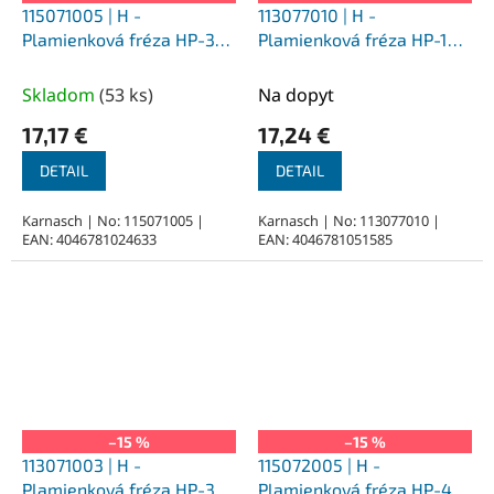
115071005 | H -
113077010 | H -
Plamienková fréza HP-3
Plamienková fréza HP-1
3,0x6x3-38 mm,
6,0x14x6-50 mm,
povlakované
nepovlakované
Skladom
(
53 ks
)
Na dopyt
17,17 €
17,24 €
DETAIL
DETAIL
Karnasch | No: 115071005 |
Karnasch | No: 113077010 |
EAN: 4046781024633
EAN: 4046781051585
–15 %
–15 %
113071003 | H -
115072005 | H -
Plamienková fréza HP-3
Plamienková fréza HP-4