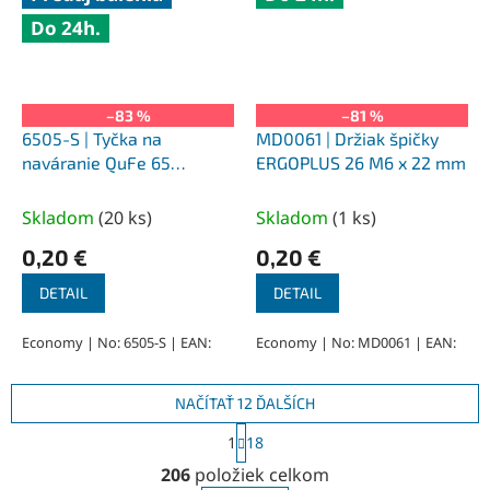
Do 24h.
–83 %
–81 %
6505-S | Tyčka na
MD0061 | Držiak špičky
naváranie QuFe 65
ERGOPLUS 26 M6 x 22 mm
priemer 0,5 x 333 mm
Skladom
(
20 ks
)
Skladom
(
1 ks
)
0,20 €
0,20 €
DETAIL
DETAIL
Economy | No: 6505-S | EAN:
Economy | No: MD0061 | EAN:
NAČÍTAŤ 12 ĎALŠÍCH
S
1
18
t
O
r
206
položiek celkom
v
á