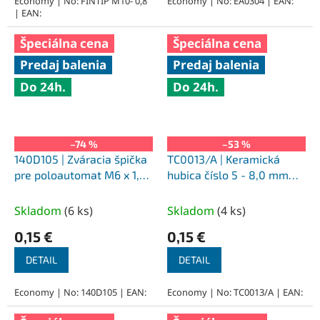
Economy | No: FINTIP M10- 0,8
Economy | No: EA0304 | EAN:
| EAN:
Špeciálna cena
Špeciálna cena
Predaj balenia
Predaj balenia
Do 24h.
Do 24h.
–74 %
–53 %
140D105 | Zváracia špička
TC0013/A | Keramická
pre poloautomat M6 x 1,6
hubica číslo 5 - 8,0 mm
mm
(TIG 9-20-25)
Skladom
(
6 ks
)
Skladom
(
4 ks
)
0,15 €
0,15 €
DETAIL
DETAIL
Economy | No: 140D105 | EAN:
Economy | No: TC0013/A | EAN: