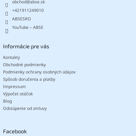
obchod
@
abse.sk
i
e
+421911249010
ABSESRO
YouTube – ABSE
Informácie pre vás
Kontakty
Obchodné podmienky
Podmienky ochrany osobných údajov
Spôsob doručenia a platby
Impressum
Výpočet otáčok
Blog
Odstúpenie od zmluvy
Facebook