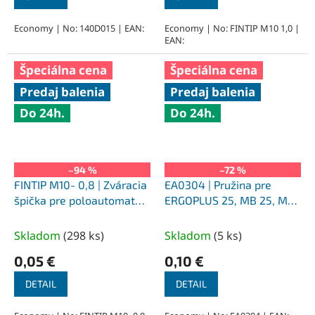
Economy | No: 140D015 | EAN:
Economy | No: FINTIP M10 1,0 |
EAN:
Špeciálna cena
Špeciálna cena
Predaj balenia
Predaj balenia
Do 24h.
Do 24h.
–94 %
–72 %
FINTIP M10- 0,8 | Zváracia
EA0304 | Pružina pre
špička pre poloautomat
ERGOPLUS 25, MB 25, ML
FRONIUS, CuCrZr, M10 x
250
0,8 x 35 mm
Skladom
(
298 ks
)
Skladom
(
5 ks
)
0,05 €
0,10 €
DETAIL
DETAIL