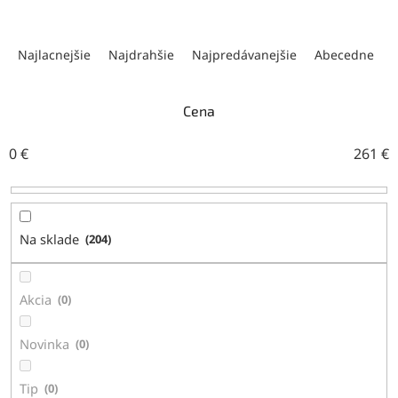
R
a
Najlacnejšie
Najdrahšie
Najpredávanejšie
Abecedne
d
e
n
Cena
i
e
0
€
261
€
p
r
o
d
Na sklade
204
u
k
t
Akcia
0
o
v
Novinka
0
Tip
0