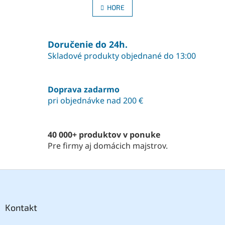
l
n
HORE
á
k
o
d
v
a
a
Doručenie do 24h.
c
n
i
Skladové produkty objednané do 13:00
i
e
e
p
r
Doprava zadarmo
v
pri objednávke nad 200 €
k
y
v
ý
40 000+ produktov v ponuke
p
Pre firmy aj domácich majstrov.
i
s
u
Z
á
p
ä
Kontakt
t