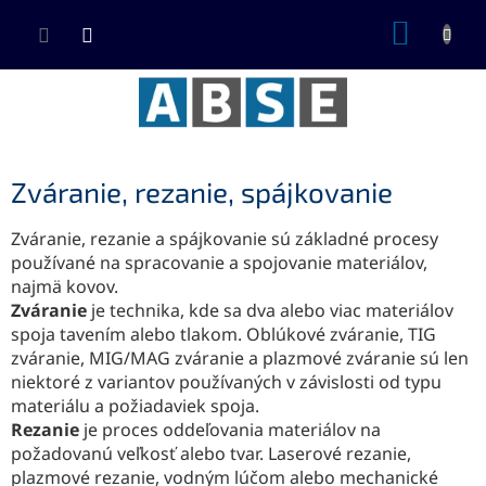
Prejsť
NÁKUP
na
KOŠÍK
obsah
Zváranie, rezanie, spájkovanie
Zváranie, rezanie a spájkovanie sú základné procesy
používané na spracovanie a spojovanie materiálov,
najmä kovov.
Zváranie
je technika, kde sa dva alebo viac materiálov
spoja tavením alebo tlakom. Oblúkové zváranie, TIG
zváranie, MIG/MAG zváranie a plazmové zváranie sú len
niektoré z variantov používaných v závislosti od typu
materiálu a požiadaviek spoja.
Rezanie
je proces oddeľovania materiálov na
požadovanú veľkosť alebo tvar. Laserové rezanie,
plazmové rezanie, vodným lúčom alebo mechanické