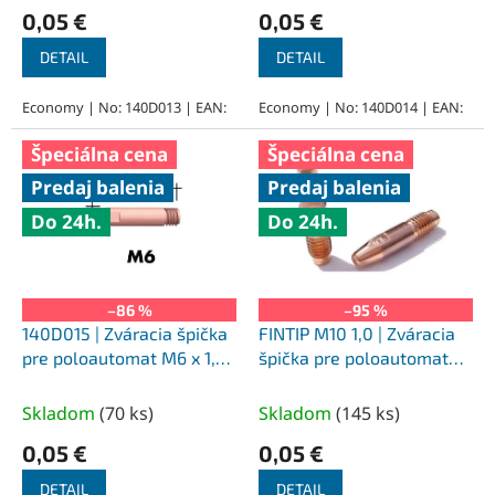
0,05 €
0,05 €
v
DETAIL
DETAIL
Economy | No: 140D013 | EAN:
Economy | No: 140D014 | EAN:
Špeciálna cena
Špeciálna cena
Predaj balenia
Predaj balenia
Do 24h.
Do 24h.
–86 %
–95 %
140D015 | Zváracia špička
FINTIP M10 1,0 | Zváracia
pre poloautomat M6 x 1,6
špička pre poloautomat
x 25 mm
FRONIUS, CuCrZr, M10 x 1,0
x 35 mm
Skladom
(
70 ks
)
Skladom
(
145 ks
)
0,05 €
0,05 €
DETAIL
DETAIL