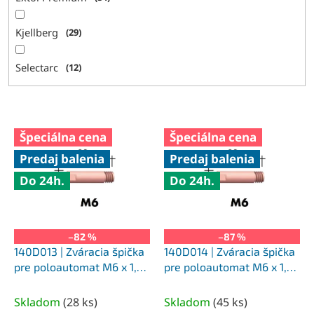
Kjellberg
29
Selectarc
12
V
Špeciálna cena
Špeciálna cena
ý
Predaj balenia
Predaj balenia
p
i
Do 24h.
Do 24h.
s
p
r
o
–82 %
–87 %
d
140D013 | Zváracia špička
140D014 | Zváracia špička
u
pre poloautomat M6 x 1,2
pre poloautomat M6 x 1,4
k
x 25 mm
x 25 mm
t
Skladom
(
28 ks
)
Skladom
(
45 ks
)
o