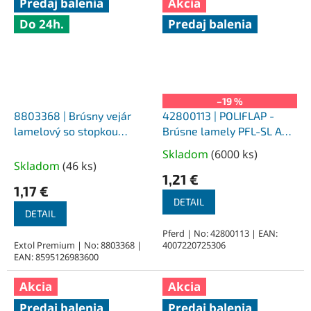
Predaj balenia
Akcia
Do 24h.
Predaj balenia
–19 %
8803368 | Brúsny vejár
42800113 | POLIFLAP -
lamelový so stopkou
Brúsne lamely PFL-SL A
priemer 30x25x6 mm,
K120
Skladom
(
6000 ks
)
Priemerné
Z100
Skladom
(
46 ks
)
hodnotenie
1,21 €
produktu
1,17 €
je
DETAIL
DETAIL
5,0
z
Pferd | No: 42800113 | EAN:
Extol Premium | No: 8803368 |
4007220725306
5
EAN: 8595126983600
hviezdičiek.
Akcia
Akcia
Predaj balenia
Predaj balenia