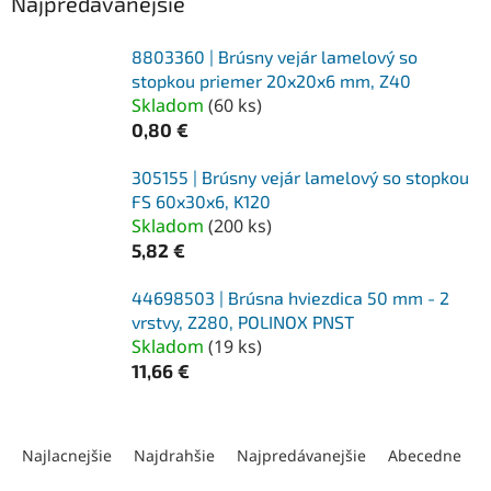
Najpredávanejšie
8803360 | Brúsny vejár lamelový so
stopkou priemer 20x20x6 mm, Z40
Skladom
(
60 ks
)
0,80 €
305155 | Brúsny vejár lamelový so stopkou
FS 60x30x6, K120
Skladom
(
200 ks
)
5,82 €
44698503 | Brúsna hviezdica 50 mm - 2
vrstvy, Z280, POLINOX PNST
Skladom
(
19 ks
)
11,66 €
R
a
Najlacnejšie
Najdrahšie
Najpredávanejšie
Abecedne
d