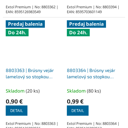
Extol Premium | No: 8803362 |
Extol Premium | No: 8803394 |
EAN: 8595126983549
EAN: 8595703601149
Predaj balenia
Predaj balenia
Do 24h.
Do 24h.
8803363 | Brúsny vejár
8803364 | Brúsny vejár
lamelový so stopkou
lamelový so stopkou
priemer 20x20x6 mm,
priemer 20x20x6 mm,
Z100
Z120
Skladom
(
20 ks
)
Skladom
(
80 ks
)
0,90 €
0,99 €
DETAIL
DETAIL
Extol Premium | No: 8803363 |
Extol Premium | No: 8803364 |