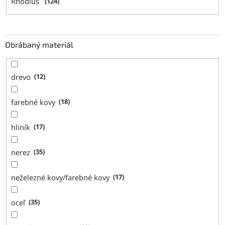
Rhodius
124
Obrábaný materiál
drevo
12
farebné kovy
18
hliník
17
nerez
35
neželezné kovy/farebné kovy
17
oceľ
35