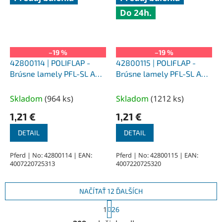
Do 24h.
–19 %
–19 %
42800114 | POLIFLAP -
42800115 | POLIFLAP -
Brúsne lamely PFL-SL A
Brúsne lamely PFL-SL A
K150
K180
Skladom
(
964 ks
)
Skladom
(
1212 ks
)
1,21 €
1,21 €
DETAIL
DETAIL
Pferd | No: 42800114 | EAN:
Pferd | No: 42800115 | EAN:
4007220725313
4007220725320
NAČÍTAŤ 12 ĎALŠÍCH
S
1
26
t
O
r