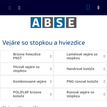
Prejsť
NÁKUP
na
KOŠÍK
obsah
Vejáre so stopkou a hviezdice
Brúsne hviezdice
Lamelové vejáre so
PNST
stopkou
Filcové vejáre so
Handrové kotúče
stopkou
Kombinované vejáre
PNG rúnové kotúče
POLIFLAP brúsne
Rúnové vejáre so
kotúče
stopkou