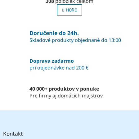
308
položiek celkom
v
á
l
n
HORE
á
k
o
d
v
a
a
Doručenie do 24h.
c
n
i
Skladové produkty objednané do 13:00
i
e
e
p
r
Doprava zadarmo
v
pri objednávke nad 200 €
k
y
v
ý
40 000+ produktov v ponuke
p
Pre firmy aj domácich majstrov.
i
s
u
Z
á
p
ä
Kontakt