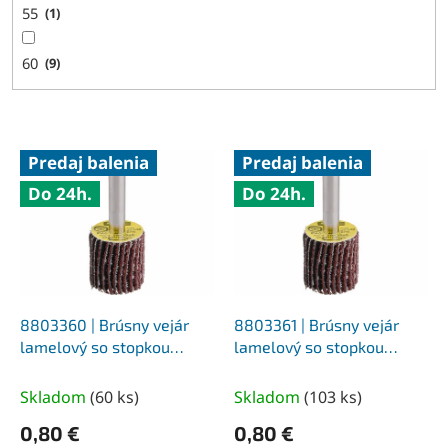
55
1
60
9
V
Predaj balenia
Predaj balenia
ý
Do 24h.
Do 24h.
p
i
s
p
r
o
d
8803360 | Brúsny vejár
8803361 | Brúsny vejár
u
lamelový so stopkou
lamelový so stopkou
k
priemer 20x20x6 mm, Z40
priemer 20x20x6 mm, Z60
t
Skladom
(
60 ks
)
Skladom
(
103 ks
)
o
0,80 €
0,80 €
v