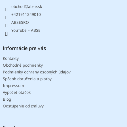
t
obchod
@
abse.sk
i
e
+421911249010
ABSESRO
YouTube – ABSE
Informácie pre vás
Kontakty
Obchodné podmienky
Podmienky ochrany osobných údajov
Spôsob doručenia a platby
Impressum
Výpočet otáčok
Blog
Odstúpenie od zmluvy