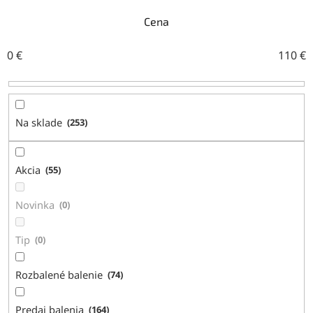
e
n
Cena
i
e
0
€
110
€
p
r
o
d
Na sklade
253
u
k
t
Akcia
55
o
v
Novinka
0
Tip
0
Rozbalené balenie
74
Predaj balenia
164