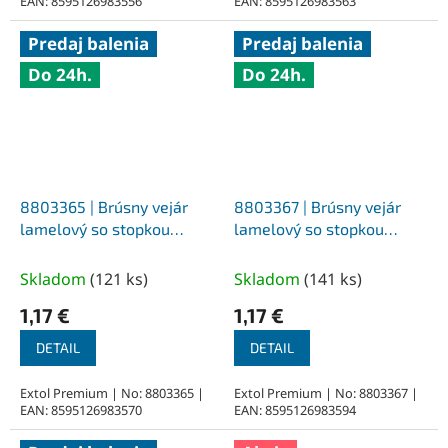
EAN: 8595126983556
EAN: 8595126983563
Predaj balenia
Predaj balenia
Do 24h.
Do 24h.
8803365 | Brúsny vejár
8803367 | Brúsny vejár
lamelový so stopkou
lamelový so stopkou
priemer 30x25x6 mm, Z40
priemer 30x25x6 mm, Z80
Skladom
(
121 ks
)
Skladom
(
141 ks
)
1,17 €
1,17 €
DETAIL
DETAIL
Extol Premium | No: 8803365 |
Extol Premium | No: 8803367 |
EAN: 8595126983570
EAN: 8595126983594