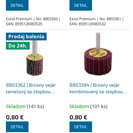
DETAIL
DETAIL
Extol Premium | No: 8803360 |
Extol Premium | No: 8803361 |
EAN: 8595126983525
EAN: 8595126983532
Predaj balenia
Do 24h.
8803362 | Brúsny vejár
8803394 | Brúsny vejár
lamelový so stopkou
kombinovaný so stopkou
priemer 20x20x6 mm, Z80
40x25x6 mm, Z120
Skladom
(
141 ks
)
Skladom
(
101 ks
)
0,80 €
0,80 €
DETAIL
DETAIL