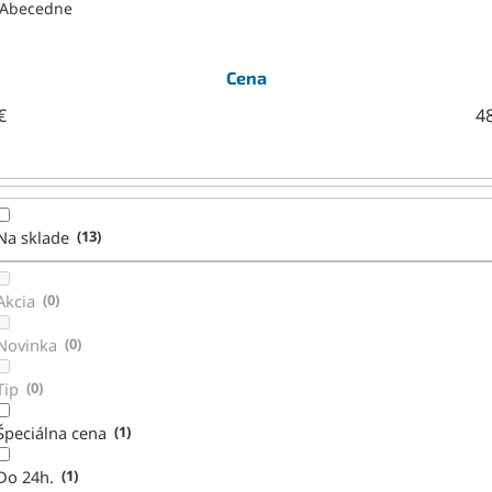
Abecedne
Cena
€
4
Na sklade
13
Akcia
0
Novinka
0
Tip
0
Špeciálna cena
1
Do 24h.
1