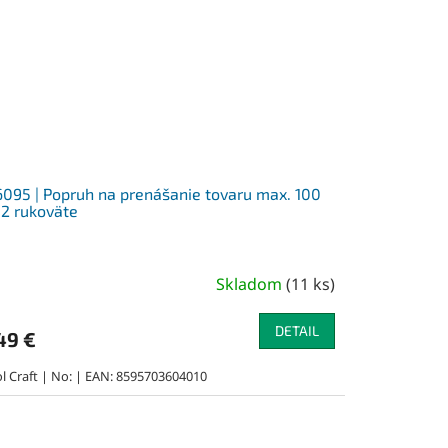
095 | Popruh na prenášanie tovaru max. 100
 2 rukoväte
Skladom
(
11 ks
)
DETAIL
49 €
l Craft | No: | EAN: 8595703604010