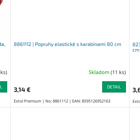
da,
8861112 | Popruhy elastické s karabínami 80 cm
823
cm
 ks
)
Skladom
(
11 ks
)
L
DETAIL
3,14 €
3,
Extol Premium | No: 8861112 | EAN: 8595126952163
Ext