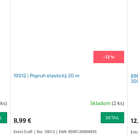
–12 %
10012 | Popruh elastický 20 m
886
300
 ks
)
Skladom
(
2 ks
)
L
DETAIL
8,99 €
12
Extol Craft | No: 10012 | EAN: 8595126904933
Ext