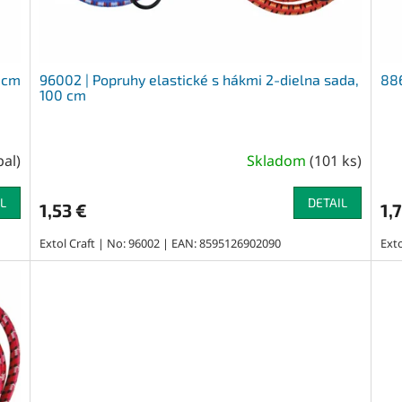
 cm
96002 | Popruhy elastické s hákmi 2-dielna sada,
886
100 cm
bal
)
Skladom
(
101 ks
)
L
DETAIL
1,53 €
1,
Extol Craft | No: 96002 | EAN: 8595126902090
Ext