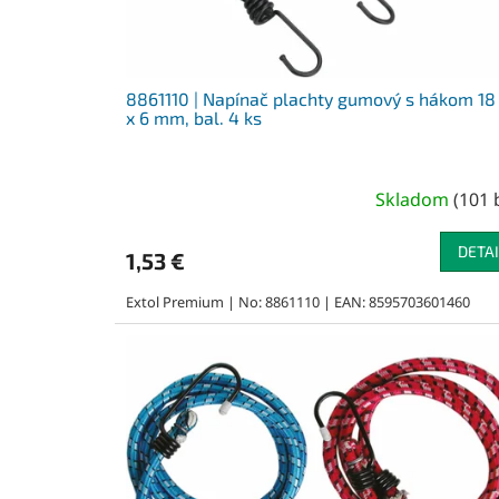
k
t
o
v
8861110 | Napínač plachty gumový s hákom 18
x 6 mm, bal. 4 ks
Skladom
(
101 
DETAI
1,53 €
Extol Premium | No: 8861110 | EAN: 8595703601460