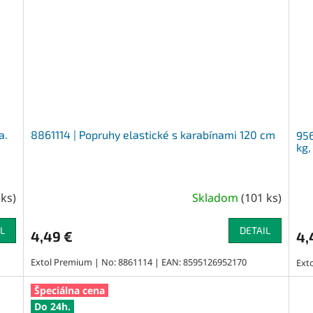
a.
8861114 | Popruhy elastické s karabínami 120 cm
956
kg,
 ks
)
Skladom
(
101 ks
)
L
DETAIL
4,49 €
4,
Extol Premium | No: 8861114 | EAN: 8595126952170
Exto
Špeciálna cena
Do 24h.