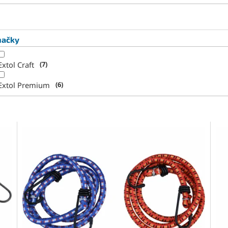
načky
Extol Craft
7
Extol Premium
6