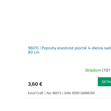
96015 | Popruhy elastické ploché 4-dielna sad
80 cm
Skladom
(
101
DETAI
3,60 €
Extol Craft | No: 96015 | EAN: 8595126906760