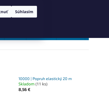
RANY OSOBNÝCH ÚDAJOV
SPÔSOB DORUČENIA A PLATBY
Prihlásenie
tnuť
Súhlasím
NÁKUPNÝ
Prázdny košík
KOŠÍK
Vŕtanie
Zahlbovanie
Závitovanie
Zľavy %
10000 | Popruh elastický 20 m
Skladom
(
11 ks
)
8,56 €