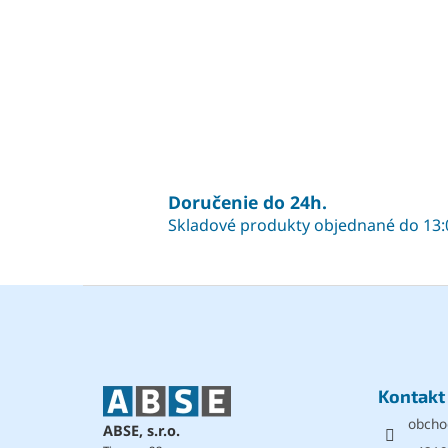
Doručenie do 24h.
Skladové produkty objednané do 13:
Z
á
p
ä
t
Kontakt
i
obcho
e
ABSE, s.r.o.