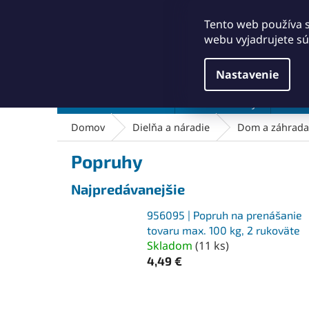
Prejsť
+421911249010
obchod@abse.sk
na
Tento web používa 
obsah
webu vyjadrujete sú
Nastavenie
Brúsenie a leštenie
Čistenie a kefy
Dielň
Domov
Dielňa a náradie
Dom a záhrada
Popruhy
Najpredávanejšie
956095 | Popruh na prenášanie
tovaru max. 100 kg, 2 rukoväte
Skladom
(
11 ks
)
4,49 €
R