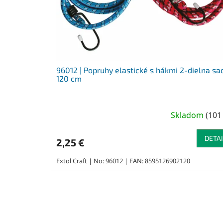
96012 | Popruhy elastické s hákmi 2-dielna sa
120 cm
Skladom
(
101
DETAI
2,25 €
Extol Craft | No: 96012 | EAN: 8595126902120