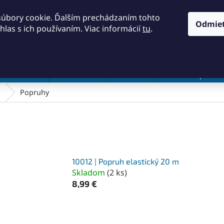
KONTAKTY
OBCHODNÉ PODMIENKY
PODMIENKY OCH
súbory cookie. Ďalším prechádzaním tohto
Odmie
hlas s ich používaním. Viac informácií
tu
.
HĽADAŤ
a a náradie
Frézovanie
Meradlá
Rezanie a pílenie
Popruhy
10012 | Popruh elastický 20 m
Skladom
(
2 ks
)
8,99 €