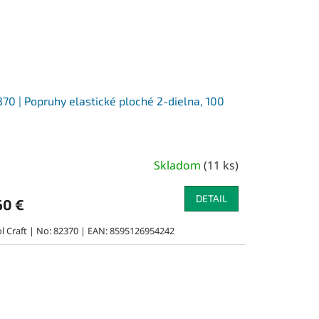
70 | Popruhy elastické ploché 2-dielna, 100
Skladom
(
11 ks
)
DETAIL
60 €
ol Craft | No: 82370 | EAN: 8595126954242