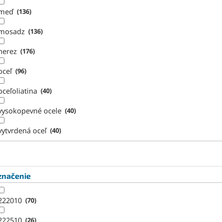
meď
136
mosadz
136
nerez
176
oceľ
96
oceľoliatina
40
vysokopevné ocele
40
vytvrdená oceľ
40
značenie
222010
70
222510
26