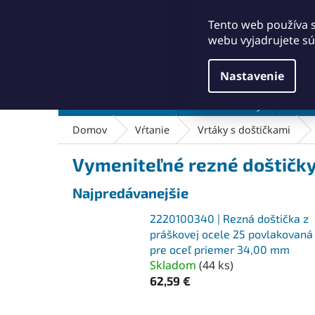
Prejsť
+421911249010
obchod@abse.sk
na
Tento web používa 
obsah
webu vyjadrujete sú
Nastavenie
Brúsenie a leštenie
Čistenie a kefy
Dielň
Domov
Vŕtanie
Vrtáky s doštičkami
Vymeniteľné rezné doštičk
Najpredávanejšie
2220100340 | Rezná doštička z
práškovej ocele 25 povlakovaná
pre oceľ priemer 34,00 mm
Skladom
(
44 ks
)
62,59 €