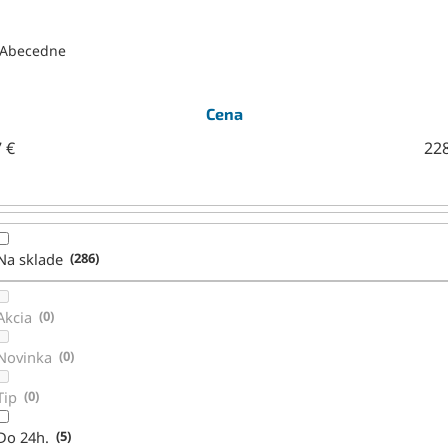
Abecedne
Cena
7
€
22
Na sklade
286
Akcia
0
Novinka
0
Tip
0
Do 24h.
5