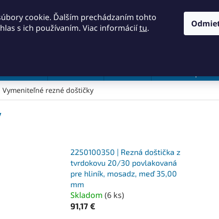
KONTAKTY
OBCHODNÉ PODMIENKY
PODMIENKY OCH
súbory cookie. Ďalším prechádzaním tohto
Odmie
hlas s ich používaním. Viac informácií
tu
.
HĽADAŤ
a a náradie
Frézovanie
Meradlá
Rezanie a pílenie
Vymeniteľné rezné doštičky
y
2250100350 | Rezná doštička z
tvrdokovu 20/30 povlakovaná
pre hliník, mosadz, meď 35,00
mm
Skladom
(
6 ks
)
91,17 €