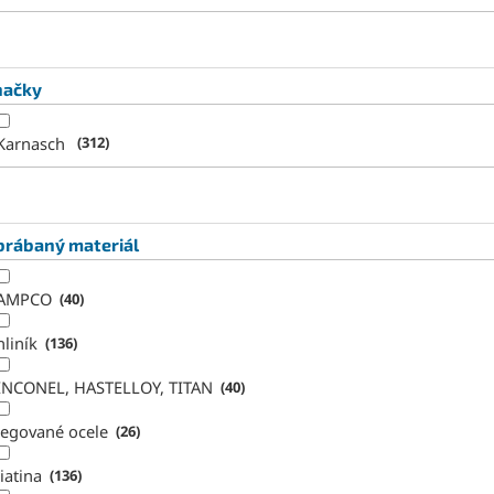
načky
Karnasch
312
brábaný materiál
AMPCO
40
hliník
136
INCONEL, HASTELLOY, TITAN
40
legované ocele
26
liatina
136