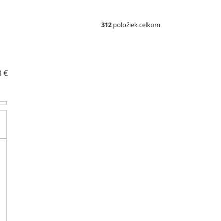
312
položiek celkom
8
€