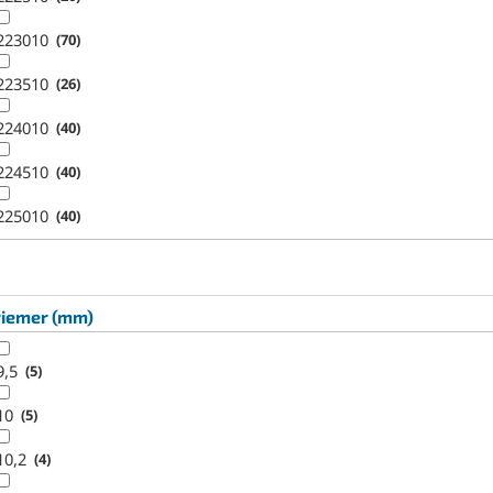
223010
70
223510
26
224010
40
224510
40
225010
40
riemer (mm)
9,5
5
10
5
10,2
4