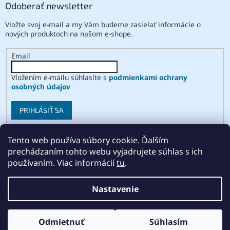
Odoberať newsletter
Vložte svoj e-mail a my Vám budeme zasielať informácie o
nových produktoch na našom e-shope.
Email
Vložením e-mailu súhlasíte s
podmienkami ochrany
osobných údajov
PRIHLÁSIŤ SA
Tento web používa súbory cookie. Ďalším
prechádzaním tohto webu vyjadrujete súhlas s ich
Vytvoril Shoptet
používaním. Viac informácií
tu
.
Copyright 2026
ABSE
. Všetky práva vyhradené.
Upraviť
Nastavenie
nastavenie cookies
Odmietnuť
Súhlasím