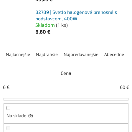
82789 | Svetlo halogénové prenosné s
podstavcom, 400W
Skladom
(
1 ks
)
8,60 €
R
a
Najlacnejšie
Najdrahšie
Najpredávanejšie
Abecedne
d
e
n
Cena
i
e
6
€
60
€
p
r
o
d
Na sklade
9
u
k
t