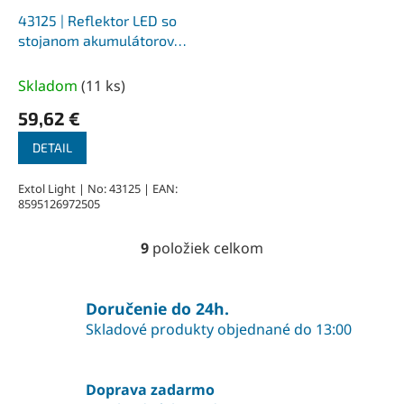
43125 | Reflektor LED so
stojanom akumulátorové
20 W LED, 140 lm,
11,1V/4,4Ah Li-ion, IP65, 1,5
Skladom
(
11 ks
)
kg
59,62 €
DETAIL
Extol Light | No: 43125 | EAN:
8595126972505
9
položiek celkom
O
v
l
á
Doručenie do 24h.
d
Skladové produkty objednané do 13:00
a
c
i
Doprava zadarmo
e