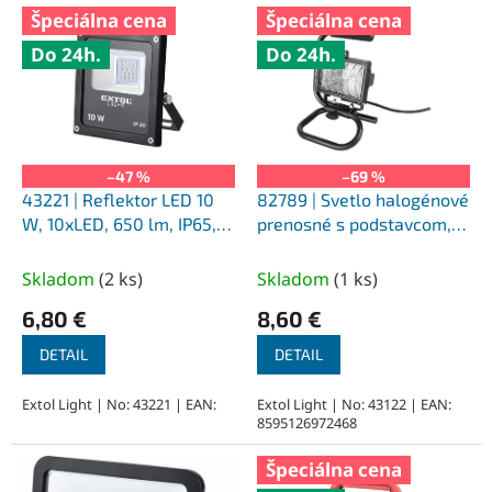
V
Špeciálna cena
Špeciálna cena
ý
Do 24h.
Do 24h.
p
i
s
p
r
o
–47 %
–69 %
d
43221 | Reflektor LED 10
82789 | Svetlo halogénové
u
W, 10xLED, 650 lm, IP65,
prenosné s podstavcom,
k
0,36 kg
400W
t
Skladom
(
2 ks
)
Skladom
(
1 ks
)
o
6,80 €
8,60 €
v
DETAIL
DETAIL
Extol Light | No: 43221 | EAN:
Extol Light | No: 43122 | EAN:
8595126972468
Špeciálna cena