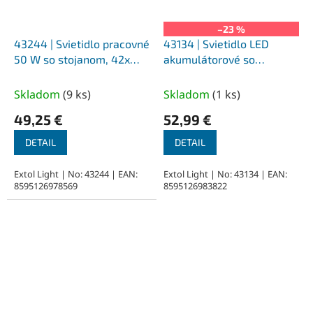
–23 %
43244 | Svietidlo pracovné
43134 | Svietidlo LED
50 W so stojanom, 42x
akumulátorové so
LED, 4500 lm, IP65
stojanom 20 W COB LED,
3,7V/6,6Ah Li-ion, 0,82 kg
Skladom
(
9 ks
)
Skladom
(
1 ks
)
49,25 €
52,99 €
DETAIL
DETAIL
Extol Light | No: 43244 | EAN:
Extol Light | No: 43134 | EAN:
8595126978569
8595126983822