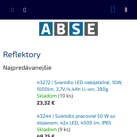
Prejsť
NÁKUP
na
KOŠÍK
obsah
Reflektory
Najpredávanejšie
43272 | Svietidlo LED nabíjateľné, 10W,
1000lm, 3,7V/4,4Ah Li-ion, 380g
Skladom
(
10 ks
)
23,32 €
43244 | Svietidlo pracovné 50 W so
stojanom, 42x LED, 4500 lm, IP65
Skladom
(
9 ks
)
49,25 €