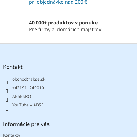
pri objednávke nad 200 €
p
r
v
k
40 000+ produktov v ponuke
y
Pre firmy aj domácich majstrov.
v
ý
p
Z
i
á
s
p
u
ä
Kontakt
t
obchod
@
abse.sk
i
e
+421911249010
ABSESRO
YouTube – ABSE
Informácie pre vás
Kontakty