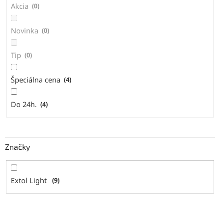
Akcia
0
o
v
Novinka
0
Tip
0
Špeciálna cena
4
Do 24h.
4
Značky
Extol Light
9