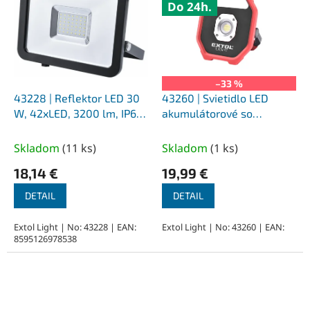
Do 24h.
–33 %
43228 | Reflektor LED 30
43260 | Svietidlo LED
W, 42xLED, 3200 lm, IP65,
akumulátorové so
1,0 kg
stojanom 10 W, 1200 lm,
6x1,5V AA, IP54, 0,66 kg
Skladom
(
11 ks
)
Skladom
(
1 ks
)
18,14 €
19,99 €
DETAIL
DETAIL
Extol Light | No: 43228 | EAN:
Extol Light | No: 43260 | EAN:
8595126978538