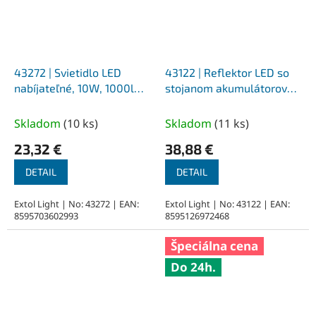
43272 | Svietidlo LED
43122 | Reflektor LED so
nabíjateľné, 10W, 1000lm,
stojanom akumulátorové
3,7V/4,4Ah Li-ion, 380g
10 W, 800 lm, IP65, 0,8 kg
Skladom
(
10 ks
)
Skladom
(
11 ks
)
23,32 €
38,88 €
DETAIL
DETAIL
Extol Light | No: 43272 | EAN:
Extol Light | No: 43122 | EAN:
8595703602993
8595126972468
Špeciálna cena
Do 24h.