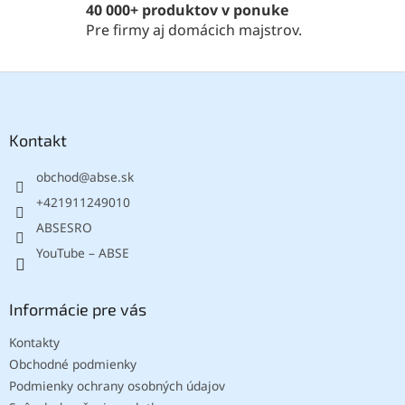
40 000+ produktov v ponuke
y
Pre firmy aj domácich majstrov.
v
ý
p
Z
i
á
s
p
u
ä
Kontakt
t
obchod
@
abse.sk
i
e
+421911249010
ABSESRO
YouTube – ABSE
Informácie pre vás
Kontakty
Obchodné podmienky
Podmienky ochrany osobných údajov