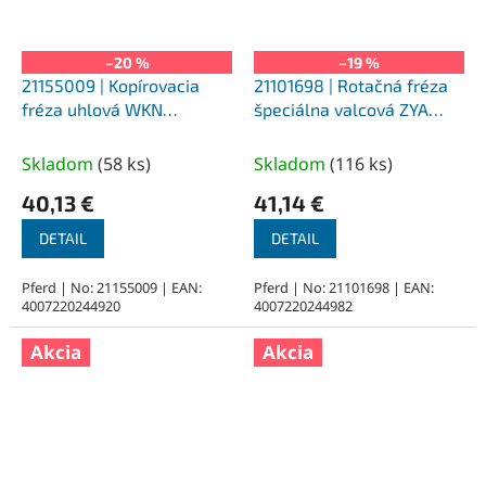
–20 %
–19 %
21155009 | Kopírovacia
21101698 | Rotačná fréza
fréza uhlová WKN
špeciálna valcová ZYA
ozubenie Z4, 8,0 x 26 - 6
ozubenie MICRO. 6,0 x 30
mm, 4 mm bez ozubenia,
- 6 mm, 7 mm bez
Skladom
(
58 ks
)
Skladom
(
116 ks
)
uhol 4°
ozubenia
40,13 €
41,14 €
DETAIL
DETAIL
Pferd | No: 21155009 | EAN:
Pferd | No: 21101698 | EAN:
4007220244920
4007220244982
Akcia
Akcia