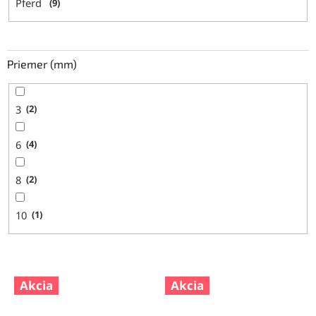
Pferd
9
Priemer (mm)
3
2
6
4
8
2
10
1
V
Akcia
Akcia
ý
p