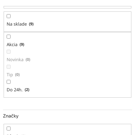
r
o
d
Na sklade
9
u
k
t
Akcia
9
o
v
Novinka
0
Tip
0
Do 24h.
2
Značky