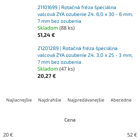
21101699 | Rotačná fréza špeciálna
valcová ZYA ozubenie Z4. 6,0 x 30 - 6 mm,
7 mm bez ozubenia
Skladom
(
88 ks
)
51,24 €
21201289 | Rotačná fréza špeciálna
valcová ZYA ozubenie Z4. 3,0 x 25 - 3 mm,
7 mm bez ozubenia
Skladom
(
47 ks
)
20,27 €
R
a
Najlacnejšie
Najdrahšie
Najpredávanejšie
Abecedne
d
e
n
Cena
i
e
20
€
52
€
p