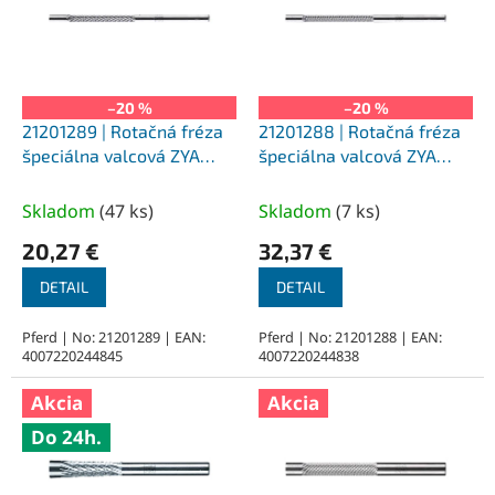
i
s
p
r
o
–20 %
–20 %
d
21201289 | Rotačná fréza
21201288 | Rotačná fréza
u
špeciálna valcová ZYA
špeciálna valcová ZYA
k
ozubenie Z4. 3,0 x 25 - 3
ozubenie MICRO. 3,0 x 25 -
t
mm, 7 mm bez ozubenia
3 mm, 7 mm bez ozubenia
Skladom
(
47 ks
)
Skladom
(
7 ks
)
o
20,27 €
32,37 €
v
DETAIL
DETAIL
Pferd | No: 21201289 | EAN:
Pferd | No: 21201288 | EAN:
4007220244845
4007220244838
Akcia
Akcia
Do 24h.