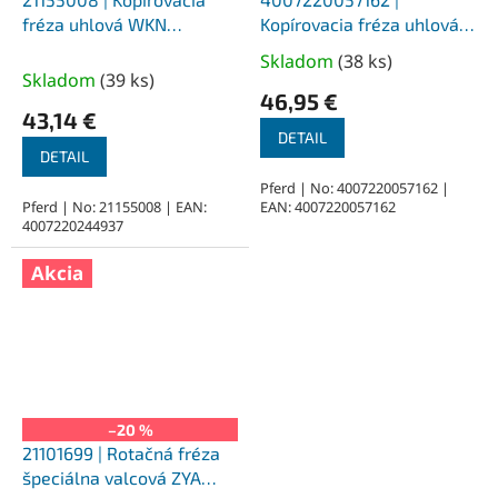
fréza uhlová WKN
Kopírovacia fréza uhlová
ozubenie MICRO, 8,0 x 26
WKN 10,0 x 30 - 6 mm, 4
Skladom
(
38 ks
)
Priemerné
- 6 mm, 7 mm bez
mm bez ozubenia, uhol 2°
Skladom
(
39 ks
)
hodnotenie
ozubenia, uhol 4°
46,95 €
produktu
43,14 €
je
DETAIL
DETAIL
5,0
z
Pferd | No: 4007220057162 |
Pferd | No: 21155008 | EAN:
EAN: 4007220057162
5
4007220244937
hviezdičiek.
Akcia
–20 %
21101699 | Rotačná fréza
špeciálna valcová ZYA