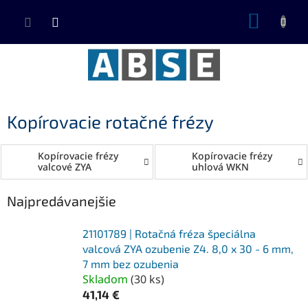
Prejsť
NÁKUP
na
KOŠÍK
obsah
Kopírovacie rotačné frézy
Kopírovacie frézy
Kopírovacie frézy
valcové ZYA
uhlová WKN
Najpredávanejšie
21101789 | Rotačná fréza špeciálna
valcová ZYA ozubenie Z4. 8,0 x 30 - 6 mm,
7 mm bez ozubenia
Skladom
(
30 ks
)
41,14 €