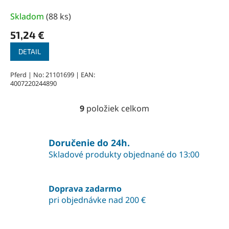
ozubenie Z4. 6,0 x 30 - 6
mm, 7 mm bez ozubenia
Skladom
(
88 ks
)
51,24 €
DETAIL
Pferd | No: 21101699 | EAN:
4007220244890
9
položiek celkom
O
v
l
á
Doručenie do 24h.
d
Skladové produkty objednané do 13:00
a
c
i
Doprava zadarmo
e
pri objednávke nad 200 €
p
r
v
k