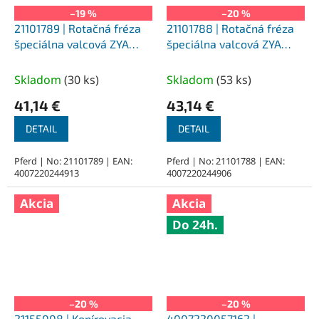
–19 %
–20 %
21101789 | Rotačná fréza
21101788 | Rotačná fréza
špeciálna valcová ZYA
špeciálna valcová ZYA
ozubenie Z4. 8,0 x 30 - 6
ozubenie MICRO. 8,0 x 30
mm, 7 mm bez ozubenia
- 6 mm, 7 mm bez
Skladom
(
30 ks
)
Skladom
(
53 ks
)
ozubenia
41,14 €
43,14 €
DETAIL
DETAIL
Pferd | No: 21101789 | EAN:
Pferd | No: 21101788 | EAN:
4007220244913
4007220244906
Akcia
Akcia
Do 24h.
–20 %
–20 %
21155008 | Kopírovacia
4007220057162 |