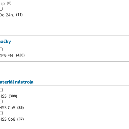
Tip
0
Do 24h.
11
načky
ZPS-FN
430
teriál nástroja
HSS
308
HSS Co5
85
HSS Co8
37