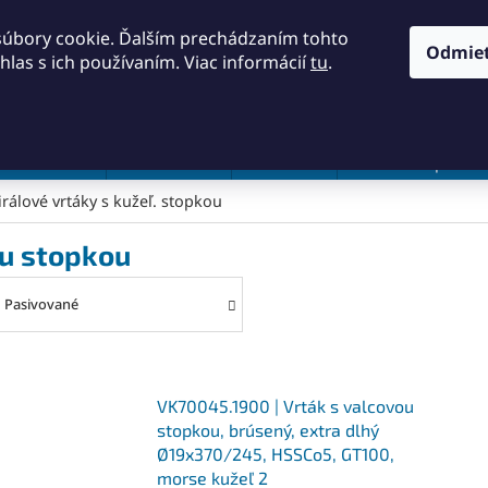
KONTAKTY
OBCHODNÉ PODMIENKY
PODMIENKY OCH
súbory cookie. Ďalším prechádzaním tohto
Odmie
hlas s ich používaním. Viac informácií
tu
.
HĽADAŤ
a a náradie
Frézovanie
Meradlá
Rezanie a pílenie
irálové vrtáky s kužeľ. stopkou
ou stopkou
Pasivované
VK70045.1900 | Vrták s valcovou
stopkou, brúsený, extra dlhý
Ø19x370/245, HSSCo5, GT100,
morse kužeľ 2