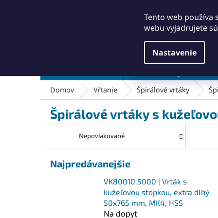
Prejsť
+421911249010
obchod@abse.sk
na
Tento web používa 
obsah
webu vyjadrujete sú
Nastavenie
Brúsenie a leštenie
Čistenie a kefy
Dielň
Domov
Vŕtanie
Špirálové vrtáky
Šp
Špirálové vrtáky s kužeľov
Nepovlakované
Najpredávanejšie
VK80010.5000 | Vrták s
kužeľovou stopkou, extra dlhý
50x765 mm, MK4, HSS
Na dopyt