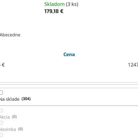
Skladom
(
3 ks
)
179,18 €
Abecedne
Cena
4
€
124
Na sklade
304
Akcia
0
Novinka
0