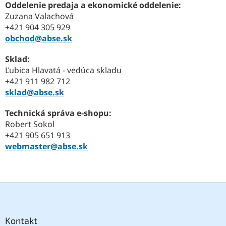
Oddelenie predaja a ekonomické oddelenie:
Zuzana Valachová
+421 904 305 929
obchod@abse.sk
Sklad:
Ľubica Hlavatá - vedúca skladu
+421 911 982 712
sklad@abse.sk
Technická správa e-shopu:
Robert Sokol
+421 905 651 913
webmaster@abse.sk
Z
á
p
ä
Kontakt