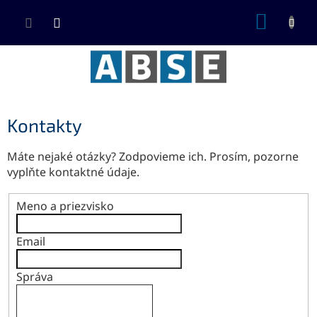
Prejsť
NÁKUP
na
KOŠÍK
obsah
Kontakty
Máte nejaké otázky? Zodpovieme ich. Prosím, pozorne
vyplňte kontaktné údaje.
Meno a priezvisko
Email
Správa