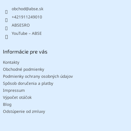
t
obchod
@
abse.sk
i
e
+421911249010
ABSESRO
YouTube – ABSE
Informácie pre vás
Kontakty
Obchodné podmienky
Podmienky ochrany osobných údajov
Spôsob doručenia a platby
Impressum
Výpočet otáčok
Blog
Odstúpenie od zmluvy