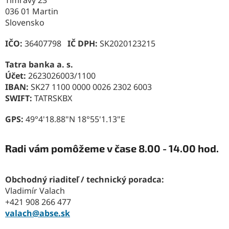
036 01 Martin
Slovensko
IČO:
36407798
IČ DPH:
SK2020123215
Tatra banka a. s.
Účet:
2623026003/1100
IBAN:
SK27 1100 0000 0026 2302 6003
SWIFT:
TATRSKBX
GPS:
49°4'18.88"N 18°55'1.13"E
Radi vám pomôžeme v čase 8.00 - 14.00 hod.
Obchodný riaditeľ / technický poradca:
Vladimír Valach
+421 908 266 477
valach@abse.sk