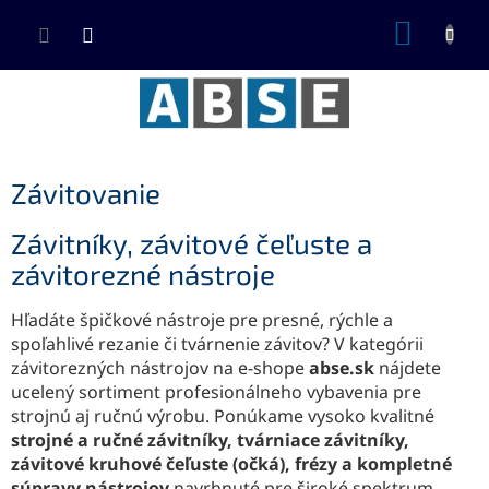
Prejsť
NÁKUP
na
KOŠÍK
obsah
Závitovanie
Závitníky, závitové čeľuste a
závitorezné nástroje
Hľadáte špičkové nástroje pre presné, rýchle a
spoľahlivé rezanie či tvárnenie závitov? V kategórii
závitorezných nástrojov na e-shope
abse.sk
nájdete
ucelený sortiment profesionálneho vybavenia pre
strojnú aj ručnú výrobu. Ponúkame vysoko kvalitné
strojné a ručné závitníky, tvárniace závitníky,
závitové kruhové čeľuste (očká), frézy a kompletné
súpravy nástrojov
navrhnuté pre široké spektrum