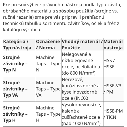
e
Pre presný výber správneho nástroja podľa typu závitu,
e
p
obrábaného materiálu a spôsobu použitia (strojné vs.
r
ručné rezanie) sme pre vás pripravili prehľadnú
v
technickú tabuľku sortimentu závitníkov, očiek a fréz z
k
katalógu výrobcu:
y
v
ý
Kategória /
Označenie
Vhodný materiál /
Materiál
p
Typ nástroja
/ Norma
Použitie
nástroja
i
Nelegované a
s
Strojné
Machine
nízkolegované
HSS /
u
závitníky –
Taps – Type
ocele, oceľoliatina
HSSE
Typ N
N
(do 800 N/mm²)
Nerezové,
Strojné
Machine
koróziovzdorné a
HSSE-V3
závitníky –
Taps – Type
kyselinovzdorné
/ PM
Typ VA
VA
ocele (INOX)
Vysokopevnostné,
Strojné
Machine
kalené a
HSSE-PM
závitníky –
Taps – Type
zušľachtené ocele
/ TiCN
Typ H
H
(nad 1000 N/mm²)