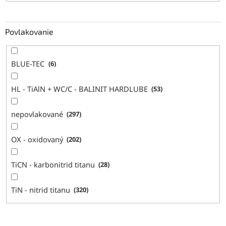
Povlakovanie
BLUE-TEC
6
HL - TiAlN + WC/C - BALINIT HARDLUBE
53
nepovlakované
297
OX - oxidovaný
202
TiCN - karbonitrid titanu
28
TiN - nitrid titanu
320