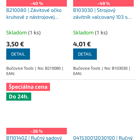
–40 %
–49 %
B210080 | Závitové očko
B103030 | Strojový
kruhové z nástrojovej
závitník valcovaný 103 so
ocele metrický závit
skrutkovicovou drážkou,
priemer 25 mm, M8x1,25
DIN 371, ISO 1, HSS M3x0,5
Skladom
(
1 ks
)
Skladom
(
1 ks
)
mm
mm
3,50 €
4,01 €
DETAIL
DETAIL
Bučovice Tools | No: B210080 |
Bučovice Tools | No: B103030 |
EAN:
EAN:
Špeciálna cena
Do 24h.
–26 %
B1101402 | Ručný sadový
041530012030100 | Ručný