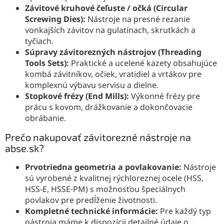
Závitové kruhové čeľuste / očká (Circular
Screwing Dies):
Nástroje na presné rezanie
vonkajších závitov na gulatínach, skrutkách a
tyčiach.
Súpravy závitorezných nástrojov (Threading
Tools Sets):
Praktické a ucelené kazety obsahujúce
kombá závitníkov, očiek, vratidiel a vrtákov pre
komplexnú výbavu servisu a dielne.
Stopkové frézy (End Mills):
Výkonné frézy pre
prácu s kovom, drážkovanie a dokončovacie
obrábanie.
Prečo nakupovať závitorezné nástroje na
abse.sk?
Prvotriedna geometria a povlakovanie:
Nástroje
sú vyrobené z kvalitnej rýchloreznej ocele (HSS,
HSS-E, HSSE-PM) s možnosťou špeciálnych
povlakov pre predĺženie životnosti.
Kompletné technické informácie:
Pre každý typ
nástroja máme k dispozícii detailné údaje o