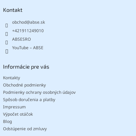
p
ä
Kontakt
t
obchod
@
abse.sk
i
e
+421911249010
ABSESRO
YouTube – ABSE
Informácie pre vás
Kontakty
Obchodné podmienky
Podmienky ochrany osobných údajov
Spôsob doručenia a platby
Impressum
Výpočet otáčok
Blog
Odstúpenie od zmluvy