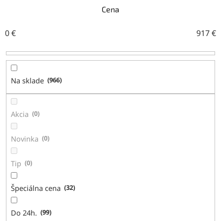
n
Cena
i
e
0
€
917
€
p
r
o
d
Na sklade
966
u
k
t
Akcia
0
o
v
Novinka
0
Tip
0
Špeciálna cena
32
Do 24h.
99