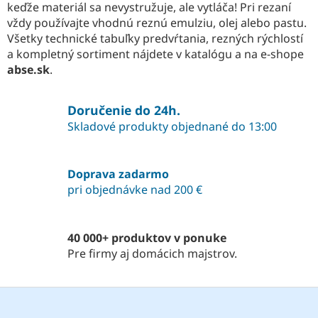
keďže materiál sa nevystružuje, ale vytláča! Pri rezaní
vždy používajte vhodnú reznú emulziu, olej alebo pastu.
Všetky technické tabuľky predvŕtania, rezných rýchlostí
a kompletný sortiment nájdete v katalógu a na e-shope
abse.sk
.
Doručenie do 24h.
Skladové produkty objednané do 13:00
Doprava zadarmo
pri objednávke nad 200 €
40 000+ produktov v ponuke
Pre firmy aj domácich majstrov.
Z
á