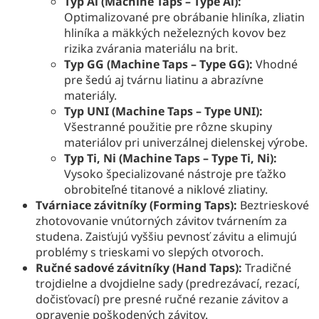
Typ Al (Machine Taps – Type Al):
Optimalizované pre obrábanie hliníka, zliatin
hliníka a mäkkých neželezných kovov bez
rizika zvárania materiálu na brit.
Typ GG (Machine Taps – Type GG):
Vhodné
pre šedú aj tvárnu liatinu a abrazívne
materiály.
Typ UNI (Machine Taps – Type UNI):
Všestranné použitie pre rôzne skupiny
materiálov pri univerzálnej dielenskej výrobe.
Typ Ti, Ni (Machine Taps – Type Ti, Ni):
Vysoko špecializované nástroje pre ťažko
obrobiteľné titanové a niklové zliatiny.
Tvárniace závitníky (Forming Taps):
Beztrieskové
zhotovovanie vnútorných závitov tvárnením za
studena. Zaisťujú vyššiu pevnosť závitu a elimujú
problémy s trieskami vo slepých otvoroch.
Ručné sadové závitníky (Hand Taps):
Tradičné
trojdielne a dvojdielne sady (predrezávací, rezací,
dočisťovací) pre presné ručné rezanie závitov a
opravenie poškodených závitov.