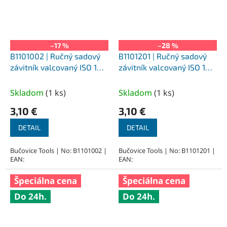
–17 %
–28 %
B1101002 | Ručný sadový
B1101201 | Ručný sadový
závitník valcovaný ISO 1
závitník valcovaný ISO 1
M10x1,5 mm, II
M12x1,75, I
Skladom
(
1 ks
)
Skladom
(
1 ks
)
3,10 €
3,10 €
DETAIL
DETAIL
Bučovice Tools | No: B1101002 |
Bučovice Tools | No: B1101201 |
EAN:
EAN:
Špeciálna cena
Špeciálna cena
Do 24h.
Do 24h.