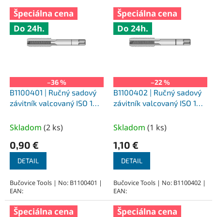
V
Špeciálna cena
Špeciálna cena
ý
Do 24h.
Do 24h.
p
i
s
p
r
o
–36 %
–22 %
d
B1100401 | Ručný sadový
B1100402 | Ručný sadový
u
závitník valcovaný ISO 1
závitník valcovaný ISO 1
k
M4x0,7 mm, I
M4x0,7 mm, II
t
Skladom
(
2 ks
)
Skladom
(
1 ks
)
o
0,90 €
1,10 €
v
DETAIL
DETAIL
Bučovice Tools | No: B1100401 |
Bučovice Tools | No: B1100402 |
EAN:
EAN:
Špeciálna cena
Špeciálna cena