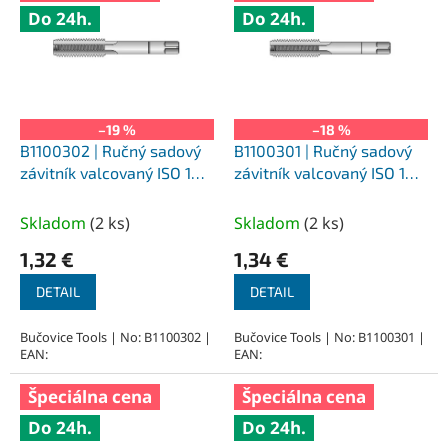
Do 24h.
Do 24h.
–19 %
–18 %
B1100302 | Ručný sadový
B1100301 | Ručný sadový
závitník valcovaný ISO 1
závitník valcovaný ISO 1
M3x0,5 mm, II
M3x0,5 mm, I
Skladom
(
2 ks
)
Skladom
(
2 ks
)
1,32 €
1,34 €
DETAIL
DETAIL
Bučovice Tools | No: B1100302 |
Bučovice Tools | No: B1100301 |
EAN:
EAN:
Špeciálna cena
Špeciálna cena
Do 24h.
Do 24h.