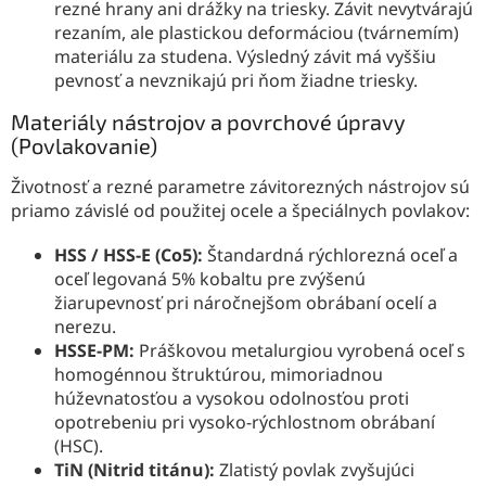
rezné hrany ani drážky na triesky. Závit nevytvárajú
rezaním, ale plastickou deformáciou (tvárnemím)
materiálu za studena. Výsledný závit má vyššiu
pevnosť a nevznikajú pri ňom žiadne triesky.
Materiály nástrojov a povrchové úpravy
(Povlakovanie)
Životnosť a rezné parametre závitorezných nástrojov sú
priamo závislé od použitej ocele a špeciálnych povlakov:
HSS / HSS-E (Co5):
Štandardná rýchlorezná oceľ a
oceľ legovaná 5% kobaltu pre zvýšenú
žiarupevnosť pri náročnejšom obrábaní ocelí a
nerezu.
HSSE-PM:
Práškovou metalurgiou vyrobená oceľ s
homogénnou štruktúrou, mimoriadnou
húževnatosťou a vysokou odolnosťou proti
opotrebeniu pri vysoko-rýchlostnom obrábaní
(HSC).
TiN (Nitrid titánu):
Zlatistý povlak zvyšujúci