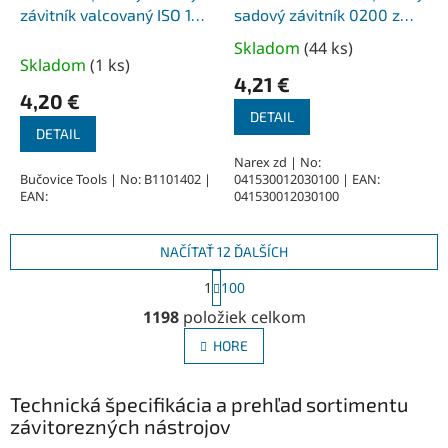
závitník valcovaný ISO 1
sadový závitník 0200 z
M14x2 mm, II
rýchloreznej ocele HSS
Skladom
(
44 ks
)
Priemerné
ISO 2 DIN 352 C, typ N, M3
Skladom
(
1 ks
)
hodnotenie
I, HSS, 6H
4,21 €
produktu
4,20 €
je
DETAIL
DETAIL
5,0
z
Narex zd | No:
Bučovice Tools | No: B1101402 |
041530012030100 | EAN:
5
EAN:
041530012030100
hviezdičiek.
NAČÍTAŤ 12 ĎALŠÍCH
S
1
100
t
O
r
1198
položiek celkom
v
á
l
n
HORE
á
k
o
d
v
a
Technická špecifikácia a prehľad sortimentu
a
c
závitorezných nástrojov
n
i
i