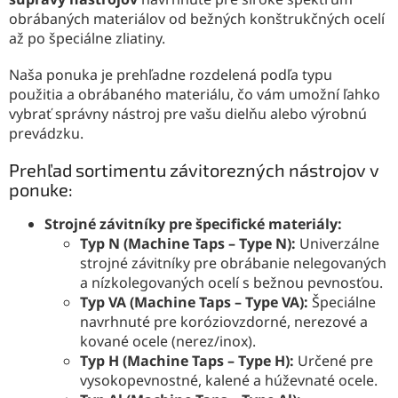
obrábaných materiálov od bežných konštrukčných ocelí
až po špeciálne zliatiny.
Naša ponuka je prehľadne rozdelená podľa typu
použitia a obrábaného materiálu, čo vám umožní ľahko
vybrať správny nástroj pre vašu dielňu alebo výrobnú
prevádzku.
Prehľad sortimentu závitorezných nástrojov v
ponuke:
Strojné závitníky pre špecifické materiály:
Typ N (Machine Taps – Type N):
Univerzálne
strojné závitníky pre obrábanie nelegovaných
a nízkolegovaných ocelí s bežnou pevnosťou.
Typ VA (Machine Taps – Type VA):
Špeciálne
navrhnuté pre koróziovzdorné, nerezové a
kované ocele (nerez/inox).
Typ H (Machine Taps – Type H):
Určené pre
vysokopevnostné, kalené a húževnaté ocele.