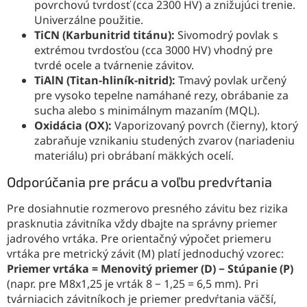
povrchovú tvrdosť (cca 2300 HV) a znižujúci trenie.
Univerzálne použitie.
TiCN (Karbunitrid titánu):
Sivomodrý povlak s
extrémou tvrdosťou (cca 3000 HV) vhodný pre
tvrdé ocele a tvárnenie závitov.
TiAlN (Titan-hliník-nitrid):
Tmavý povlak určený
pre vysoko tepelne namáhané rezy, obrábanie za
sucha alebo s minimálnym mazaním (MQL).
Oxidácia (OX):
Vaporizovaný povrch (čierny), ktorý
zabraňuje vznikaniu studených zvarov (nariadeniu
materiálu) pri obrábaní mäkkých ocelí.
Odporúčania pre prácu a voľbu predvŕtania
Pre dosiahnutie rozmerovo presného závitu bez rizika
prasknutia závitníka vždy dbajte na správny priemer
jadrového vrtáka. Pre orientačný výpočet priemeru
vrtáka pre metrický závit (M) platí jednoduchý vzorec:
Priemer vrtáka = Menovitý priemer (D) − Stúpanie (P)
(napr. pre M8x1,25 je vrták 8 − 1,25 = 6,5 mm). Pri
tvárniacich závitníkoch je priemer predvŕtania väčší,