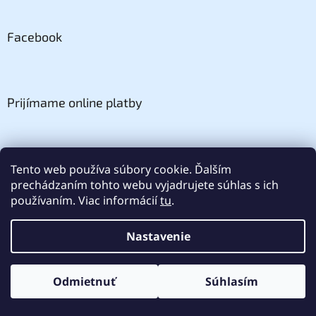
Facebook
Prijímame online platby
Tento web používa súbory cookie. Ďalším
prechádzaním tohto webu vyjadrujete súhlas s ich
Odoberať newsletter
používaním. Viac informácií
tu
.
Vložte svoj e-mail a my Vám budeme zasielať informácie o
nových produktoch na našom e-shope.
Nastavenie
Email
Odmietnuť
Súhlasím
Vložením e-mailu súhlasíte s
podmienkami ochrany
osobných údajov