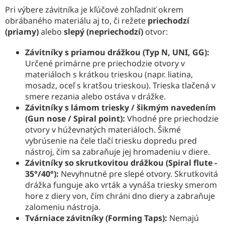
Pri výbere závitníka je kľúčové zohľadniť okrem
obrábaného materiálu aj to, či režete
priechodzí
(priamy)
alebo
slepý (nepriechodzí)
otvor:
Závitníky s priamou drážkou (Typ N, UNI, GG):
Určené primárne pre priechodzie otvory v
materiáloch s krátkou trieskou (napr. liatina,
mosadz, oceľ s kratšou trieskou). Trieska tlačená v
smere rezania alebo ostáva v drážke.
Závitníky s lámom triesky / šikmým navedením
(Gun nose / Spiral point):
Vhodné pre priechodzie
otvory v húževnatých materiáloch. Šikmé
vybrúsenie na čele tlačí triesku dopredu pred
nástroj, čím sa zabraňuje jej hromadeniu v diere.
Závitníky so skrutkovitou drážkou (Spiral flute -
35°/40°):
Nevyhnutné pre slepé otvory. Skrutkovitá
drážka funguje ako vrták a vynáša triesky smerom
hore z diery von, čím chráni dno diery a zabraňuje
zalomeniu nástroja.
Tvárniace závitníky (Forming Taps):
Nemajú