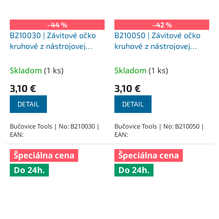
–44 %
–42 %
B210030 | Závitové očko
B210050 | Závitové očko
kruhové z nástrojovej
kruhové z nástrojovej
ocele metrický závit
ocele metrický závit
priemer 20 mm, M3x0,5
priemer 20 mm, M5x0,8
Skladom
(
1 ks
)
Skladom
(
1 ks
)
mm
mm
3,10 €
3,10 €
DETAIL
DETAIL
Bučovice Tools | No: B210030 |
Bučovice Tools | No: B210050 |
EAN:
EAN:
Špeciálna cena
Špeciálna cena
Do 24h.
Do 24h.