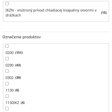
IKZN - vnútroný prívod chladiacej kvapaliny otvormi v
15
drážkach
Označenie produktov
0200
151
0290
43
0302
39
1130
6
1130IKZ
4