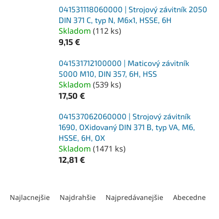
041531118060000 | Strojový závitník 2050
DIN 371 C, typ N, M6x1, HSSE, 6H
Skladom
(
112 ks
)
9,15 €
041531712100000 | Maticový závitník
5000 M10, DIN 357, 6H, HSS
Skladom
(
539 ks
)
17,50 €
041537062060000 | Strojový závitník
1690, OXidovaný DIN 371 B, typ VA, M6,
HSSE, 6H, OX
Skladom
(
1471 ks
)
12,81 €
R
a
Najlacnejšie
Najdrahšie
Najpredávanejšie
Abecedne
d
e