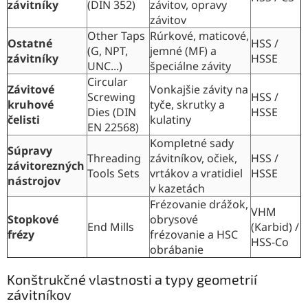
závitníky
(DIN 352)
závitov, opravy
závitov
Other Taps
Rúrkové, maticové,
Ostatné
HSS /
(G, NPT,
jemné (MF) a
závitníky
HSSE
UNC...)
špeciálne závity
Circular
Závitové
Vonkajšie závity na
Screwing
HSS /
kruhové
tyče, skrutky a
Dies (DIN
HSSE
čelisti
kulatiny
EN 22568)
Kompletné sady
Súpravy
Threading
závitníkov, očiek,
HSS /
závitorezných
Tools Sets
vrtákov a vratidiel
HSSE
nástrojov
v kazetách
Frézovanie drážok,
VHM
Stopkové
obrysové
End Mills
(Karbid) /
frézy
frézovanie a HSC
HSS-Co
obrábanie
Konštrukčné vlastnosti a typy geometrií
závitníkov