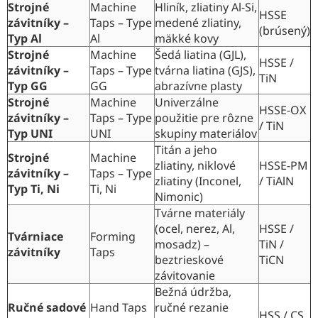
Strojné
Machine
Hliník, zliatiny Al-Si,
HSSE
závitníky –
Taps – Type
medené zliatiny,
(brúsený)
Typ Al
Al
mäkké kovy
Strojné
Machine
Šedá liatina (GJL),
HSSE /
závitníky –
Taps – Type
tvárna liatina (GJS),
TiN
Typ GG
GG
abrazívne plasty
Strojné
Machine
Univerzálne
HSSE-OX
závitníky –
Taps – Type
použitie pre rôzne
/ TiN
Typ UNI
UNI
skupiny materiálov
Titán a jeho
Strojné
Machine
zliatiny, niklové
HSSE-PM
závitníky –
Taps – Type
zliatiny (Inconel,
/ TiAlN
Typ Ti, Ni
Ti, Ni
Nimonic)
Tvárne materiály
(ocel, nerez, Al,
HSSE /
Tvárniace
Forming
mosadz) –
TiN /
závitníky
Taps
beztrieskové
TiCN
závitovanie
Bežná údržba,
Ručné sadové
Hand Taps
ručné rezanie
HSS / CS