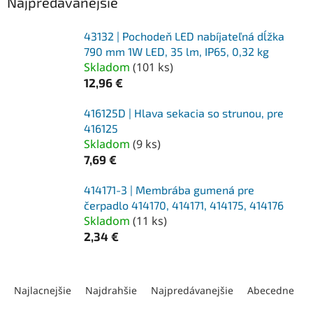
Najpredávanejšie
43132 | Pochodeň LED nabíjateľná dĺžka
790 mm 1W LED, 35 lm, IP65, 0,32 kg
Skladom
(
101 ks
)
12,96 €
416125D | Hlava sekacia so strunou, pre
416125
Skladom
(
9 ks
)
7,69 €
414171-3 | Membrába gumená pre
čerpadlo 414170, 414171, 414175, 414176
Skladom
(
11 ks
)
2,34 €
R
a
Najlacnejšie
Najdrahšie
Najpredávanejšie
Abecedne
d