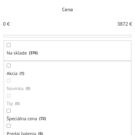
e
n
Cena
i
e
0
€
3872
€
p
r
o
d
Na sklade
376
u
k
t
Akcia
1
o
v
Novinka
0
Tip
0
Špeciálna cena
72
Predaj balenia
5