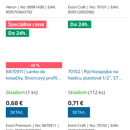
Heron | No: 8898143B | EAN:
Extol Craft | No: 70101 | EAN:
8595703603792
8595126925082
Špeciálna cena
Do 24h.
Do 24h.
–32 %
8870911 | Lanko do
70102 | Rýchlospojka na
kosačky, štvorcový profil
hadicu plastová 1/2″, STOP
1,3 mm, 15 m
ventil
Skladom
(
1 ks
)
Skladom
(
112 ks
)
0,68 €
0,71 €
DETAIL
DETAIL
Extol Premium | No: 8870911 |
Extol Craft | No: 70102 | EAN: