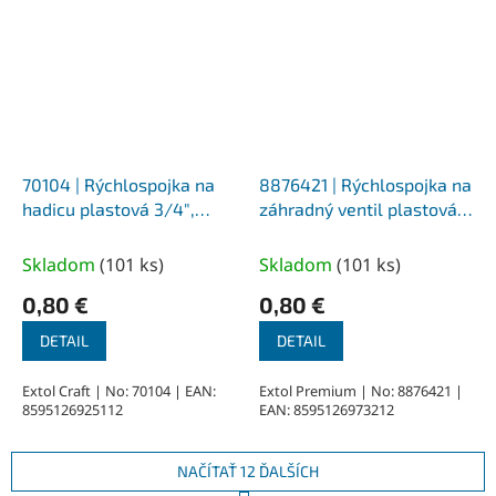
70104 | Rýchlospojka na
8876421 | Rýchlospojka na
hadicu plastová 3/4″,
záhradný ventil plastová
STOP ventil
adaptér na 3/4" - 1/2"
ventil, vnútorný závit
Skladom
(
101 ks
)
Skladom
(
101 ks
)
0,80 €
0,80 €
DETAIL
DETAIL
Extol Craft | No: 70104 | EAN:
Extol Premium | No: 8876421 |
8595126925112
EAN: 8595126973212
NAČÍTAŤ 12 ĎALŠÍCH