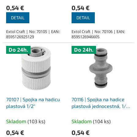
o
0,54 €
0,54 €
v
DETAIL
DETAIL
Extol Craft | No: 70105 | EAN:
Extol Craft | No: 70106 | EAN:
8595126925129
8595126946605
Do 24h.
Do 24h.
70107 | Spojka na hadicu
70116 | Spojka na hadice
plastová 1/2″
plastová jednocestná, 1/2″
a 3/4″
Skladom
(
103 ks
)
Skladom
(
104 ks
)
0,54 €
0,54 €