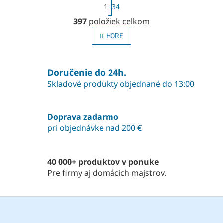
S
1
34
t
O
r
397
položiek celkom
v
á
l
n
HORE
á
k
o
d
v
a
a
Doručenie do 24h.
c
n
i
Skladové produkty objednané do 13:00
i
e
e
p
r
Doprava zadarmo
v
pri objednávke nad 200 €
k
y
v
ý
40 000+ produktov v ponuke
p
Pre firmy aj domácich majstrov.
i
s
u
Z
á
p