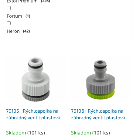
Extol Premium
226
Fortum
1
Heron
42
V
ý
p
i
s
p
r
o
d
70105 | Rýchlospojka na
70106 | Rýchlospojka na
u
záhradný ventil plastová
záhradný ventil plastová
k
3/4″, adaptér na 1/2″
1″, adaptér na 3/4″
t
Skladom
(
101 ks
)
Skladom
(
101 ks
)