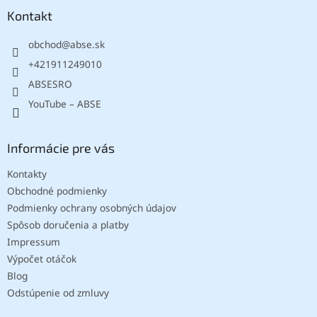
ä
Kontakt
t
obchod
@
abse.sk
i
e
+421911249010
ABSESRO
YouTube – ABSE
Informácie pre vás
Kontakty
Obchodné podmienky
Podmienky ochrany osobných údajov
Spôsob doručenia a platby
Impressum
Výpočet otáčok
Blog
Odstúpenie od zmluvy