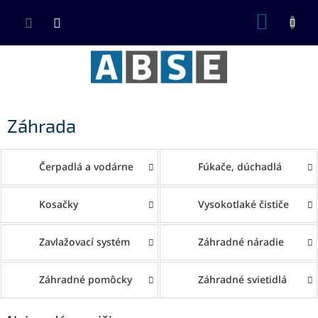
Prejsť
NÁKUP
na
KOŠÍK
obsah
Záhrada
Čerpadlá a vodárne
Fúkače, dúchadlá
Kosačky
Vysokotlaké čističe
Zavlažovací systém
Záhradné náradie
Záhradné pomôcky
Záhradné svietidlá