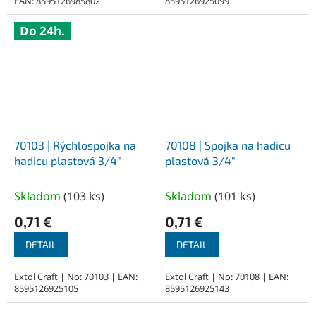
EAN: 8595126985802
8595126925099
Do 24h.
70103 | Rýchlospojka na
70108 | Spojka na hadicu
hadicu plastová 3/4″
plastová 3/4″
Skladom
(
103 ks
)
Skladom
(
101 ks
)
0,71 €
0,71 €
DETAIL
DETAIL
Extol Craft | No: 70103 | EAN:
Extol Craft | No: 70108 | EAN:
8595126925105
8595126925143