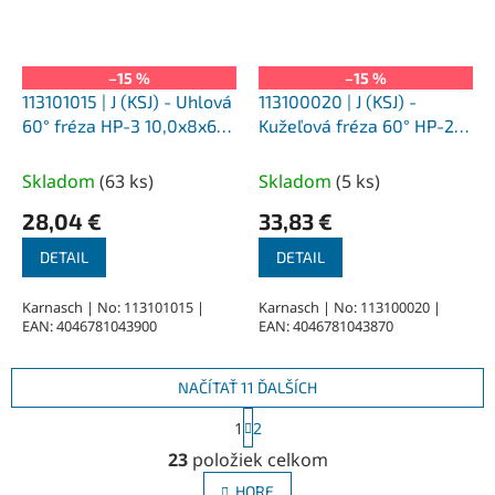
–15 %
–15 %
113101015 | J (KSJ) - Uhlová
113100020 | J (KSJ) -
60° fréza HP-3 10,0x8x6-
Kužeľová fréza 60° HP-2
56 mm, nepovlakované
12,0x11x6-60 mm,
nepovlakované
Skladom
(
63 ks
)
Skladom
(
5 ks
)
28,04 €
33,83 €
DETAIL
DETAIL
Karnasch | No: 113101015 |
Karnasch | No: 113100020 |
EAN: 4046781043900
EAN: 4046781043870
NAČÍTAŤ 11 ĎALŠÍCH
S
1
2
t
O
r
23
položiek celkom
v
á
l
n
HORE