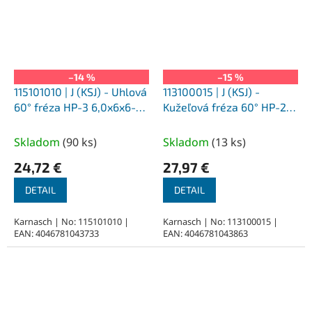
–14 %
–15 %
115101010 | J (KSJ) - Uhlová
113100015 | J (KSJ) -
60° fréza HP-3 6,0x6x6-50
Kužeľová fréza 60° HP-2
mm, povlakované
10,0x8x6-56 mm,
nepovlakované
Skladom
(
90 ks
)
Skladom
(
13 ks
)
24,72 €
27,97 €
DETAIL
DETAIL
Karnasch | No: 115101010 |
Karnasch | No: 113100015 |
EAN: 4046781043733
EAN: 4046781043863