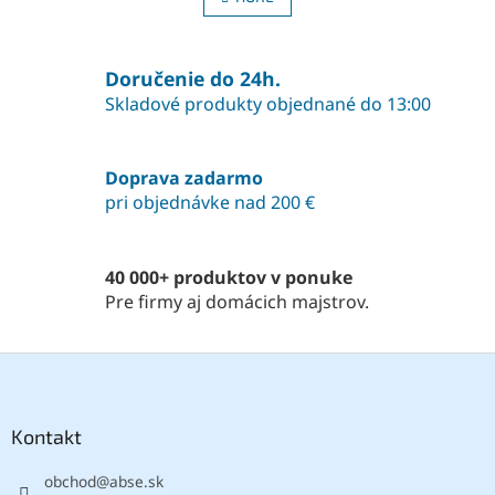
á
k
o
d
v
a
a
Doručenie do 24h.
c
n
i
Skladové produkty objednané do 13:00
i
e
e
p
r
Doprava zadarmo
v
pri objednávke nad 200 €
k
y
v
ý
40 000+ produktov v ponuke
p
Pre firmy aj domácich majstrov.
i
s
u
Z
á
p
ä
Kontakt
t
obchod
@
abse.sk
i