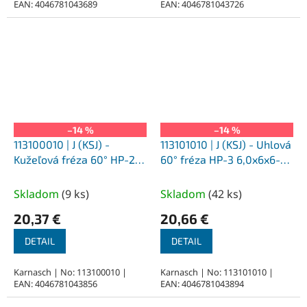
EAN: 4046781043689
EAN: 4046781043726
–14 %
–14 %
113100010 | J (KSJ) -
113101010 | J (KSJ) - Uhlová
Kužeľová fréza 60° HP-2
60° fréza HP-3 6,0x6x6-50
6,0x6x6-50 mm,
mm, nepovlakované
nepovlakované
Skladom
(
9 ks
)
Skladom
(
42 ks
)
20,37 €
20,66 €
DETAIL
DETAIL
Karnasch | No: 113100010 |
Karnasch | No: 113101010 |
EAN: 4046781043856
EAN: 4046781043894