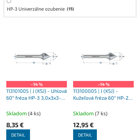
HP-3 Univerzálne ozubenie
15
V
ý
p
i
s
p
r
o
–14 %
–14 %
d
113101005 | J (KSJ) - Uhlová
113100005 | J (KSJ) -
u
60° fréza HP-3 3,0x3x3-38
Kužeľová fréza 60° HP-2
k
mm, nepovlakované
3,0x3x3-38 mm,
t
nepovlakované
Skladom
(
4 ks
)
Skladom
(
7 ks
)
o
8,35 €
12,95 €
v
DETAIL
DETAIL