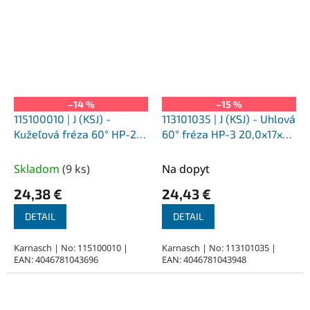
–14 %
–15 %
115100010 | J (KSJ) -
113101035 | J (KSJ) - Uhlová
Kužeľová fréza 60° HP-2
60° fréza HP-3 20,0x17x6-
6,0x6x6-50 mm,
65 mm, nepovlakované
povlakované
Skladom
(
9 ks
)
Na dopyt
24,38 €
24,43 €
DETAIL
DETAIL
Karnasch | No: 115100010 |
Karnasch | No: 113101035 |
EAN: 4046781043696
EAN: 4046781043948