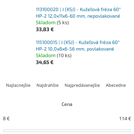
113100020 | J (KSJ) - Kužeľová fréza 60°
HP-2 12,0x11x6-60 mm, nepovlakované
Skladom
(
5 ks
)
33,83 €
115100015 | J (KSJ) - Kužeľová fréza 60°
HP-2 10,0x8x6-56 mm, povlakované
Skladom
(
10 ks
)
34,65 €
R
a
Najlacnejšie
Najdrahšie
Najpredávanejšie
Abecedne
d
e
n
Cena
i
e
8
€
114
€
p
r