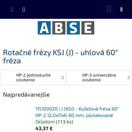
Prejsť
NÁKUP
na
KOŠÍK
obsah
Rotačné frézy KSJ (J) - uhlová 60°
fréza
HP-2 jednoduché
HP-3 univerzálne
ozubenie
ozubenie
Najpredávanejšie
115100020 | J (KSJ) - Kužeľová fréza 60°
HP-2 12,0x11x6-60 mm, povlakované
Skladom
(
113 ks
)
43,37 €