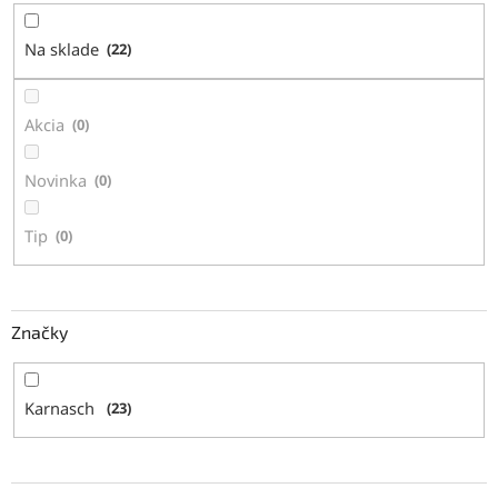
o
d
Na sklade
22
u
k
t
Akcia
0
o
v
Novinka
0
Tip
0
Značky
Karnasch
23