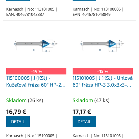
Karnasch | No: 113101005 |
Karnasch | No: 113100005 |
EAN: 4046781043887
EAN: 4046781043849
–14 %
–15 %
115100005 | J (KSJ) -
115101005 | J (KSJ) - Uhlová
Kužeľová fréza 60° HP-2
60° fréza HP-3 3,0x3x3-38
3,0x3x3-38 mm,
mm, povlakované
povlakované
Skladom
(
26 ks
)
Skladom
(
47 ks
)
16,79 €
17,17 €
DETAIL
DETAIL
Karnasch | No: 115100005 |
Karnasch | No: 115101005 |