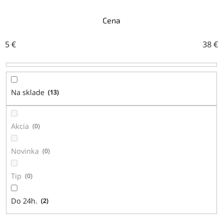
e
n
Cena
i
e
5
€
38
€
p
r
o
d
Na sklade
13
u
k
t
Akcia
0
o
v
Novinka
0
Tip
0
Do 24h.
2