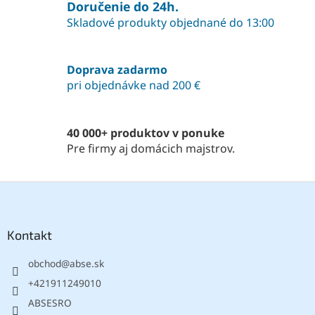
a
Doručenie do 24h.
c
n
i
Skladové produkty objednané do 13:00
i
e
e
p
r
Doprava zadarmo
v
pri objednávke nad 200 €
k
y
v
ý
40 000+ produktov v ponuke
p
Pre firmy aj domácich majstrov.
i
s
u
Z
á
p
ä
Kontakt
t
obchod
@
abse.sk
i
e
+421911249010
ABSESRO