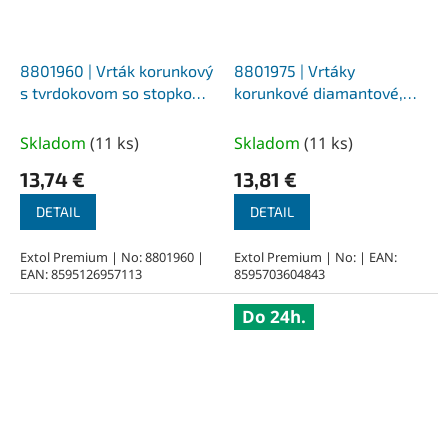
8801960 | Vrták korunkový
8801975 | Vrtáky
s tvrdokovom so stopkou
korunkové diamantové,
SDS-PLUS 79 mm
sada 6ks, 6-8-10-12-14-
20mm, plastová krabička
Skladom
(
11 ks
)
Skladom
(
11 ks
)
13,74 €
13,81 €
DETAIL
DETAIL
Extol Premium | No: 8801960 |
Extol Premium | No: | EAN:
EAN: 8595126957113
8595703604843
Do 24h.