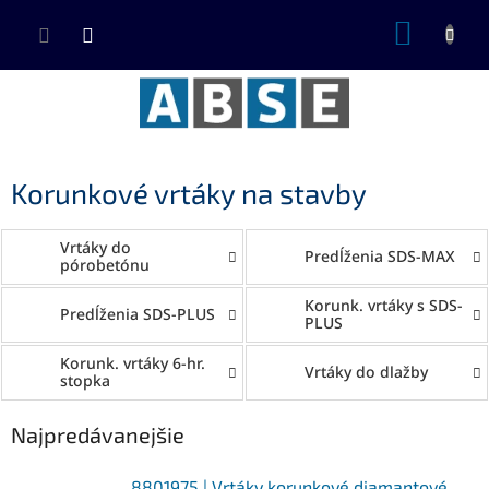
Prejsť
NÁKUP
na
KOŠÍK
obsah
Korunkové vrtáky na stavby
Vrtáky do
Predĺženia SDS-MAX
pórobetónu
Korunk. vrtáky s SDS-
Predĺženia SDS-PLUS
PLUS
Korunk. vrtáky 6-hr.
Vrtáky do dlažby
stopka
Najpredávanejšie
8801975 | Vrtáky korunkové diamantové,