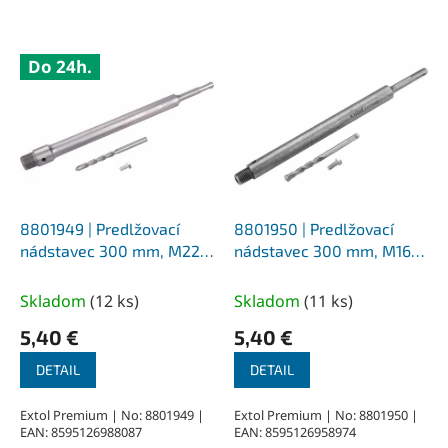
V
Do 24h.
ý
p
i
s
p
r
o
d
8801949 | Predlžovací
8801950 | Predlžovací
u
nádstavec 300 mm, M22,
nádstavec 300 mm, M16,
k
pre korunkové vrtáky SDS-
pre korunkové vrtáky SDS-
t
PLUS, s vodiacim vrtákom
PLUS, s vodiacim vrtákom
Skladom
(
12 ks
)
Skladom
(
11 ks
)
o
8x110 mm
8x110 mm
5,40 €
5,40 €
v
DETAIL
DETAIL
Extol Premium | No: 8801949 |
Extol Premium | No: 8801950 |
EAN: 8595126988087
EAN: 8595126958974