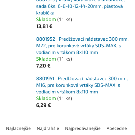
sada 6ks, 6-8-10-12-14-20mm, plastová
krabička
Skladom
(
11 ks
)
13,81 €
8801952 | Predlžovací nádstavec 300 mm,
M22, pre korunkové vrtáky SDS-MAX, s
vodiacim vrtákom 8x110 mm
Skladom
(
11 ks
)
7,20 €
8801951 | Predlžovací nádstavec 300 mm,
M16, pre korunkové vrtáky SDS-MAX, s
vodiacim vrtákom 8x110 mm
Skladom
(
11 ks
)
6,29 €
R
a
Najlacnejšie
Najdrahšie
Najpredávanejšie
Abecedne
d