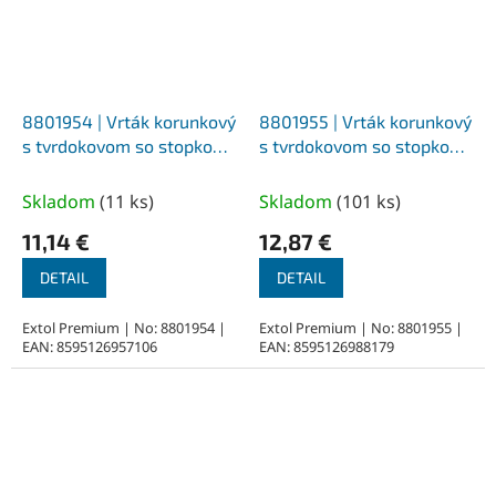
8801954 | Vrták korunkový
8801955 | Vrták korunkový
s tvrdokovom so stopkou
s tvrdokovom so stopkou
SDS-PLUS 68 mm
SDS-PLUS 73 mm
Skladom
(
11 ks
)
Skladom
(
101 ks
)
11,14 €
12,87 €
DETAIL
DETAIL
Extol Premium | No: 8801954 |
Extol Premium | No: 8801955 |
EAN: 8595126957106
EAN: 8595126988179