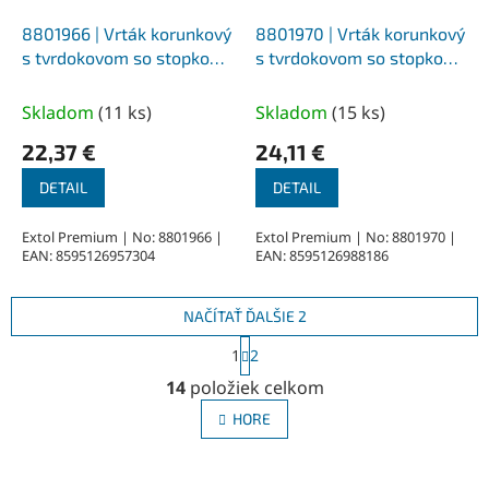
8801966 | Vrták korunkový
8801970 | Vrták korunkový
s tvrdokovom so stopkou
s tvrdokovom so stopkou
SDS-PLUS 100 mm
SDS-PLUS 115 mm
Skladom
(
11 ks
)
Skladom
(
15 ks
)
22,37 €
24,11 €
DETAIL
DETAIL
Extol Premium | No: 8801966 |
Extol Premium | No: 8801970 |
EAN: 8595126957304
EAN: 8595126988186
NAČÍTAŤ ĎALŠIE 2
S
1
2
t
O
r
14
položiek celkom
v
á
l
n
HORE
á
k
o
d
v
a