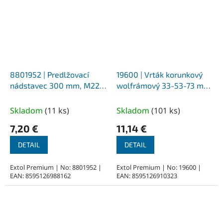
8801952 | Predlžovací
19600 | Vrták korunkový
nádstavec 300 mm, M22,
wolfrámový 33-53-73 mm,
pre korunkové vrtáky SDS-
6-hranná stopka - 3-
MAX, s vodiacim vrtákom
dielna sada
Skladom
(
11 ks
)
Skladom
(
101 ks
)
8x110 mm
7,20 €
11,14 €
DETAIL
DETAIL
Extol Premium | No: 8801952 |
Extol Premium | No: 19600 |
EAN: 8595126988162
EAN: 8595126910323