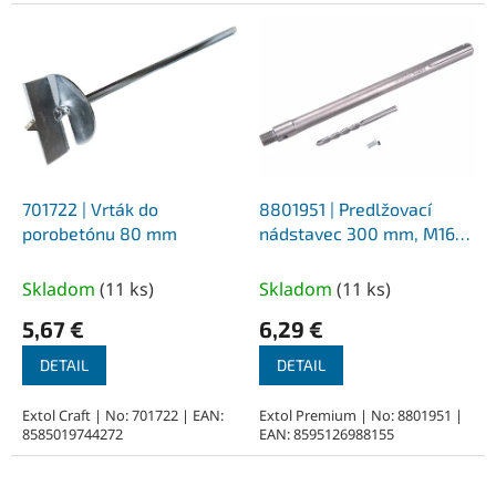
701722 | Vrták do
8801951 | Predlžovací
porobetónu 80 mm
nádstavec 300 mm, M16,
pre korunkové vrtáky SDS-
MAX, s vodiacim vrtákom
Skladom
(
11 ks
)
Skladom
(
11 ks
)
8x110 mm
5,67 €
6,29 €
DETAIL
DETAIL
Extol Craft | No: 701722 | EAN:
Extol Premium | No: 8801951 |
8585019744272
EAN: 8595126988155