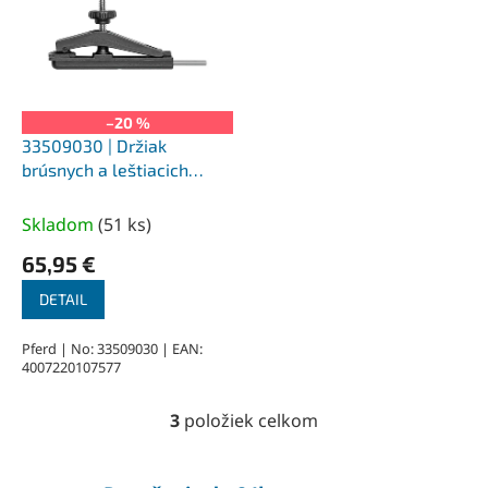
–20 %
33509030 | Držiak
brúsnych a leštiacich
kameňov SPSH 3 - 13 mm,
stopka 3,17 x 20 mm
Skladom
(
51 ks
)
65,95 €
DETAIL
Pferd | No: 33509030 | EAN:
4007220107577
3
položiek celkom
O
v
l