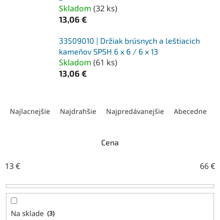
Skladom
(
32 ks
)
13,06 €
33509010 | Držiak brúsnych a leštiacich
kameňov SPSH 6 x 6 / 6 x 13
Skladom
(
61 ks
)
13,06 €
R
a
Najlacnejšie
Najdrahšie
Najpredávanejšie
Abecedne
d
e
n
Cena
i
e
13
€
66
€
p
r
o
d
Na sklade
3
u