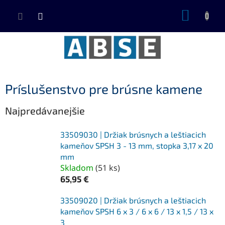
Prejsť
NÁKUP
na
KOŠÍK
obsah
Príslušenstvo pre brúsne kamene
Najpredávanejšie
33509030 | Držiak brúsnych a leštiacich
kameňov SPSH 3 - 13 mm, stopka 3,17 x 20
mm
Skladom
(
51 ks
)
65,95 €
33509020 | Držiak brúsnych a leštiacich
kameňov SPSH 6 x 3 / 6 x 6 / 13 x 1,5 / 13 x
3