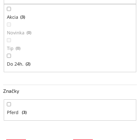
k
t
Akcia
3
o
v
Novinka
0
Tip
0
Do 24h.
2
Značky
Pferd
3
V