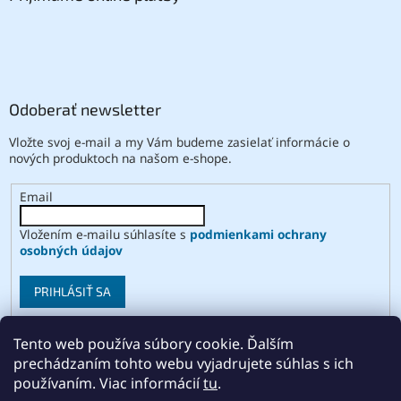
Odoberať newsletter
Vložte svoj e-mail a my Vám budeme zasielať informácie o
nových produktoch na našom e-shope.
Email
Vložením e-mailu súhlasíte s
podmienkami ochrany
osobných údajov
PRIHLÁSIŤ SA
Tento web používa súbory cookie. Ďalším
prechádzaním tohto webu vyjadrujete súhlas s ich
Vytvoril Shoptet
používaním. Viac informácií
tu
.