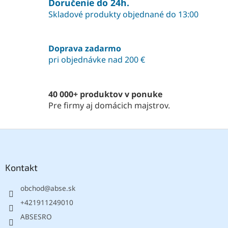
á
Doručenie do 24h.
d
Skladové produkty objednané do 13:00
a
c
i
Doprava zadarmo
e
pri objednávke nad 200 €
p
r
v
k
40 000+ produktov v ponuke
y
Pre firmy aj domácich majstrov.
v
ý
p
Z
i
á
s
p
u
ä
Kontakt
t
obchod
@
abse.sk
i
e
+421911249010
ABSESRO