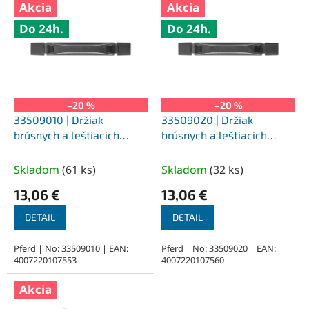
Akcia
Akcia
ý
Do 24h.
Do 24h.
p
i
s
p
r
o
–20 %
–20 %
d
33509010 | Držiak
33509020 | Držiak
u
brúsnych a leštiacich
brúsnych a leštiacich
k
kameňov SPSH 6 x 6 / 6 x
kameňov SPSH 6 x 3 / 6 x
t
13
6 / 13 x 1,5 / 13 x 3
Skladom
(
61 ks
)
Skladom
(
32 ks
)
o
13,06 €
13,06 €
v
DETAIL
DETAIL
Pferd | No: 33509010 | EAN:
Pferd | No: 33509020 | EAN:
4007220107553
4007220107560
Akcia