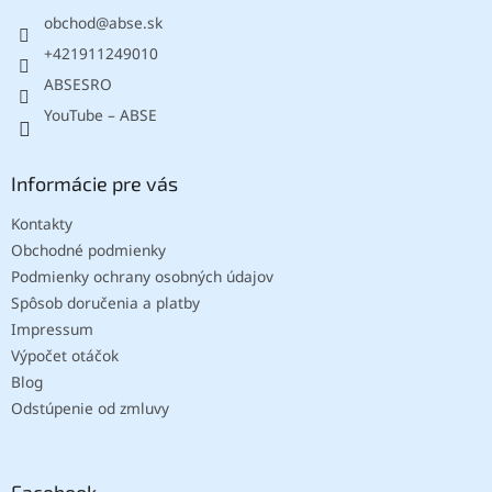
t
obchod
@
abse.sk
i
e
+421911249010
ABSESRO
YouTube – ABSE
Informácie pre vás
Kontakty
Obchodné podmienky
Podmienky ochrany osobných údajov
Spôsob doručenia a platby
Impressum
Výpočet otáčok
Blog
Odstúpenie od zmluvy
Facebook