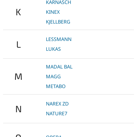
KARNASCH
K
KINEX
KJELLBERG
LESSMANN
L
LUKAS
MADAL BAL
M
MAGG
METABO
NAREX ZD
N
NATURE7