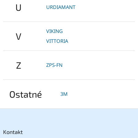
U
URDIAMANT
VIKING
V
VITTORIA
Z
ZPS-FN
Ostatné
3M
Z
á
p
ä
Kontakt