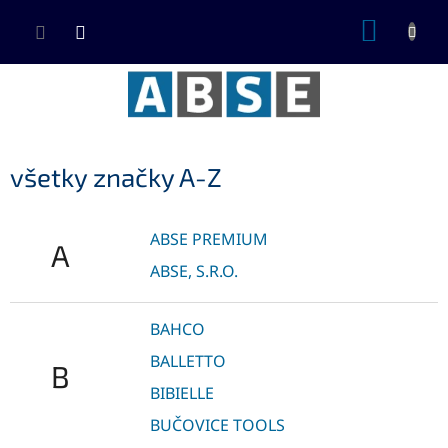
Prejsť
NÁKUP
na
KOŠÍK
obsah
všetky značky A-Z
ABSE PREMIUM
A
ABSE, S.R.O.
BAHCO
BALLETTO
B
BIBIELLE
BUČOVICE TOOLS