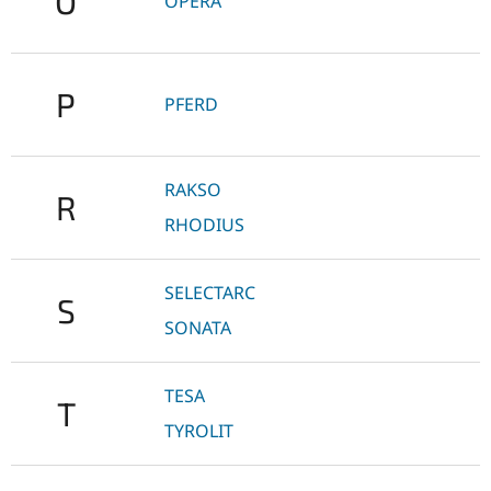
O
OPERA
P
PFERD
RAKSO
R
RHODIUS
SELECTARC
S
SONATA
TESA
T
TYROLIT