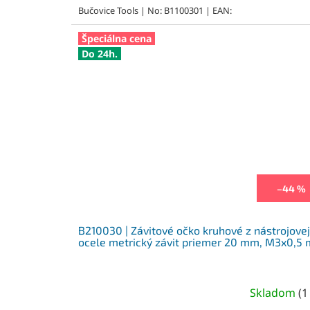
Bučovice Tools | No: B1100301 | EAN:
Špeciálna cena
Do 24h.
–44 %
B210030 | Závitové očko kruhové z nástrojovej
ocele metrický závit priemer 20 mm, M3x0,5
Skladom
(
1