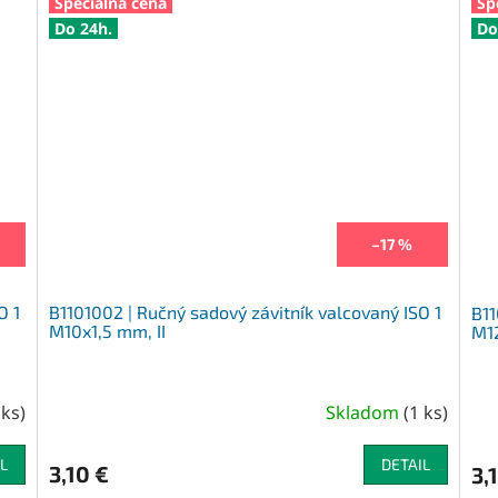
Špeciálna cena
Šp
Do 24h.
Do
–17 %
O 1
B1101002 | Ručný sadový závitník valcovaný ISO 1
B11
M10x1,5 mm, II
M12
 ks
)
Skladom
(
1 ks
)
L
DETAIL
3,10 €
3,