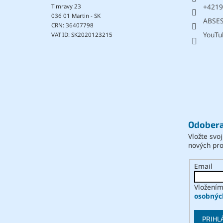
+4219
Timravy 23
036 01 Martin - SK
ABSE
CRN: 36407798
YouTu
VAT ID: SK2020123215
Odobera
Vložte svo
nových pr
Email
Vložením
osobnýc
PRIHL