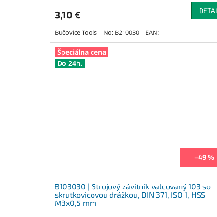
DETAI
3,10 €
Bučovice Tools | No: B210030 | EAN:
Špeciálna cena
Do 24h.
–49 %
B103030 | Strojový závitník valcovaný 103 so
skrutkovicovou drážkou, DIN 371, ISO 1, HSS
M3x0,5 mm