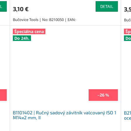
L
DETAIL
3,10 €
3,
Bučovice Tools | No: B210050 | EAN:
Buč
Špeciálna cena
Šp
Do 24h.
Do
–26 %
B1101402 | Ručný sadový závitník valcovaný ISO 1
B21
M14x2 mm, II
oce