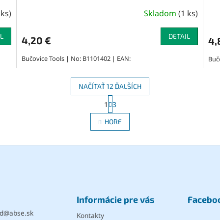
 ks
)
Skladom
(
1 ks
)
L
DETAIL
4,20 €
4,
Bučovice Tools | No: B1101402 | EAN:
Buč
NAČÍTAŤ 12 ĎALŠÍCH
S
1
3
O
t
r
v
HORE
á
l
n
á
k
d
o
a
v
c
a
i
n
e
i
e
p
Informácie pre vás
Facebo
r
v
d
@
abse.sk
Kontakty
k