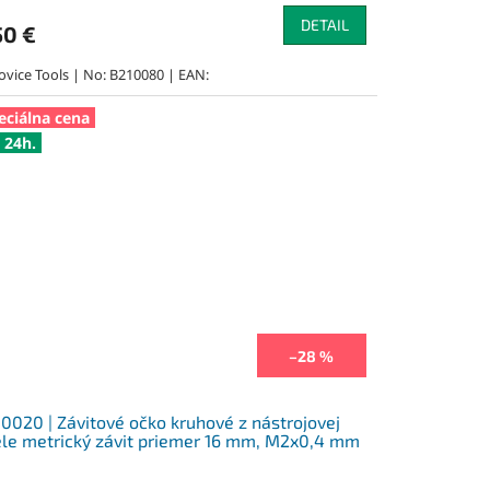
DETAIL
50 €
ovice Tools | No: B210080 | EAN:
eciálna cena
 24h.
–28 %
0020 | Závitové očko kruhové z nástrojovej
le metrický závit priemer 16 mm, M2x0,4 mm