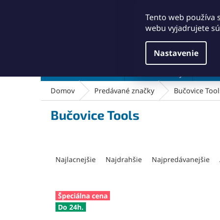
Prejsť
+421911249010
obchod@abse.sk
na
Tento web používa 
obsah
webu vyjadrujete sú
Nastavenie
Brúsenie a leštenie
Čistenie a kefy
Dielň
Domov
Predávané značky
Bučovice Tool
Bučovice Tools
R
a
Najlacnejšie
Najdrahšie
Najpredávanejšie
d
e
n
V
Špeciálna cena
i
ý
Do 24h.
e
p