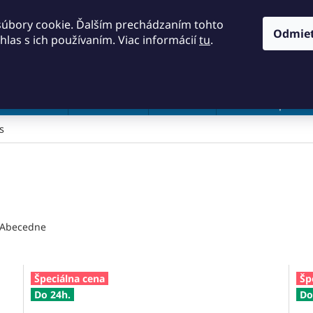
KONTAKTY
OBCHODNÉ PODMIENKY
PODMIENKY OCH
súbory cookie. Ďalším prechádzaním tohto
Odmie
hlas s ich používaním. Viac informácií
tu
.
HĽADAŤ
a a náradie
Frézovanie
Meradlá
Rezanie a pílenie
s
Abecedne
Špeciálna cena
Šp
Do 24h.
Do