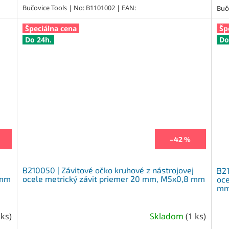
Bučovice Tools | No: B1101002 | EAN:
Buč
Špeciálna cena
Šp
Do 24h.
Do
–42 %
B210050 | Závitové očko kruhové z nástrojovej
B21
 mm
ocele metrický závit priemer 20 mm, M5x0,8 mm
oce
m
 ks
)
Skladom
(
1 ks
)