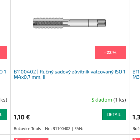
–22 %
O 1
B1100402 | Ručný sadový závitník valcovaný ISO 1
B11
M4x0,7 mm, II
M3x
 ks
)
Skladom
(
1 ks
)
L
DETAIL
1,10 €
1,
Bučovice Tools | No: B1100402 | EAN:
Buč