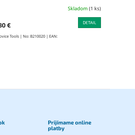
Skladom
(
1 ks
)
DETAIL
80 €
ovice Tools | No: B210020 | EAN:
ok
Prijímame online
platby