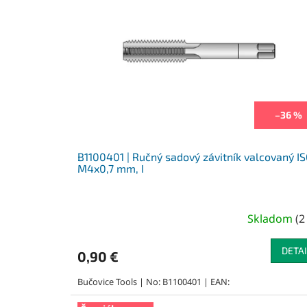
p
i
r
s
o
p
d
r
u
o
k
d
t
u
o
k
–36 %
v
t
o
v
B1100401 | Ručný sadový závitník valcovaný IS
M4x0,7 mm, I
Skladom
(
2
DETAI
0,90 €
Bučovice Tools | No: B1100401 | EAN: