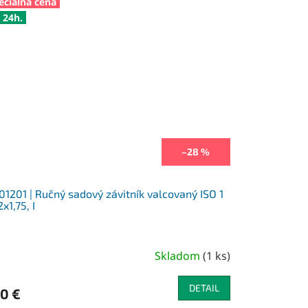
eciálna cena
 24h.
–28 %
01201 | Ručný sadový závitník valcovaný ISO 1
x1,75, I
Skladom
(
1 ks
)
DETAIL
10 €