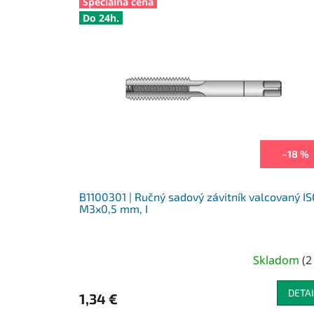
Špeciálna cena
Do 24h.
–18 %
B1100301 | Ručný sadový závitník valcovaný IS
M3x0,5 mm, I
Skladom
(
2
DETAI
1,34 €