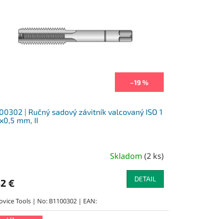
–19 %
00302 | Ručný sadový závitník valcovaný ISO 1
0,5 mm, II
Skladom
(
2 ks
)
DETAIL
32 €
ovice Tools | No: B1100302 | EAN: