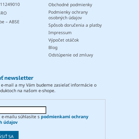
11249010
Obchodné podmienky
y
v
Podmienky ochrany
SRO
ý
osobných údajov
be – ABSE
p
Spôsob doručenia a platby
i
Impressum
s
Výpočet otáčok
u
Blog
Odstúpenie od zmluvy
ť newsletter
j e-mail a my Vám budeme zasielať informácie o
oduktoch na našom e-shope.
 e-mailu súhlasíte s
podmienkami ochrany
h údajov
ÁSIŤ SA