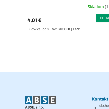
Skladom
(
1
DETAI
4,01 €
Bučovice Tools | No: B103030 | EAN:
Z
á
p
ä
t
Kontakt
i
obcho
e
ABSE, s.r.o.