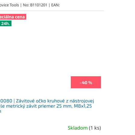
ovice Tools | No: B1101201 | EAN:
eciálna cena
 24h.
–40 %
0080 | Závitové očko kruhové z nástrojovej
le metrický závit priemer 25 mm, M8x1,25
m
Skladom
(
1 ks
)