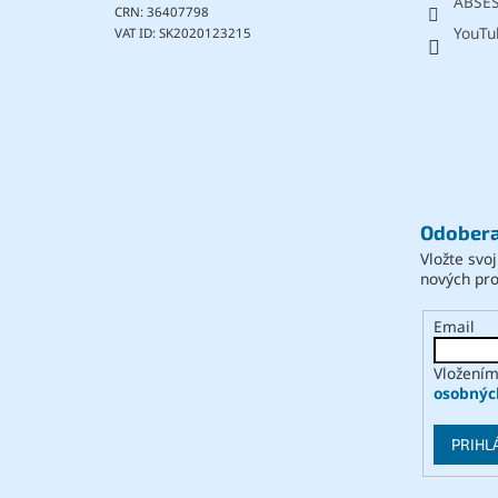
ABSE
CRN: 36407798
YouTu
VAT ID: SK2020123215
Odobera
Vložte svo
nových pr
Email
Vložením
osobnýc
PRIHL