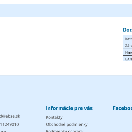
Dod
Kat
Zár
Hmo
EA
Informácie pre vás
Facebo
d
@
abse.sk
Kontakty
11249010
Obchodné podmienky
Podmienky ochrany