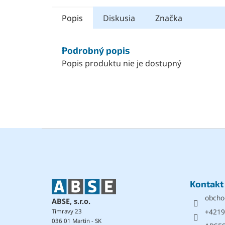
Popis
Diskusia
Značka
Podrobný popis
Popis produktu nie je dostupný
Z
á
p
ä
t
Kontakt
i
obcho
e
ABSE, s.r.o.
+4219
Timravy 23
036 01 Martin - SK