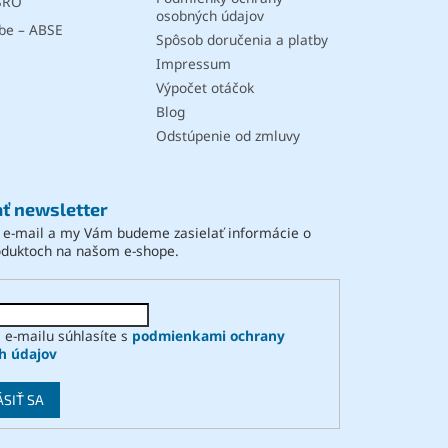
SRO
osobných údajov
be – ABSE
Spôsob doručenia a platby
Impressum
Výpočet otáčok
Blog
Odstúpenie od zmluvy
ť newsletter
j e-mail a my Vám budeme zasielať informácie o
oduktoch na našom e-shope.
 e-mailu súhlasíte s
podmienkami ochrany
h údajov
ÁSIŤ SA