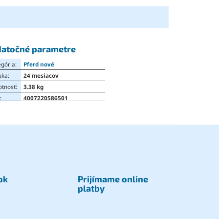
atočné parametre
egória
:
Pferd nové
uka
:
24 mesiacov
tnosť
:
3.38 kg
N
:
4007220586501
ok
Prijímame online
platby