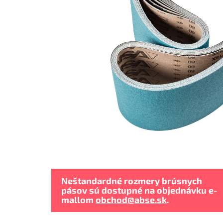
Neštandardné rozmery brúsnych
pásov sú dostupné na objednávku e-
mallom
obchod@abse.sk
.