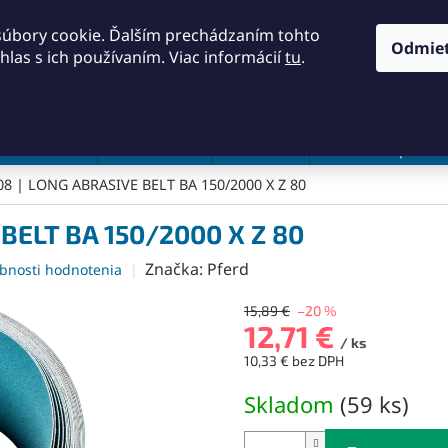
KONTAKTY
OBCHODNÉ PODMIENKY
PODMIENKY OCH
súbory cookie. Ďalším prechádzaním tohto
Odmie
hlas s ich používaním. Viac informácií
tu
.
HĽADAŤ
a a náradie
Frézovanie
Meradlá
Rezanie a pílenie
08 | LONG ABRASIVE BELT BA 150/2000 X Z 80
BELT BA 150/2000 X Z 80
Značka:
Pferd
bnosti hodnotenia
15,89 €
–20 %
12,71 €
/ ks
10,33 € bez DPH
Jednotková
Skladom
(
59 ks
)
cena: