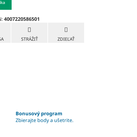
íka
N:
4007220586501
SA
STRÁŽIŤ
ZDIEĽAŤ
Bonusový program
Zbierajte body a ušetrite.