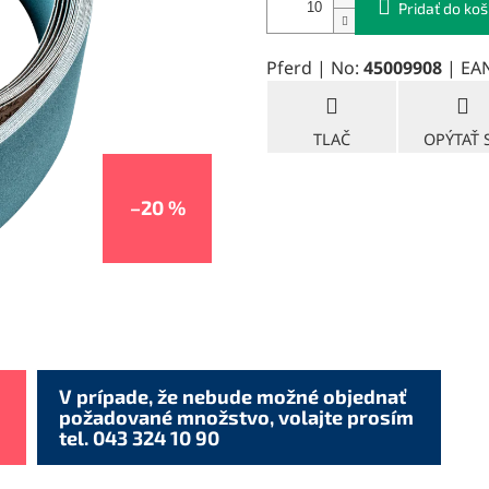
Pridať do koš
Pferd | No:
45009908
| EA
TLAČ
OPÝTAŤ 
–20 %
V prípade, že nebude možné objednať
požadované množstvo, volajte prosím
tel. 043 324 10 90