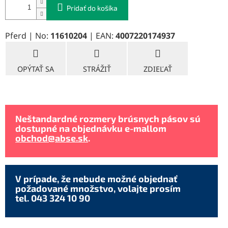
Pridať do košíka
Pferd | No:
11610204
| EAN:
4007220174937
OPÝTAŤ SA
STRÁŽIŤ
ZDIEĽAŤ
Neštandardné rozmery brúsnych pásov sú
dostupné na objednávku e-mallom
obchod@abse.sk
.
V prípade, že nebude možné objednať
požadované množstvo, volajte prosím
tel. 043 324 10 90