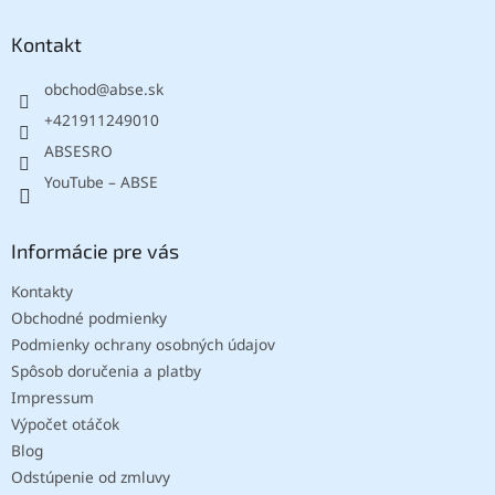
p
ä
Kontakt
t
obchod
@
abse.sk
i
e
+421911249010
ABSESRO
YouTube – ABSE
Informácie pre vás
Kontakty
Obchodné podmienky
Podmienky ochrany osobných údajov
Spôsob doručenia a platby
Impressum
Výpočet otáčok
Blog
Odstúpenie od zmluvy