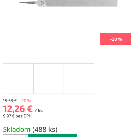
–20 %
15,33 €
–20 %
12,26 €
/ ks
9,97 € bez DPH
Jednotková
Skladom
(
488 ks
)
cena: