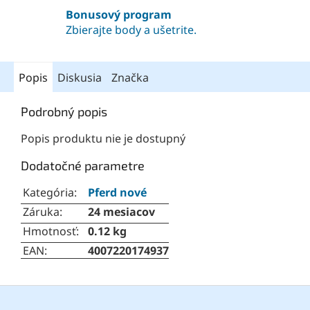
Bonusový program
Zbierajte body a ušetrite.
Popis
Diskusia
Značka
Podrobný popis
Popis produktu nie je dostupný
Dodatočné parametre
Kategória
:
Pferd nové
Záruka
:
24 mesiacov
Hmotnosť
:
0.12 kg
EAN
:
4007220174937
Z
á