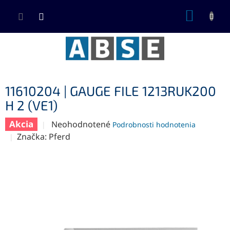
Prejsť
NÁKUP
na
KOŠÍK
obsah
11610204 | GAUGE FILE 1213RUK200
H 2 (VE1)
Akcia
Priemerné
Neohodnotené
Podrobnosti hodnotenia
hodnotenie
Značka:
Pferd
produktu
je
0,0
z
5
hviezdičiek.