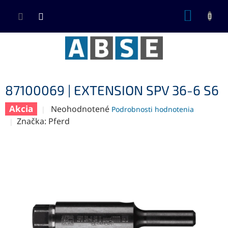
Prejsť
NÁKUP
na
KOŠÍK
obsah
87100069 | EXTENSION SPV 36-6 S6
Akcia
Priemerné
Neohodnotené
Podrobnosti hodnotenia
hodnotenie
Značka:
Pferd
produktu
je
0,0
z
5
hviezdičiek.