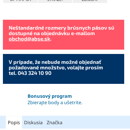
Neštandardné rozmery brúsnych pásov sú
dostupné na objednávku e-mallom
obchod@abse.sk
.
V prípade, že nebude možné objednať
požadované množstvo, volajte prosím
tel. 043 324 10 90
Bonusový program
Zbierajte body a ušetrite.
Popis
Diskusia
Značka