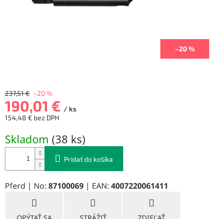
–20 %
237,51 €
–20 %
190,01 €
/ ks
154,48 € bez DPH
Jednotková
Skladom
(
38 ks
)
cena:
Pridať do košíka
Pferd | No:
87100069
| EAN:
4007220061411
OPÝTAŤ SA
STRÁŽIŤ
ZDIEĽAŤ