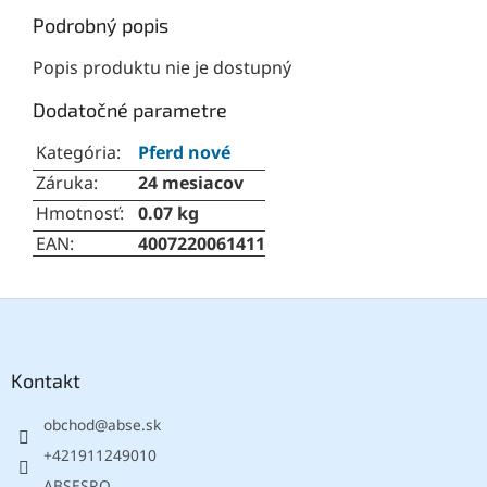
Podrobný popis
Popis produktu nie je dostupný
Dodatočné parametre
Kategória
:
Pferd nové
Záruka
:
24 mesiacov
Hmotnosť
:
0.07 kg
EAN
:
4007220061411
Z
á
p
ä
Kontakt
t
obchod
@
abse.sk
i
e
+421911249010
ABSESRO