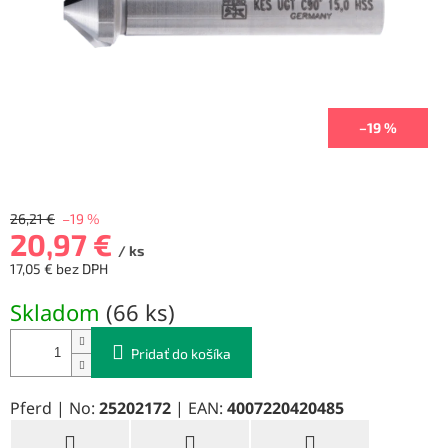
–19 %
26,21 €
–19 %
20,97 €
/ ks
17,05 € bez DPH
Jednotková
Skladom
(
66 ks
)
cena:
Pridať do košíka
Pferd | No:
25202172
| EAN:
4007220420485