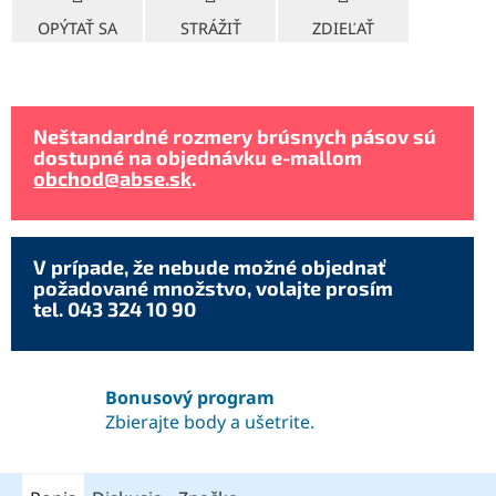
OPÝTAŤ SA
STRÁŽIŤ
ZDIEĽAŤ
Neštandardné rozmery brúsnych pásov sú
dostupné na objednávku e-mallom
obchod@abse.sk
.
V prípade, že nebude možné objednať
požadované množstvo, volajte prosím
tel. 043 324 10 90
Bonusový program
Zbierajte body a ušetrite.