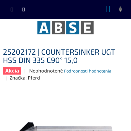
Prejsť
NÁKUP
na
KOŠÍK
obsah
25202172 | COUNTERSINKER UGT
HSS DIN 335 C90° 15,0
Akcia
Priemerné
Neohodnotené
Podrobnosti hodnotenia
hodnotenie
Značka:
Pferd
produktu
je
0,0
z
5
hviezdičiek.