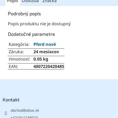
Popis
Diskusia
Značka
Podrobný popis
Popis produktu nie je dostupný
Dodatočné parametre
Kategória
:
Pferd nové
Záruka
:
24 mesiacov
Hmotnosť
:
0.05 kg
EAN
:
4007220420485
Z
á
p
ä
Kontakt
t
obchod
@
abse.sk
i
e
+421911249010