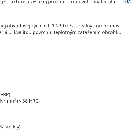
j štruktúre a vysokej pružnosti rúnového materiálu.
(1/m
anej obvodovej rýchlosti 10-20 m/s. Ideálny kompromis
riálu, kvalitou povrchu, teplotným zaťažením obrobku
CFRP)
 N/mm² (< 38 HRC)
Hastelloy)