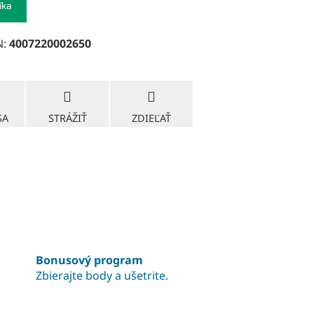
íka
N:
4007220002650
SA
STRÁŽIŤ
ZDIEĽAŤ
Bonusový program
Zbierajte body a ušetrite.