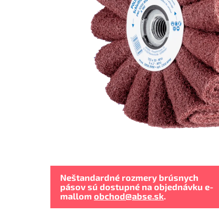
Neštandardné rozmery brúsnych
pásov sú dostupné na objednávku e-
mallom
obchod@abse.sk
.