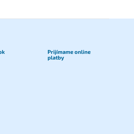
ok
Prijímame online
platby