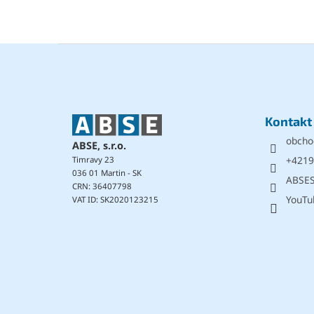
Z
á
p
ä
t
Kontakt
i
obcho
e
ABSE, s.r.o.
+4219
Timravy 23
036 01 Martin - SK
ABSE
CRN: 36407798
YouTu
VAT ID: SK2020123215