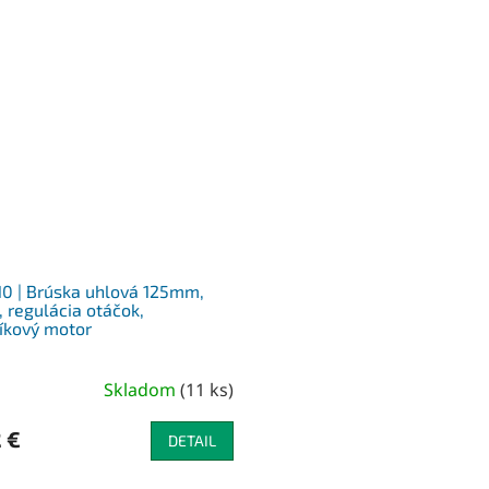
0 | Brúska uhlová 125mm,
 regulácia otáčok,
íkový motor
Skladom
(
11 ks
)
 €
DETAIL