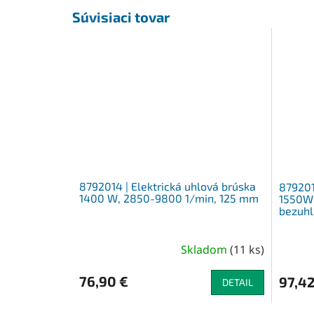
Súvisiaci tovar
8792014 | Elektrická uhlová brúska
879201
1400 W, 2850-9800 1/min, 125 mm
1550W,
bezuhl
Skladom
(
11 ks
)
76,90 €
97,42
DETAIL