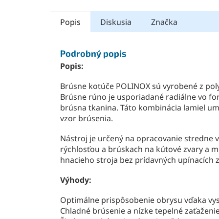
Popis
Diskusia
Značka
Podrobný popis
Popis:
Brúsne kotúče POLINOX sú vyrobené z pol
Brúsne rúno je usporiadané radiálne vo fo
brúsna tkanina. Táto kombinácia lamiel um
vzor brúsenia.
Nástroj je určený na opracovanie stredne 
rýchlosťou a brúskach na kútové zvary a
hnacieho stroja bez prídavných upínacích z
Výhody:
Optimálne prispôsobenie obrysu vďaka vysok
Chladné brúsenie a nízke tepelné zaťaženi