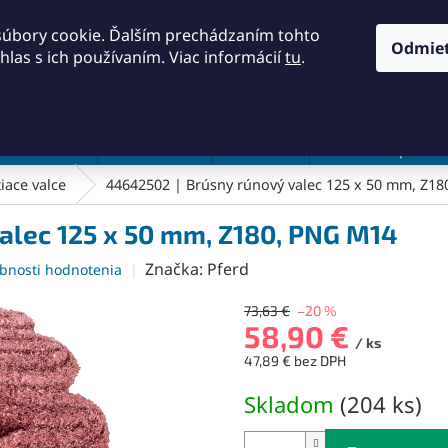
KONTAKTY
OBCHODNÉ PODMIENKY
PODMIENKY OCH
súbory cookie. Ďalším prechádzaním tohto
Odmie
hlas s ich používaním. Viac informácií
tu
.
HĽADAŤ
a a náradie
Frézovanie
Meradlá
Rezanie a pílenie
iace valce
44642502 | Brúsny rúnový valec 125 x 50 mm, Z1
alec 125 x 50 mm, Z180, PNG M14
Značka:
Pferd
bnosti hodnotenia
73,63 €
–20 %
58,90 €
/ ks
47,89 € bez DPH
Jednotková
Skladom
(
204 ks
)
cena: