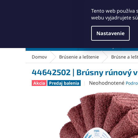
Prejsť
+421911249010
obchod@abse.sk
na
Tento web používa 
obsah
webu vyjadrujete sú
Nastavenie
Brúsenie a leštenie
Čistenie a kefy
Dielň
Domov
Brúsenie a leštenie
Brúsne a lešt
44642502 | Brúsny rúnový v
Priemerné
Neohodnotené
Akcia
Predaj balenia
Podro
hodnotenie
produktu
je
0,0
z
5
hviezdičiek.