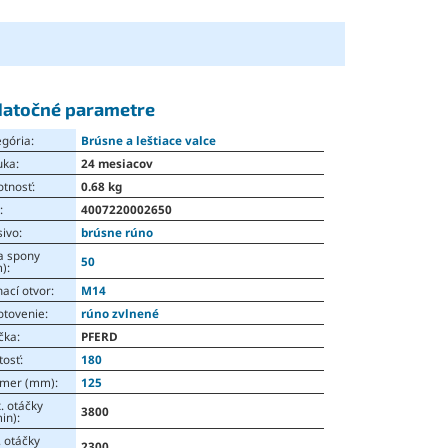
atočné parametre
egória
:
Brúsne a leštiace valce
uka
:
24 mesiacov
tnosť
:
0.68 kg
N
:
4007220002650
sivo
:
brúsne rúno
a spony
50
)
:
ací otvor
:
M14
otovenie
:
rúno zvlnené
čka
:
PFERD
tosť
:
180
emer (mm)
:
125
. otáčky
3800
in)
:
 otáčky
2300