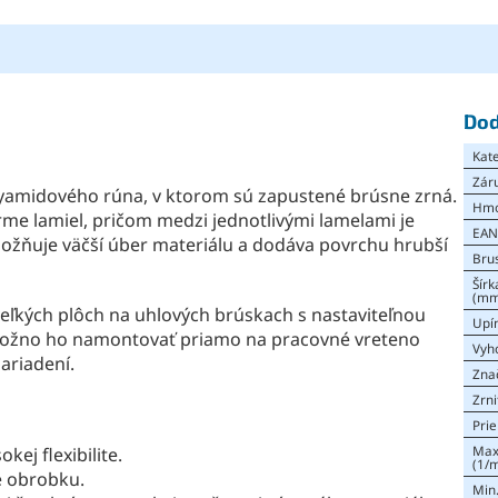
Dod
Kat
Zár
yamidového rúna, v ktorom sú zapustené brúsne zrná.
Hmo
rme lamiel, pričom medzi jednotlivými lamelami je
EA
ožňuje väčší úber materiálu a dodáva povrchu hrubší
Bru
Šírk
(mm
veľkých plôch na uhlových brúskach s nastaviteľnou
Upín
 možno ho namontovať priamo na pracovné vreteno
Vyh
ariadení.
Zna
Zrni
Pri
Max
ej flexibilite.
(1/m
e obrobku.
Min.