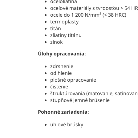
oceloliatina
oceľové materiály s tvrdosťou > 54 H
ocele do 1 200 N/mm² (< 38 HRC)
termoplasty
titán
zliatiny titánu
zinok
Úlohy opracovania:
zdrsnenie
odihlenie
plošné opracovanie
čistenie
štruktúrovania (matovanie, satinovan
stupňové jemné brúsenie
Pohonné zariadenia:
uhlové brúsky