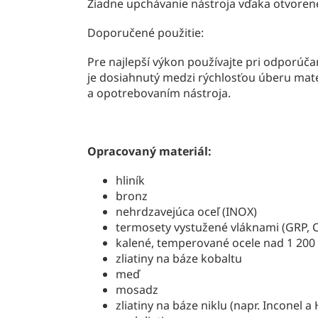
Žiadne upchávanie nástroja vďaka otvorene
Doporučené použitie:
Pre najlepší výkon používajte pri odporúč
je dosiahnutý medzi rýchlosťou úberu mate
a opotrebovaním nástroja.
Opracovaný materiál:
hliník
bronz
nehrdzavejúca oceľ (INOX)
termosety vystužené vláknami (GRP, 
kalené, temperované ocele nad 1 200
zliatiny na báze kobaltu
meď
mosadz
zliatiny na báze niklu (napr. Inconel a 