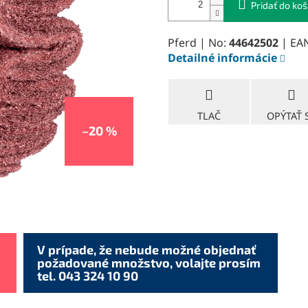
Pridať do koš
Pferd | No:
44642502
| EA
Detailné informácie
TLAČ
OPÝTAŤ 
–20 %
V prípade, že nebude možné objednať
požadované množstvo, volajte prosím
tel. 043 324 10 90