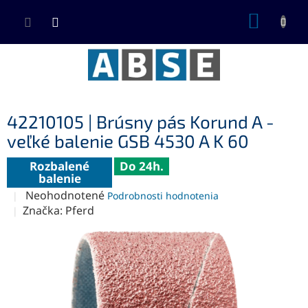
Prejsť
NÁKUP
na
KOŠÍK
obsah
42210105 | Brúsny pás Korund A -
veľké balenie GSB 4530 A K 60
Rozbalené
Do 24h.
balenie
Priemerné
Neohodnotené
Podrobnosti hodnotenia
hodnotenie
Značka:
Pferd
produktu
je
0,0
z
5
hviezdičiek.