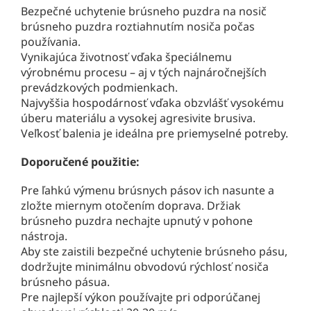
Bezpečné uchytenie brúsneho puzdra na nosič
brúsneho puzdra roztiahnutím nosiča počas
používania.
Vynikajúca životnosť vďaka špeciálnemu
výrobnému procesu – aj v tých najnáročnejších
prevádzkových podmienkach.
Najvyššia hospodárnosť vďaka obzvlášť vysokému
úberu materiálu a vysokej agresivite brusiva.
Veľkosť balenia je ideálna pre priemyselné potreby.
Doporučené použitie:
Pre ľahkú výmenu brúsnych pásov ich nasunte a
zložte miernym otočením doprava. Držiak
brúsneho puzdra nechajte upnutý v pohone
nástroja.
Aby ste zaistili bezpečné uchytenie brúsneho pásu,
dodržujte minimálnu obvodovú rýchlosť nosiča
brúsneho pásua.
Pre najlepší výkon používajte pri odporúčanej