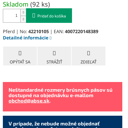
Skladom
(
92 ks
)
cena:
Pridať do košíka
Pferd | No:
42210105
| EAN:
4007220148389
Detailné informácie
OPÝTAŤ SA
STRÁŽIŤ
ZDIEĽAŤ
Neštandardné rozmery brúsnych pásov sú
dostupné na objednávku e-mallom
obchod@abse.sk
.
V prípade, že nebude možné objednať