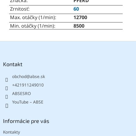
Značka
:
PFERD
Zrnitosť
:
60
Max. otáčky (1/min)
:
12700
Min. otáčky (1/min)
:
8500
Z
á
p
ä
Kontakt
t
obchod
@
abse.sk
i
e
+421911249010
ABSESRO
YouTube – ABSE
Informácie pre vás
Kontakty