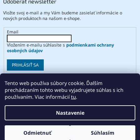
Odoberať newsletter
Vložte svoj e-mail a my Vám budeme zasielať informácie o
nových produktoch na našom e-shope.
Email
Vložením e-mailu súhlasíte s
podmienkami ochrany
osobných údajov
PRIHLÁSIŤ SA
Tento web používa súbory cookie. Ďalším
prechádzaním tohto webu vyjadrujete súhlas s ich
Vytvoril Shoptet
používaním. Viac informácií
tu
.
Copyright 2026
ABSE
. Všetky práva vyhradené.
Upraviť
Nastavenie
nastavenie cookies
Odmietnuť
Súhlasím