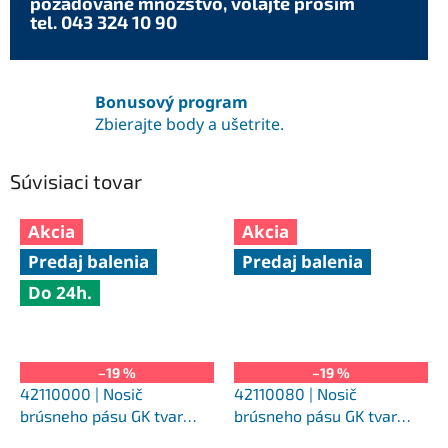
požadované množstvo, volajte prosím
tel. 043 324 10 90
Bonusový program
Zbierajte body a ušetrite.
Súvisiaci tovar
Akcia
Akcia
Predaj balenia
Predaj balenia
Do 24h.
–19 %
–19 %
42110000 | Nosič
42110080 | Nosič
brúsneho pásu GK tvar
brúsneho pásu GK tvar
valcový 4530/6
valcový 4530/6 H