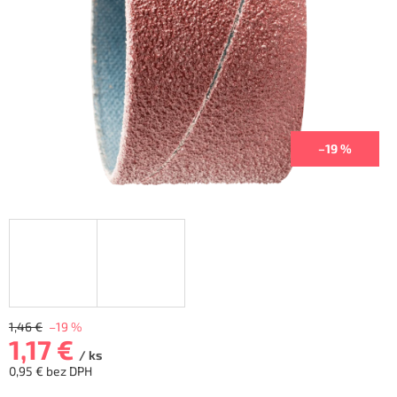
–19 %
1,46 €
–19 %
1,17 €
/ ks
0,95 € bez DPH
Jednotková