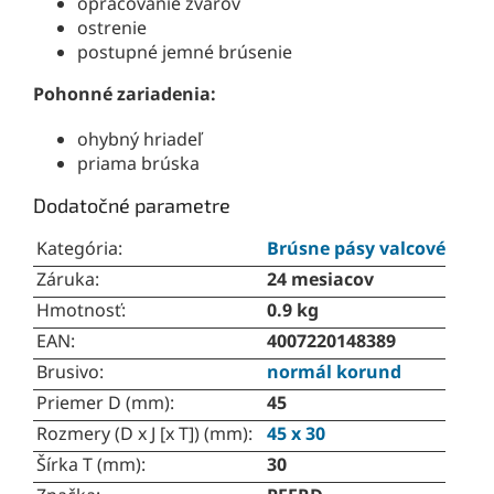
opracovanie zvarov
ostrenie
postupné jemné brúsenie
Pohonné zariadenia:
ohybný hriadeľ
priama brúska
Dodatočné parametre
Kategória
:
Brúsne pásy valcové
Záruka
:
24 mesiacov
Hmotnosť
:
0.9 kg
EAN
:
4007220148389
Brusivo
:
normál korund
Priemer D (mm)
:
45
Rozmery (D x J [x T]) (mm)
:
45 x 30
Šírka T (mm)
:
30