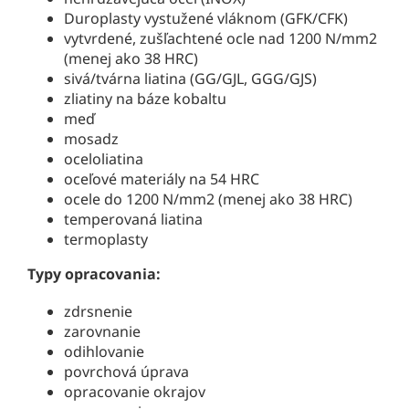
Duroplasty vystužené vláknom (GFK/CFK)
vytvrdené, zušľachtené ocle nad 1200 N/mm2
(menej ako 38 HRC)
sivá/tvárna liatina (GG/GJL, GGG/GJS)
zliatiny na báze kobaltu
meď
mosadz
oceloliatina
oceľové materiály na 54 HRC
ocele do 1200 N/mm2 (menej ako 38 HRC)
temperovaná liatina
termoplasty
Typy opracovania:
zdrsnenie
zarovnanie
odihlovanie
povrchová úprava
opracovanie okrajov