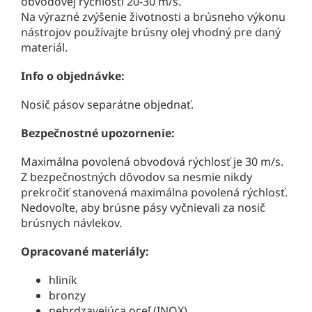
obvodovej rýchlosti 20-30 m/s.
Na výrazné zvýšenie životnosti a brúsneho výkonu
nástrojov používajte brúsny olej vhodný pre daný
materiál.
Info o objednávke:
Nosič pásov separátne objednať.
Bezpečnostné upozornenie:
Maximálna povolená obvodová rýchlosť je 30 m/s.
Z bezpečnostných dôvodov sa nesmie nikdy
prekročiť stanovená maximálna povolená rýchlosť.
Nedovoľte, aby brúsne pásy vyčnievali za nosič
brúsnych návlekov.
Opracované materiály:
hliník
bronzy
nehrdzavejúca oceľ (INOX)