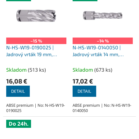
–15 %
–14 %
N-HS-W19-0190025 |
N-HS-W19-0140050 |
Jadrový vrták 19 mm,
Jadrový vrták 14 mm,
SILVER-ABSE HSS 25,
SILVER-ABSE HSS 50,
upnutie Weldon 19
upnutie Weldon 19
Skladom
(
513 ks
)
Skladom
(
673 ks
)
16,08 €
17,02 €
DETAIL
DETAIL
ABSE premium | No: N-HS-W19-
ABSE premium | No: N-HS-W19-
0190025
0140050
Do 24h.