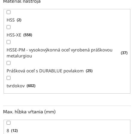
Materiál nástroja
HSS
2
HSS-XE
558
HSSE-PM - vysokovýkonná oceľ vyrobená práškovou
37
metalurgiou
Prášková oceľ s DURABLUE povlakom
25
tvrdokov
602
Max. hĺbka vŕtania (mm)
8
12