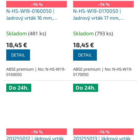
–14 %
–14 %
N-HS-W19-0160050 |
N-HS-W19-0170050 |
Jadrový vrták 16 mm,
Jadrový vrták 17 mm,
SILVER-ABSE HSS 50,
SILVER-ABSE HSS 50,
upnutie Weldon 19
upnutie Weldon 19
Skladom
(
481 ks
)
Skladom
(
793 ks
)
18,45 €
18,45 €
DETAIL
DETAIL
ABSE premium | No: N-HS-W19-
ABSE premium | No: N-HS-W19-
0160050
0170050
Do 24h.
Do 24h.
–14 %
–14 %
201255012 | Jádrový vrták
201255013 | Jádrový vrták