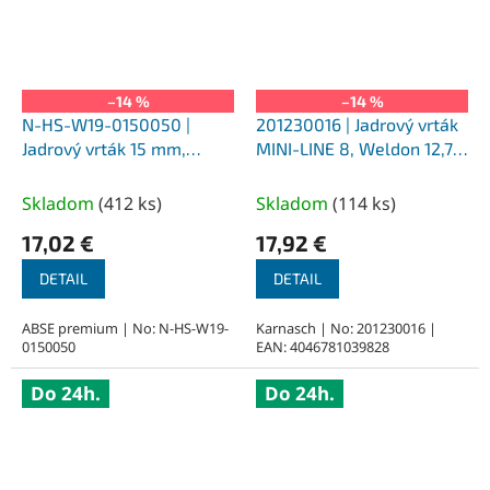
–14 %
–14 %
N-HS-W19-0150050 |
201230016 | Jadrový vrták
Jadrový vrták 15 mm,
MINI-LINE 8, Weldon 12,7,
SILVER-ABSE HSS 50,
priemer 16 mm
upnutie Weldon 19
Skladom
(
412 ks
)
Skladom
(
114 ks
)
17,02 €
17,92 €
DETAIL
DETAIL
ABSE premium | No: N-HS-W19-
Karnasch | No: 201230016 |
0150050
EAN: 4046781039828
Do 24h.
Do 24h.