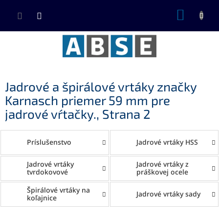
Prejsť
NÁKUP
na
KOŠÍK
obsah
Jadrové a špirálové vrtáky značky
Karnasch priemer 59 mm pre
jadrové vŕtačky.
, Strana 2
Príslušenstvo
Jadrové vrtáky HSS
Jadrové vrtáky
Jadrové vrtáky z
tvrdokovové
práškovej ocele
Špirálové vrtáky na
Jadrové vrtáky sady
koľajnice