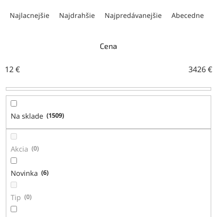
R
a
Najlacnejšie
Najdrahšie
Najpredávanejšie
Abecedne
d
e
n
Cena
i
e
12
€
3426
€
p
r
o
d
Na sklade
1509
u
k
t
Akcia
0
o
v
Novinka
6
Tip
0