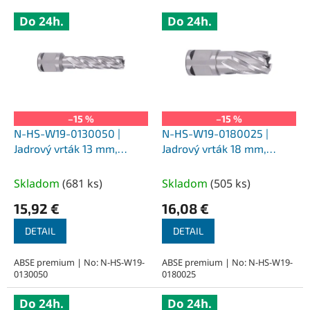
V
Do 24h.
Do 24h.
ý
p
i
s
p
r
o
–15 %
–15 %
d
N-HS-W19-0130050 |
N-HS-W19-0180025 |
u
Jadrový vrták 13 mm,
Jadrový vrták 18 mm,
k
SILVER-ABSE HSS 50,
SILVER-ABSE HSS 25,
t
upnutie Weldon 19
upnutie Weldon 19
Skladom
(
681 ks
)
Skladom
(
505 ks
)
o
15,92 €
16,08 €
v
DETAIL
DETAIL
ABSE premium | No: N-HS-W19-
ABSE premium | No: N-HS-W19-
0130050
0180025
Do 24h.
Do 24h.