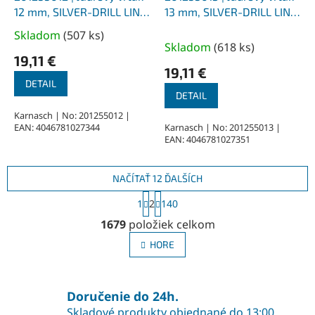
12 mm, SILVER-DRILL LINE
13 mm, SILVER-DRILL LINE
25 upnutie WELDON 19
25 upnutí WELDON 19
Skladom
(
507 ks
)
Priemerné
Skladom
(
618 ks
)
hodnotenie
19,11 €
produktu
19,11 €
je
DETAIL
DETAIL
5,0
z
Karnasch | No: 201255012 |
EAN: 4046781027344
Karnasch | No: 201255013 |
5
EAN: 4046781027351
hviezdičiek.
NAČÍTAŤ 12 ĎALŠÍCH
S
1
2
140
t
O
r
1679
položiek celkom
v
á
l
n
HORE
á
k
o
d
v
a
a
Doručenie do 24h.
c
n
i
Skladové produkty objednané do 13:00