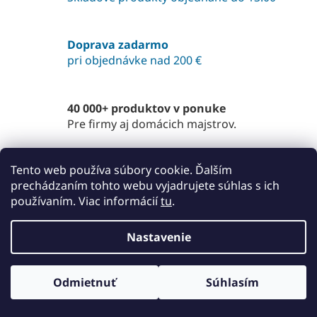
i
e
e
p
r
Doprava zadarmo
v
pri objednávke nad 200 €
k
y
v
ý
40 000+ produktov v ponuke
p
Pre firmy aj domácich majstrov.
i
s
u
Z
Tento web používa súbory cookie. Ďalším
á
prechádzaním tohto webu vyjadrujete súhlas s ich
p
používaním. Viac informácií
tu
.
ä
Kontakt
t
Nastavenie
obchod
@
abse.sk
i
e
+421911249010
ABSESRO
Odmietnuť
Súhlasím
YouTube – ABSE