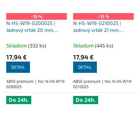
–15 %
–15 %
N-HS-W19-0200025 |
N-HS-W19-0210025 |
Jadrový vrták 20 mm,
Jadrový vrták 21 mm,
SILVER-ABSE HSS 25,
SILVER-ABSE HSS 25,
upnutie Weldon 19
upnutie Weldon 19
Skladom
(
332 ks
)
Skladom
(
445 ks
)
17,94 €
17,94 €
DETAIL
DETAIL
ABSE premium | No: N-HS-W19-
ABSE premium | No: N-HS-W19-
0200025
0210025
Do 24h.
Do 24h.