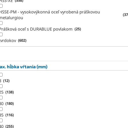
HSS-XE
558
HSSE-PM - vysokovýkonná oceľ vyrobená práškovou
37
metalurgiou
Prášková oceľ s DURABLUE povlakom
25
tvrdokov
602
x. hĺbka vŕtania (mm)
8
12
25
138
30
180
35
116
40
255