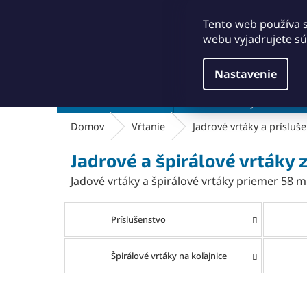
Prejsť
+421911249010
obchod@abse.sk
na
Tento web používa 
obsah
webu vyjadrujete sú
Nastavenie
Brúsenie a leštenie
Čistenie a kefy
Dielň
Domov
Vŕtanie
Jadrové vrtáky a prísluš
Jadrové a špirálové vrtáky
Jadové vrtáky a špirálové vrtáky priemer 58
Príslušenstvo
Špirálové vrtáky na koľajnice
R