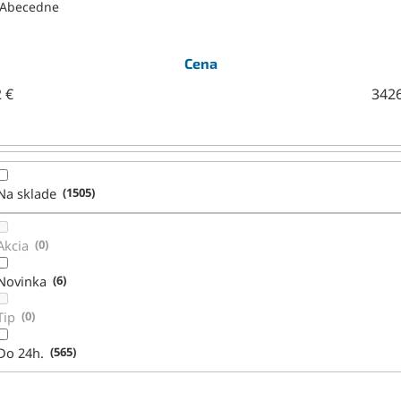
Abecedne
Cena
2
€
342
Na sklade
1505
Akcia
0
Novinka
6
Tip
0
Do 24h.
565