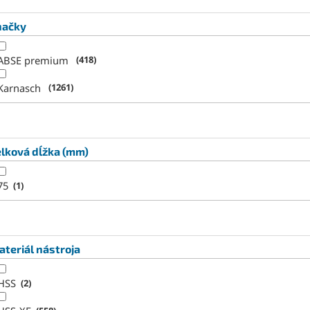
načky
ABSE premium
418
Karnasch
1261
lková dĺžka (mm)
75
1
teriál nástroja
HSS
2