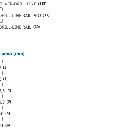
SILVER-DRILL LINE
113
DRILL-LINE RAIL PRO
37
DRILL-LINE RAIL
20
riemer (mm)
6
2
8
4
9,5
1
9,8
2
10
4
11
4