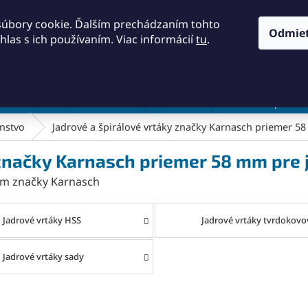
KONTAKTY
OBCHODNÉ PODMIENKY
PODMIENKY OCH
súbory cookie. Ďalším prechádzaním tohto
Odmie
hlas s ich používaním. Viac informácií
tu
.
HĽADAŤ
a a náradie
Frézovanie
Meradlá
Rezanie a pílenie
enstvo
Jadrové a špirálové vrtáky značky Karnasch priemer 58
 značky Karnasch priemer 58 mm pre 
 mm značky Karnasch
Jadrové vrtáky HSS
Jadrové vrtáky tvrdokovo
Jadrové vrtáky sady