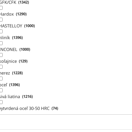
GFK/CFK
1342
Hardox
1290
HASTELLOY
1000
hliník
1396
INCONEL
1000
koľajnice
129
nerez
1228
oceľ
1396
sivá liatina
1216
vytvrdená oceľ 30-50 HRC
74