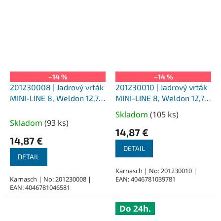
–14 %
–14 %
201230008 | Jadrový vrták
201230010 | Jadrový vrták
MINI-LINE 8, Weldon 12,7,
MINI-LINE 8, Weldon 12,7,
priemer 8 mm
priemer 10 mm
Skladom
(
105 ks
)
Priemerné
Skladom
(
93 ks
)
hodnotenie
14,87 €
produktu
14,87 €
je
DETAIL
DETAIL
5,0
z
Karnasch | No: 201230010 |
Karnasch | No: 201230008 |
EAN: 4046781039781
5
EAN: 4046781046581
hviezdičiek.
Do 24h.