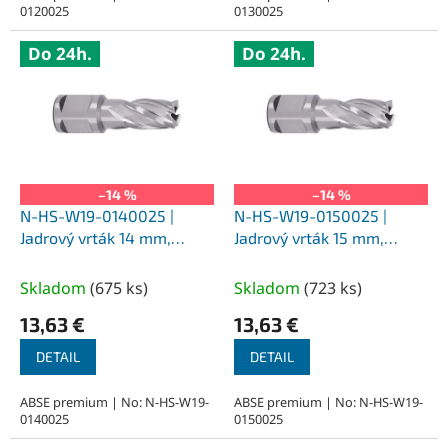
0120025
0130025
Do 24h.
Do 24h.
–14 %
–14 %
N-HS-W19-0140025 |
N-HS-W19-0150025 |
Jadrový vrták 14 mm,
Jadrový vrták 15 mm,
SILVER-ABSE HSS 25,
SILVER-ABSE HSS 25,
upnutie Weldon 19
upnutie Weldon 19
Skladom
(
675 ks
)
Skladom
(
723 ks
)
13,63 €
13,63 €
DETAIL
DETAIL
ABSE premium | No: N-HS-W19-
ABSE premium | No: N-HS-W19-
0140025
0150025