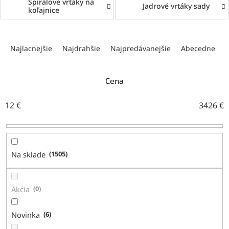
Špirálové vrtáky na
Jadrové vrtáky sady
koľajnice
R
a
Najlacnejšie
Najdrahšie
Najpredávanejšie
Abecedne
d
e
n
Cena
i
e
12
€
3426
€
p
r
o
d
Na sklade
1505
u
k
t
Akcia
0
o
v
Novinka
6