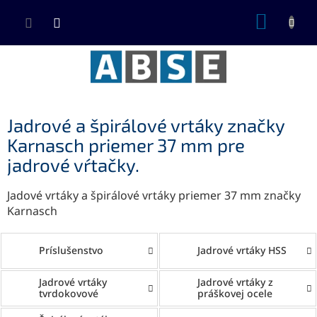
Prejsť
NÁKUP
na
KOŠÍK
obsah
Jadrové a špirálové vrtáky značky
Karnasch priemer 37 mm pre
jadrové vŕtačky.
Jadové vrtáky a špirálové vrtáky priemer 37 mm značky
Karnasch
Príslušenstvo
Jadrové vrtáky HSS
Jadrové vrtáky
Jadrové vrtáky z
tvrdokovové
práškovej ocele