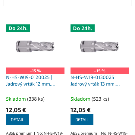
V
Do 24h.
Do 24h.
ý
p
i
s
p
r
o
–15 %
–15 %
d
N-HS-W19-0120025 |
N-HS-W19-0130025 |
u
Jadrový vrták 12 mm,
Jadrový vrták 13 mm,
k
SILVER-ABSE HSS 25,
SILVER-ABSE HSS 25,
t
upnutie Weldon 19
upnutie Weldon 19
Skladom
(
338 ks
)
Skladom
(
523 ks
)
o
12,05 €
12,05 €
v
DETAIL
DETAIL
ABSE premium | No: N-HS-W19-
ABSE premium | No: N-HS-W19-