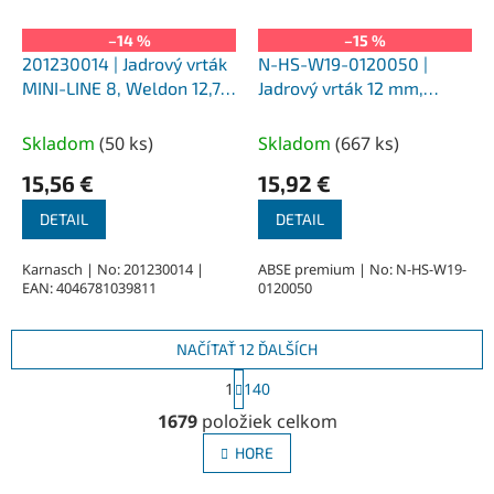
–14 %
–15 %
201230014 | Jadrový vrták
N-HS-W19-0120050 |
MINI-LINE 8, Weldon 12,7,
Jadrový vrták 12 mm,
priemer 14 mm
SILVER-ABSE HSS 50,
upnutie Weldon 19
Skladom
(
50 ks
)
Skladom
(
667 ks
)
15,56 €
15,92 €
DETAIL
DETAIL
Karnasch | No: 201230014 |
ABSE premium | No: N-HS-W19-
EAN: 4046781039811
0120050
NAČÍTAŤ 12 ĎALŠÍCH
S
1
140
t
O
r
1679
položiek celkom
v
á
l
n
HORE
á
k
o
d