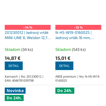
–14 %
–15 %
201230012 | Jadrový vrták
N-HS-W19-0160025 |
MINI-LINE 8, Weldon 12,7,
Jadrový vrták 16 mm,
priemer 12 mm
SILVER-ABSE HSS 25,
upnutie Weldon 19
Skladom
(
34 ks
)
Skladom
(
543 ks
)
14,87 €
15,01 €
DETAIL
DETAIL
Karnasch | No: 201230012 |
ABSE premium | No: N-HS-W19-
EAN: 4046781039798
0160025
Novinka
Do 24h.
Do 24h.