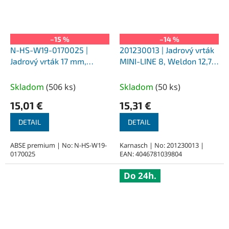
–15 %
–14 %
N-HS-W19-0170025 |
201230013 | Jadrový vrták
Jadrový vrták 17 mm,
MINI-LINE 8, Weldon 12,7,
SILVER-ABSE HSS 25,
priemer 13 mm
upnutie Weldon 19
Skladom
(
506 ks
)
Skladom
(
50 ks
)
15,01 €
15,31 €
DETAIL
DETAIL
ABSE premium | No: N-HS-W19-
Karnasch | No: 201230013 |
0170025
EAN: 4046781039804
Do 24h.