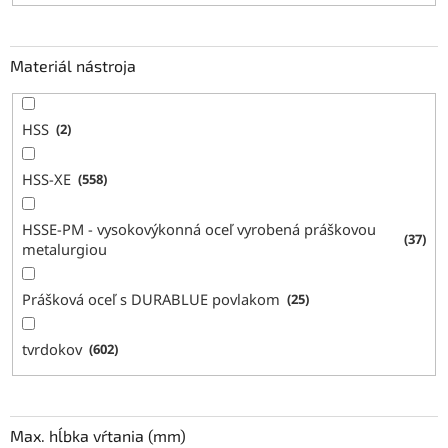
Materiál nástroja
HSS
2
HSS-XE
558
HSSE-PM - vysokovýkonná oceľ vyrobená práškovou
37
metalurgiou
Prášková oceľ s DURABLUE povlakom
25
tvrdokov
602
Max. hĺbka vŕtania (mm)