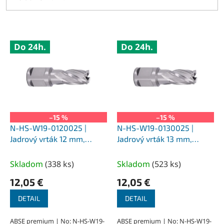
V
Do 24h.
Do 24h.
ý
p
i
s
p
r
o
–15 %
–15 %
d
N-HS-W19-0120025 |
N-HS-W19-0130025 |
u
Jadrový vrták 12 mm,
Jadrový vrták 13 mm,
k
SILVER-ABSE HSS 25,
SILVER-ABSE HSS 25,
t
upnutie Weldon 19
upnutie Weldon 19
Skladom
(
338 ks
)
Skladom
(
523 ks
)
o
12,05 €
12,05 €
v
DETAIL
DETAIL
ABSE premium | No: N-HS-W19-
ABSE premium | No: N-HS-W19-