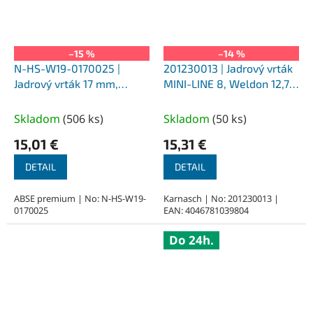
–15 %
–14 %
N-HS-W19-0170025 |
201230013 | Jadrový vrták
Jadrový vrták 17 mm,
MINI-LINE 8, Weldon 12,7,
SILVER-ABSE HSS 25,
priemer 13 mm
upnutie Weldon 19
Skladom
(
506 ks
)
Skladom
(
50 ks
)
15,01 €
15,31 €
DETAIL
DETAIL
ABSE premium | No: N-HS-W19-
Karnasch | No: 201230013 |
0170025
EAN: 4046781039804
Do 24h.