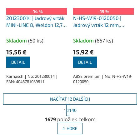
–14 %
–15 %
201230014 | Jadrový vrták
N-HS-W19-0120050 |
MINI-LINE 8, Weldon 12,7,
Jadrový vrták 12 mm,
priemer 14 mm
SILVER-ABSE HSS 50,
upnutie Weldon 19
Skladom
(
50 ks
)
Skladom
(
667 ks
)
15,56 €
15,92 €
DETAIL
DETAIL
Karnasch | No: 201230014 |
ABSE premium | No: N-HS-W19-
EAN: 4046781039811
0120050
NAČÍTAŤ 12 ĎALŠÍCH
S
1
140
t
O
r
1679
položiek celkom
v
á
l
n
HORE
á
k
o
d