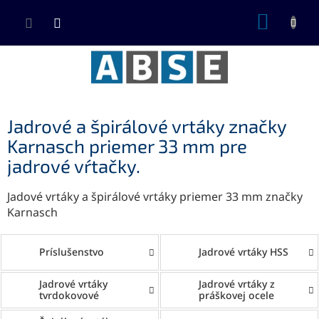
Prejsť
NÁKUP
na
KOŠÍK
obsah
Jadrové a špirálové vrtáky značky
Karnasch priemer 33 mm pre
jadrové vŕtačky.
Jadové vrtáky a špirálové vrtáky priemer 33 mm značky
Karnasch
Príslušenstvo
Jadrové vrtáky HSS
Jadrové vrtáky
Jadrové vrtáky z
tvrdokovové
práškovej ocele