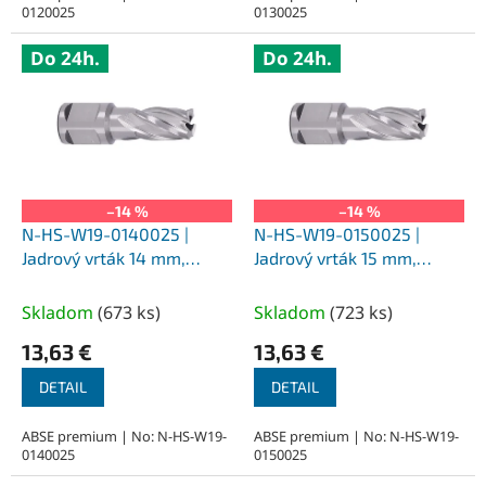
0120025
0130025
Do 24h.
Do 24h.
–14 %
–14 %
N-HS-W19-0140025 |
N-HS-W19-0150025 |
Jadrový vrták 14 mm,
Jadrový vrták 15 mm,
SILVER-ABSE HSS 25,
SILVER-ABSE HSS 25,
upnutie Weldon 19
upnutie Weldon 19
Skladom
(
673 ks
)
Skladom
(
723 ks
)
13,63 €
13,63 €
DETAIL
DETAIL
ABSE premium | No: N-HS-W19-
ABSE premium | No: N-HS-W19-
0140025
0150025