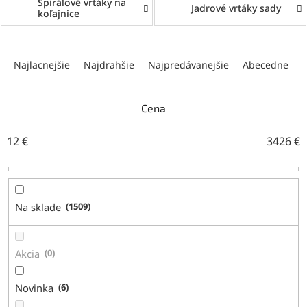
Špirálové vrtáky na
Jadrové vrtáky sady
koľajnice
R
a
Najlacnejšie
Najdrahšie
Najpredávanejšie
Abecedne
d
e
n
Cena
i
e
12
€
3426
€
p
r
o
d
Na sklade
1509
u
k
t
Akcia
0
o
v
Novinka
6