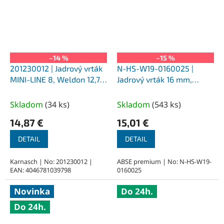
–14 %
–15 %
201230012 | Jadrový vrták
N-HS-W19-0160025 |
MINI-LINE 8, Weldon 12,7,
Jadrový vrták 16 mm,
priemer 12 mm
SILVER-ABSE HSS 25,
upnutie Weldon 19
Skladom
(
34 ks
)
Skladom
(
543 ks
)
14,87 €
15,01 €
DETAIL
DETAIL
Karnasch | No: 201230012 |
ABSE premium | No: N-HS-W19-
EAN: 4046781039798
0160025
Novinka
Do 24h.
Do 24h.