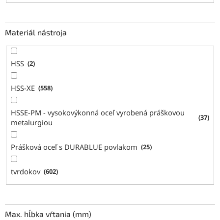
Materiál nástroja
HSS
2
HSS-XE
558
HSSE-PM - vysokovýkonná oceľ vyrobená práškovou
37
metalurgiou
Prášková oceľ s DURABLUE povlakom
25
tvrdokov
602
Max. hĺbka vŕtania (mm)