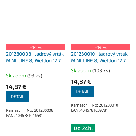
–14 %
–14 %
201230008 | Jadrový vrták
201230010 | Jadrový vrták
MINI-LINE 8, Weldon 12,7,
MINI-LINE 8, Weldon 12,7,
priemer 8 mm
priemer 10 mm
Skladom
(
103 ks
)
Priemerné
Skladom
(
93 ks
)
hodnotenie
14,87 €
produktu
14,87 €
je
DETAIL
DETAIL
5,0
z
Karnasch | No: 201230010 |
Karnasch | No: 201230008 |
EAN: 4046781039781
5
EAN: 4046781046581
hviezdičiek.
Do 24h.