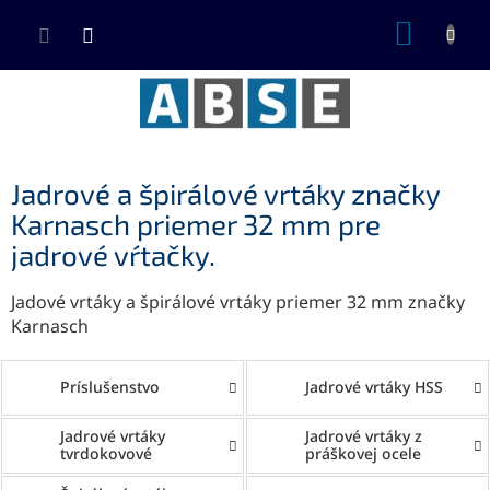
Prejsť
NÁKUP
na
KOŠÍK
obsah
Jadrové a špirálové vrtáky značky
Karnasch priemer 32 mm pre
jadrové vŕtačky.
Jadové vrtáky a špirálové vrtáky priemer 32 mm značky
Karnasch
Príslušenstvo
Jadrové vrtáky HSS
Jadrové vrtáky
Jadrové vrtáky z
tvrdokovové
práškovej ocele