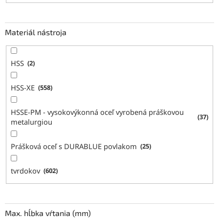
Materiál nástroja
HSS
2
HSS-XE
558
HSSE-PM - vysokovýkonná oceľ vyrobená práškovou
37
metalurgiou
Prášková oceľ s DURABLUE povlakom
25
tvrdokov
602
Max. hĺbka vŕtania (mm)