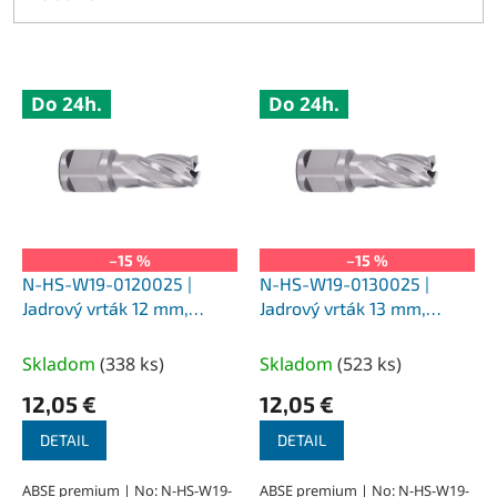
V
Do 24h.
Do 24h.
ý
p
i
s
p
r
o
–15 %
–15 %
d
N-HS-W19-0120025 |
N-HS-W19-0130025 |
u
Jadrový vrták 12 mm,
Jadrový vrták 13 mm,
k
SILVER-ABSE HSS 25,
SILVER-ABSE HSS 25,
t
upnutie Weldon 19
upnutie Weldon 19
Skladom
(
338 ks
)
Skladom
(
523 ks
)
o
12,05 €
12,05 €
v
DETAIL
DETAIL
ABSE premium | No: N-HS-W19-
ABSE premium | No: N-HS-W19-