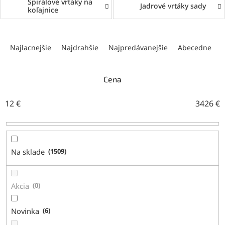
Špirálové vrtáky na
Jadrové vrtáky sady
koľajnice
R
a
Najlacnejšie
Najdrahšie
Najpredávanejšie
Abecedne
d
e
n
Cena
i
e
12
€
3426
€
p
r
o
d
Na sklade
1509
u
k
t
Akcia
0
o
v
Novinka
6