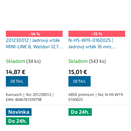
–14 %
–15 %
201230012 | Jadrový vrták
N-HS-W19-0160025 |
MINI-LINE 8, Weldon 12,7,
Jadrový vrták 16 mm,
priemer 12 mm
SILVER-ABSE HSS 25,
upnutie Weldon 19
Skladom
(
34 ks
)
Skladom
(
543 ks
)
14,87 €
15,01 €
DETAIL
DETAIL
Karnasch | No: 201230012 |
ABSE premium | No: N-HS-W19-
EAN: 4046781039798
0160025
Novinka
Do 24h.
Do 24h.