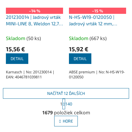
–14 %
–15 %
201230014 | Jadrový vrták
N-HS-W19-0120050 |
MINI-LINE 8, Weldon 12,7,
Jadrový vrták 12 mm,
priemer 14 mm
SILVER-ABSE HSS 50,
upnutie Weldon 19
Skladom
(
50 ks
)
Skladom
(
667 ks
)
15,56 €
15,92 €
DETAIL
DETAIL
Karnasch | No: 201230014 |
ABSE premium | No: N-HS-W19-
EAN: 4046781039811
0120050
NAČÍTAŤ 12 ĎALŠÍCH
S
1
140
t
O
r
1679
položiek celkom
v
á
l
n
HORE
á
k
o
d