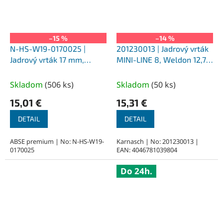
–15 %
–14 %
N-HS-W19-0170025 |
201230013 | Jadrový vrták
Jadrový vrták 17 mm,
MINI-LINE 8, Weldon 12,7,
SILVER-ABSE HSS 25,
priemer 13 mm
upnutie Weldon 19
Skladom
(
506 ks
)
Skladom
(
50 ks
)
15,01 €
15,31 €
DETAIL
DETAIL
ABSE premium | No: N-HS-W19-
Karnasch | No: 201230013 |
0170025
EAN: 4046781039804
Do 24h.