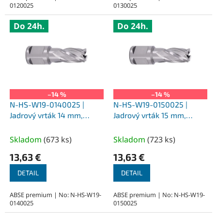
0120025
0130025
Do 24h.
Do 24h.
–14 %
–14 %
N-HS-W19-0140025 |
N-HS-W19-0150025 |
Jadrový vrták 14 mm,
Jadrový vrták 15 mm,
SILVER-ABSE HSS 25,
SILVER-ABSE HSS 25,
upnutie Weldon 19
upnutie Weldon 19
Skladom
(
673 ks
)
Skladom
(
723 ks
)
13,63 €
13,63 €
DETAIL
DETAIL
ABSE premium | No: N-HS-W19-
ABSE premium | No: N-HS-W19-
0140025
0150025