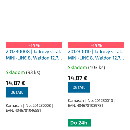
–14 %
–14 %
201230008 | Jadrový vrták
201230010 | Jadrový vrták
MINI-LINE 8, Weldon 12,7,
MINI-LINE 8, Weldon 12,7,
priemer 8 mm
priemer 10 mm
Skladom
(
103 ks
)
Priemerné
Skladom
(
93 ks
)
hodnotenie
14,87 €
produktu
14,87 €
je
DETAIL
DETAIL
5,0
z
Karnasch | No: 201230010 |
Karnasch | No: 201230008 |
EAN: 4046781039781
5
EAN: 4046781046581
hviezdičiek.
Do 24h.