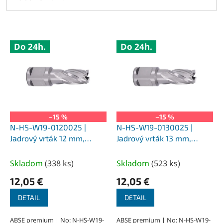
V
Do 24h.
Do 24h.
ý
p
i
s
p
r
o
–15 %
–15 %
d
N-HS-W19-0120025 |
N-HS-W19-0130025 |
u
Jadrový vrták 12 mm,
Jadrový vrták 13 mm,
k
SILVER-ABSE HSS 25,
SILVER-ABSE HSS 25,
t
upnutie Weldon 19
upnutie Weldon 19
Skladom
(
338 ks
)
Skladom
(
523 ks
)
o
12,05 €
12,05 €
v
DETAIL
DETAIL
ABSE premium | No: N-HS-W19-
ABSE premium | No: N-HS-W19-