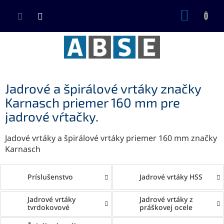
Prejsť
NÁKUP
na
KOŠÍK
obsah
Jadrové a špirálové vrtáky značky
Karnasch priemer 160 mm pre
jadrové vŕtačky.
Jadové vrtáky a špirálové vrtáky priemer 160 mm značky
Karnasch
Príslušenstvo
Jadrové vrtáky HSS
Jadrové vrtáky
Jadrové vrtáky z
tvrdokovové
práškovej ocele