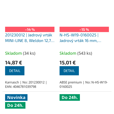
–14 %
–15 %
201230012 | Jadrový vrták
N-HS-W19-0160025 |
MINI-LINE 8, Weldon 12,7,
Jadrový vrták 16 mm,
priemer 12 mm
SILVER-ABSE HSS 25,
upnutie Weldon 19
Skladom
(
34 ks
)
Skladom
(
543 ks
)
14,87 €
15,01 €
DETAIL
DETAIL
Karnasch | No: 201230012 |
ABSE premium | No: N-HS-W19-
EAN: 4046781039798
0160025
Novinka
Do 24h.
Do 24h.