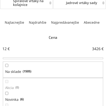
Špirálové vrtáky na
Jadrové vrtáky sady
koľajnice
R
a
Najlacnejšie
Najdrahšie
Najpredávanejšie
Abecedne
d
e
n
Cena
i
e
12
€
3426
€
p
r
o
d
Na sklade
1505
u
k
t
Akcia
0
o
v
Novinka
6