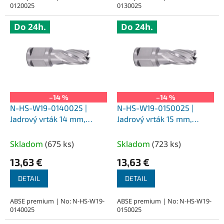
0120025
0130025
Do 24h.
Do 24h.
–14 %
–14 %
N-HS-W19-0140025 |
N-HS-W19-0150025 |
Jadrový vrták 14 mm,
Jadrový vrták 15 mm,
SILVER-ABSE HSS 25,
SILVER-ABSE HSS 25,
upnutie Weldon 19
upnutie Weldon 19
Skladom
(
675 ks
)
Skladom
(
723 ks
)
13,63 €
13,63 €
DETAIL
DETAIL
ABSE premium | No: N-HS-W19-
ABSE premium | No: N-HS-W19-
0140025
0150025