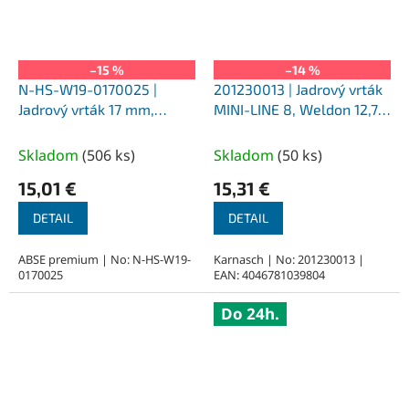
–15 %
–14 %
N-HS-W19-0170025 |
201230013 | Jadrový vrták
Jadrový vrták 17 mm,
MINI-LINE 8, Weldon 12,7,
SILVER-ABSE HSS 25,
priemer 13 mm
upnutie Weldon 19
Skladom
(
506 ks
)
Skladom
(
50 ks
)
15,01 €
15,31 €
DETAIL
DETAIL
ABSE premium | No: N-HS-W19-
Karnasch | No: 201230013 |
0170025
EAN: 4046781039804
Do 24h.