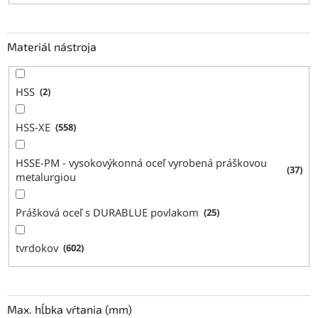
Materiál nástroja
HSS
2
HSS-XE
558
HSSE-PM - vysokovýkonná oceľ vyrobená práškovou
37
metalurgiou
Prášková oceľ s DURABLUE povlakom
25
tvrdokov
602
Max. hĺbka vŕtania (mm)