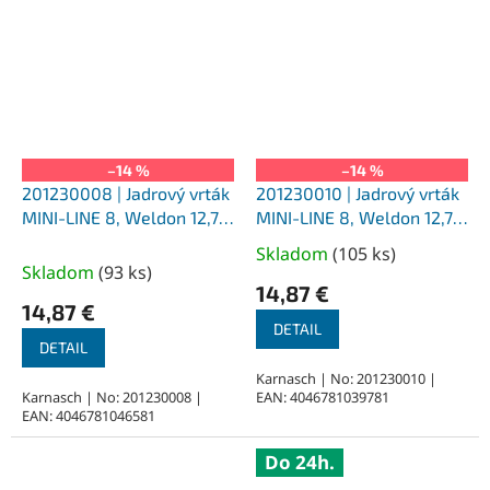
–14 %
–14 %
201230008 | Jadrový vrták
201230010 | Jadrový vrták
MINI-LINE 8, Weldon 12,7,
MINI-LINE 8, Weldon 12,7,
priemer 8 mm
priemer 10 mm
Skladom
(
105 ks
)
Priemerné
Skladom
(
93 ks
)
hodnotenie
14,87 €
produktu
14,87 €
je
DETAIL
DETAIL
5,0
z
Karnasch | No: 201230010 |
Karnasch | No: 201230008 |
EAN: 4046781039781
5
EAN: 4046781046581
hviezdičiek.
Do 24h.