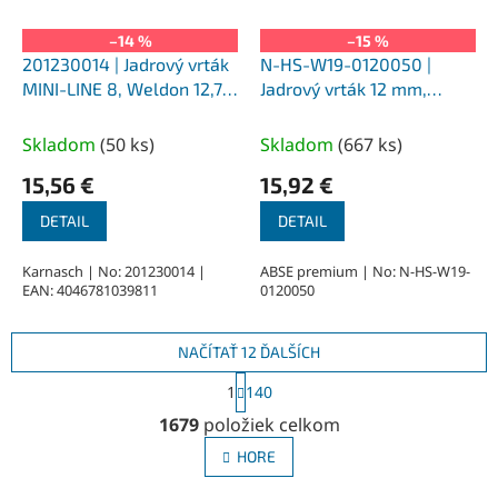
–14 %
–15 %
201230014 | Jadrový vrták
N-HS-W19-0120050 |
MINI-LINE 8, Weldon 12,7,
Jadrový vrták 12 mm,
priemer 14 mm
SILVER-ABSE HSS 50,
upnutie Weldon 19
Skladom
(
50 ks
)
Skladom
(
667 ks
)
15,56 €
15,92 €
DETAIL
DETAIL
Karnasch | No: 201230014 |
ABSE premium | No: N-HS-W19-
EAN: 4046781039811
0120050
NAČÍTAŤ 12 ĎALŠÍCH
S
1
140
t
O
r
1679
položiek celkom
v
á
l
n
HORE
á
k
o
d