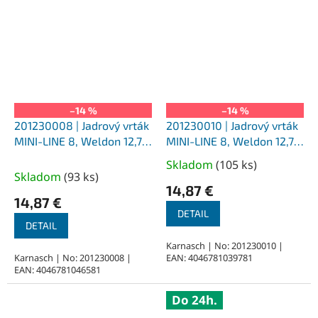
–14 %
–14 %
201230008 | Jadrový vrták
201230010 | Jadrový vrták
MINI-LINE 8, Weldon 12,7,
MINI-LINE 8, Weldon 12,7,
priemer 8 mm
priemer 10 mm
Skladom
(
105 ks
)
Priemerné
Skladom
(
93 ks
)
hodnotenie
14,87 €
produktu
14,87 €
je
DETAIL
DETAIL
5,0
z
Karnasch | No: 201230010 |
Karnasch | No: 201230008 |
EAN: 4046781039781
5
EAN: 4046781046581
hviezdičiek.
Do 24h.