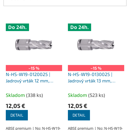
V
Do 24h.
Do 24h.
ý
p
i
s
p
r
o
–15 %
–15 %
d
N-HS-W19-0120025 |
N-HS-W19-0130025 |
u
Jadrový vrták 12 mm,
Jadrový vrták 13 mm,
k
SILVER-ABSE HSS 25,
SILVER-ABSE HSS 25,
t
upnutie Weldon 19
upnutie Weldon 19
Skladom
(
338 ks
)
Skladom
(
523 ks
)
o
12,05 €
12,05 €
v
DETAIL
DETAIL
ABSE premium | No: N-HS-W19-
ABSE premium | No: N-HS-W19-