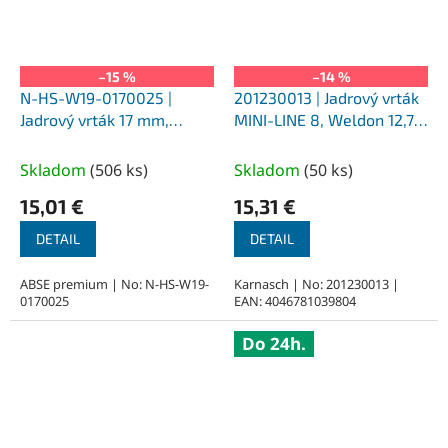
–15 %
–14 %
N-HS-W19-0170025 |
201230013 | Jadrový vrták
Jadrový vrták 17 mm,
MINI-LINE 8, Weldon 12,7,
SILVER-ABSE HSS 25,
priemer 13 mm
upnutie Weldon 19
Skladom
(
506 ks
)
Skladom
(
50 ks
)
15,01 €
15,31 €
DETAIL
DETAIL
ABSE premium | No: N-HS-W19-
Karnasch | No: 201230013 |
0170025
EAN: 4046781039804
Do 24h.