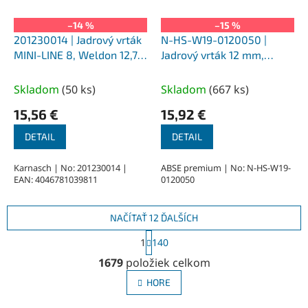
–14 %
–15 %
201230014 | Jadrový vrták
N-HS-W19-0120050 |
MINI-LINE 8, Weldon 12,7,
Jadrový vrták 12 mm,
priemer 14 mm
SILVER-ABSE HSS 50,
upnutie Weldon 19
Skladom
(
50 ks
)
Skladom
(
667 ks
)
15,56 €
15,92 €
DETAIL
DETAIL
Karnasch | No: 201230014 |
ABSE premium | No: N-HS-W19-
EAN: 4046781039811
0120050
NAČÍTAŤ 12 ĎALŠÍCH
S
1
140
t
O
r
1679
položiek celkom
v
á
l
n
HORE
á
k
o
d