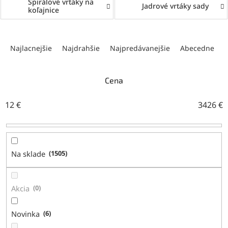
Špirálové vrtáky na
Jadrové vrtáky sady
koľajnice
R
a
Najlacnejšie
Najdrahšie
Najpredávanejšie
Abecedne
d
e
n
Cena
i
e
12
€
3426
€
p
r
o
d
Na sklade
1505
u
k
t
Akcia
0
o
v
Novinka
6