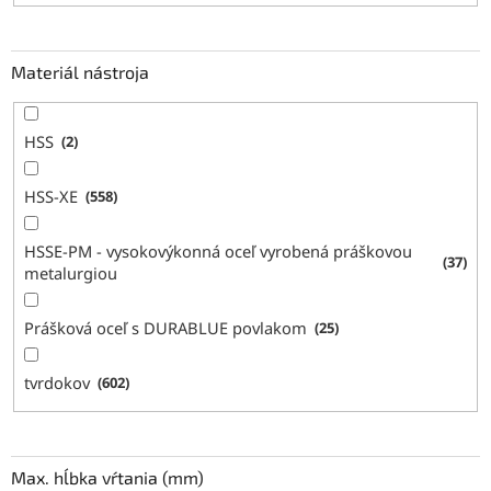
Materiál nástroja
HSS
2
HSS-XE
558
HSSE-PM - vysokovýkonná oceľ vyrobená práškovou
37
metalurgiou
Prášková oceľ s DURABLUE povlakom
25
tvrdokov
602
Max. hĺbka vŕtania (mm)