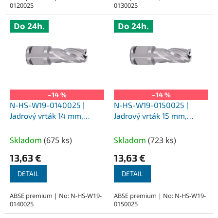
0120025
0130025
Do 24h.
Do 24h.
–14 %
–14 %
N-HS-W19-0140025 |
N-HS-W19-0150025 |
Jadrový vrták 14 mm,
Jadrový vrták 15 mm,
SILVER-ABSE HSS 25,
SILVER-ABSE HSS 25,
upnutie Weldon 19
upnutie Weldon 19
Skladom
(
675 ks
)
Skladom
(
723 ks
)
13,63 €
13,63 €
DETAIL
DETAIL
ABSE premium | No: N-HS-W19-
ABSE premium | No: N-HS-W19-
0140025
0150025