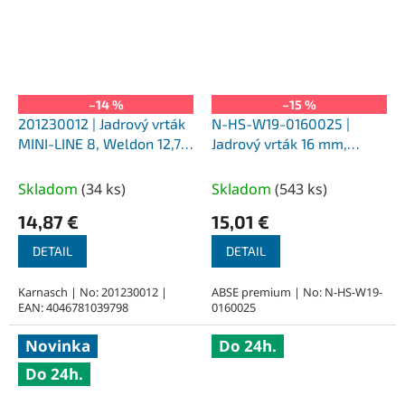
–14 %
–15 %
201230012 | Jadrový vrták
N-HS-W19-0160025 |
MINI-LINE 8, Weldon 12,7,
Jadrový vrták 16 mm,
priemer 12 mm
SILVER-ABSE HSS 25,
upnutie Weldon 19
Skladom
(
34 ks
)
Skladom
(
543 ks
)
14,87 €
15,01 €
DETAIL
DETAIL
Karnasch | No: 201230012 |
ABSE premium | No: N-HS-W19-
EAN: 4046781039798
0160025
Novinka
Do 24h.
Do 24h.