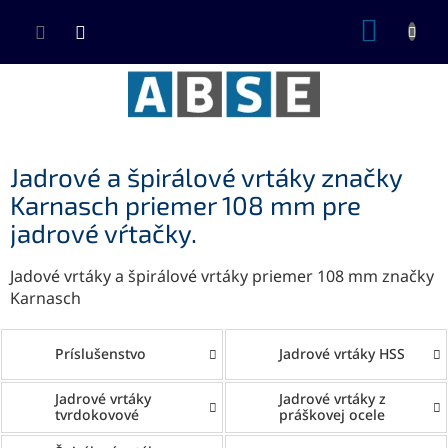
Prejsť
NÁKUP
na
KOŠÍK
obsah
Jadrové a špirálové vrtáky značky
Karnasch priemer 108 mm pre
jadrové vŕtačky.
Jadové vrtáky a špirálové vrtáky priemer 108 mm značky
Karnasch
Príslušenstvo
Jadrové vrtáky HSS
Jadrové vrtáky
Jadrové vrtáky z
tvrdokovové
práškovej ocele