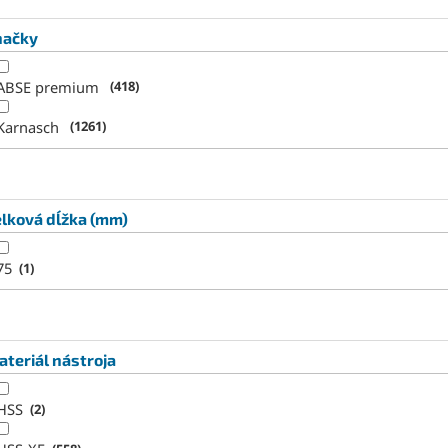
načky
ABSE premium
418
Karnasch
1261
lková dĺžka (mm)
75
1
teriál nástroja
HSS
2