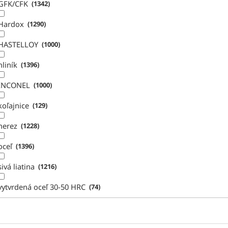
GFK/CFK
1342
Hardox
1290
HASTELLOY
1000
hliník
1396
INCONEL
1000
koľajnice
129
nerez
1228
oceľ
1396
sivá liatina
1216
vytvrdená oceľ 30-50 HRC
74