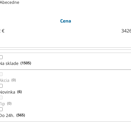
Abecedne
Cena
2
€
342
Na sklade
1505
Akcia
0
Novinka
6
Tip
0
Do 24h.
565