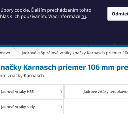
KONTAKTY
OBCHODNÉ PODMIENKY
PODMIENKY OCH
súbory cookie. Ďalším prechádzaním tohto
Odmie
hlas s ich používaním. Viac informácií
tu
.
HĽADAŤ
a a náradie
Frézovanie
Meradlá
Rezanie a pílenie
enstvo
Jadrové a špirálové vrtáky značky Karnasch priemer 10
 značky Karnasch priemer 106 mm pre
6 mm značky Karnasch
Jadrové vrtáky HSS
Jadrové vrtáky tvrdokovo
Jadrové vrtáky sady