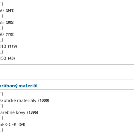
50
341
55
305
80
119
110
119
150
43
brábaný materiál
exotické materiály
1000
farebné kovy
1396
GFK-CFK
54