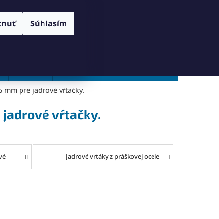
RANY OSOBNÝCH ÚDAJOV
SPÔSOB DORUČENIA A PLATBY
Prihlásenie
tnuť
Súhlasím
NÁKUPNÝ
Prázdny košík
KOŠÍK
Vŕtanie
Zahlbovanie
Závitovanie
Zľavy %
6 mm pre jadrové vŕtačky.
 jadrové vŕtačky.
vé
Jadrové vrtáky z práškovej ocele