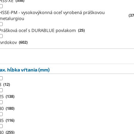
HSS-XE
558
HSSE-PM - vysokovýkonná oceľ vyrobená práškovou
37
metalurgiou
Prášková oceľ s DURABLUE povlakom
25
tvrdokov
602
x. hĺbka vŕtania (mm)
8
12
25
138
30
180
35
116
40
255