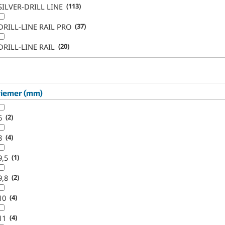
SILVER-DRILL LINE
113
DRILL-LINE RAIL PRO
37
DRILL-LINE RAIL
20
riemer (mm)
6
2
8
4
9,5
1
9,8
2
10
4
11
4