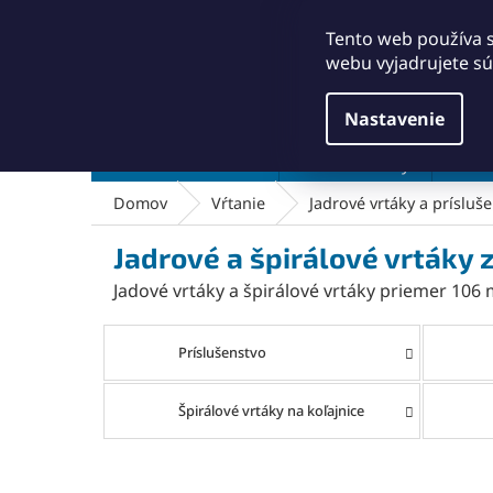
Prejsť
+421911249010
obchod@abse.sk
na
Tento web používa 
obsah
webu vyjadrujete sú
Nastavenie
Brúsenie a leštenie
Čistenie a kefy
Dielň
Domov
Vŕtanie
Jadrové vrtáky a prísluš
Jadrové a špirálové vrtáky
Jadové vrtáky a špirálové vrtáky priemer 10
Príslušenstvo
Špirálové vrtáky na koľajnice
R