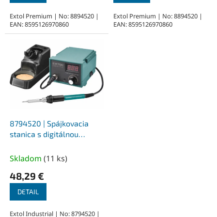
Extol Premium | No: 8894520 |
Extol Premium | No: 8894520 |
EAN: 8595126970860
EAN: 8595126970860
8794520 | Spájkovacia
stanica s digitálnou
reguláciou teploty 220-
240V / 50 Hz, 70W, 200-
Skladom
(
11 ks
)
450 °C, 1,3 kg
48,29 €
DETAIL
Extol Industrial | No: 8794520 |