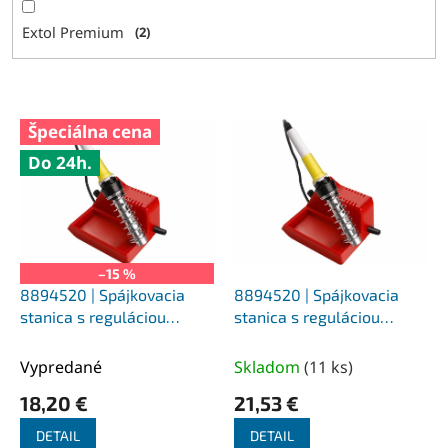
Extol Premium
2
V
Špeciálna cena
ý
Do 24h.
p
i
s
p
r
o
–15 %
d
8894520 | Spájkovacia
8894520 | Spájkovacia
u
stanica s reguláciou
stanica s reguláciou
k
teploty 220-240V / 50 Hz,
teploty 220-240V / 50 Hz,
t
40W, 200-400 °C, 0,7 kg
40W, 200-400 °C, 0,7 kg
Vypredané
Skladom
(
11 ks
)
o
18,20 €
21,53 €
v
DETAIL
DETAIL