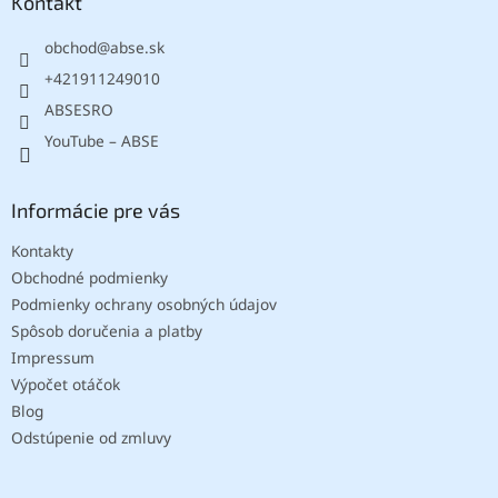
ä
Kontakt
t
obchod
@
abse.sk
i
e
+421911249010
ABSESRO
YouTube – ABSE
Informácie pre vás
Kontakty
Obchodné podmienky
Podmienky ochrany osobných údajov
Spôsob doručenia a platby
Impressum
Výpočet otáčok
Blog
Odstúpenie od zmluvy