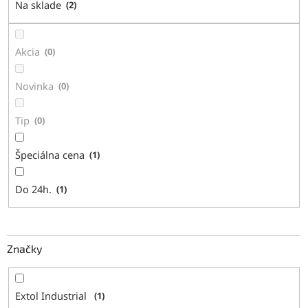
Na sklade
2
u
k
t
Akcia
0
o
v
Novinka
0
Tip
0
Špeciálna cena
1
Do 24h.
1
Značky
Extol Industrial
1