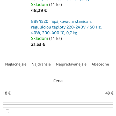
Skladom
(
11 ks
)
48,29 €
8894520 | Spájkovacia stanica s
reguláciou teploty 220-240V / 50 Hz,
40W, 200-400 °C, 0,7 kg
Skladom
(
11 ks
)
21,53 €
R
a
Najlacnejšie
Najdrahšie
Najpredávanejšie
Abecedne
d
e
n
Cena
i
e
18
€
49
€
p
r
o
d