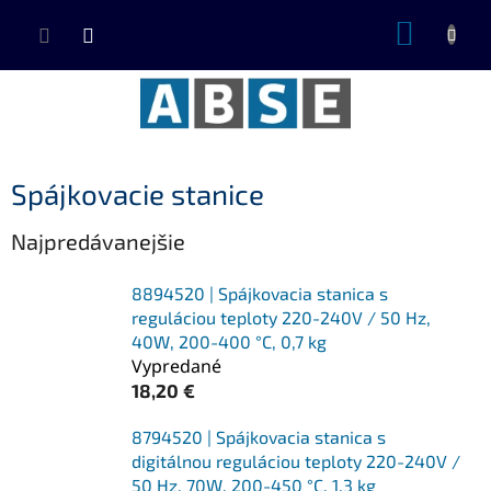
Prejsť
NÁKUP
na
KOŠÍK
obsah
Spájkovacie stanice
Najpredávanejšie
8894520 | Spájkovacia stanica s
reguláciou teploty 220-240V / 50 Hz,
40W, 200-400 °C, 0,7 kg
Vypredané
18,20 €
8794520 | Spájkovacia stanica s
digitálnou reguláciou teploty 220-240V /
50 Hz, 70W, 200-450 °C, 1,3 kg