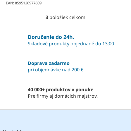
EAN: 8595126977609
3
položiek celkom
O
v
l
á
Doručenie do 24h.
d
Skladové produkty objednané do 13:00
a
c
i
Doprava zadarmo
e
pri objednávke nad 200 €
p
r
v
k
40 000+ produktov v ponuke
y
Pre firmy aj domácich majstrov.
v
ý
p
Z
i
á
s
p
u