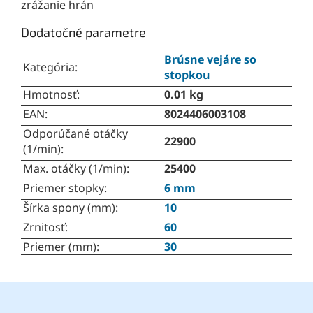
zrážanie hrán
Dodatočné parametre
Brúsne vejáre so
Kategória
:
stopkou
Hmotnosť
:
0.01 kg
EAN
:
8024406003108
Odporúčané otáčky
22900
(1/min)
:
Max. otáčky (1/min)
:
25400
Priemer stopky
:
6 mm
Šírka spony (mm)
:
10
Zrnitosť
:
60
Priemer (mm)
:
30
Z
á