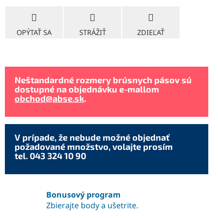
OPÝTAŤ SA
STRÁŽIŤ
ZDIEĽAŤ
Neštandardné rozmery brúsnych pásov sú
dostupné na objednávku e-mallom
obchod@abse.sk
.
V prípade, že nebude možné objednať
požadované množstvo, volajte prosím
tel. 043 324 10 90
Bonusový program
Zbierajte body a ušetrite.