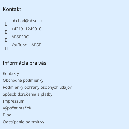
p
ä
Kontakt
t
obchod
@
abse.sk
i
e
+421911249010
ABSESRO
YouTube – ABSE
Informácie pre vás
Kontakty
Obchodné podmienky
Podmienky ochrany osobných údajov
Spôsob doručenia a platby
Impressum
Výpočet otáčok
Blog
Odstúpenie od zmluvy