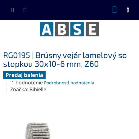
Prejsť
NÁKUP
na
KOŠÍK
obsah
RG0195 | Brúsny vejár lamelový so
stopkou 30x10-6 mm, Z60
Predaj balenia
Priemerné
1 hodnotenie
Podrobnosti hodnotenia
hodnotenie
Značka:
Bibielle
produktu
je
5,0
z
5
hviezdičiek.