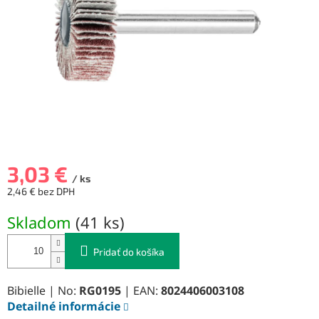
3,03 €
/ ks
2,46 € bez DPH
Jednotková
Skladom
(
41 ks
)
cena:
Pridať do košíka
Bibielle | No:
RG0195
| EAN:
8024406003108
Detailné informácie