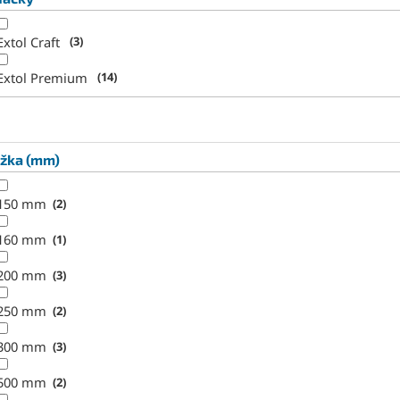
Extol Craft
3
Extol Premium
14
ĺžka (mm)
150 mm
2
160 mm
1
200 mm
3
250 mm
2
300 mm
3
500 mm
2