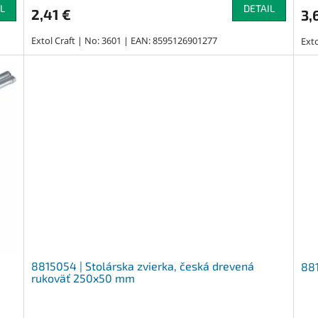
L
DETAIL
2,41 €
3,
Extol Craft | No: 3601 | EAN: 8595126901277
Ext
8815054 | Stolárska zvierka, česká drevená
881
rukoväť 250x50 mm