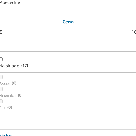
Abecedne
Cena
€
1
Na sklade
17
Akcia
0
Novinka
0
Tip
0
načky