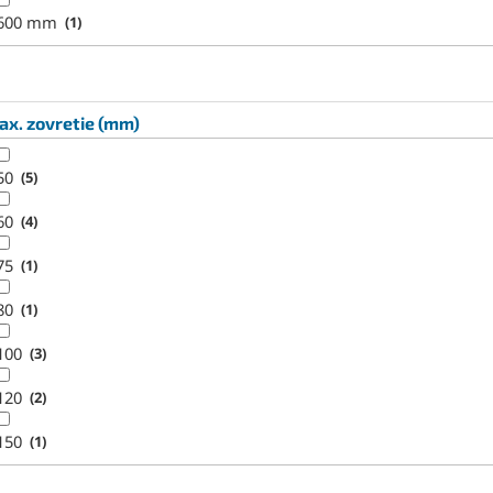
600 mm
1
x. zovretie (mm)
50
5
60
4
75
1
80
1
100
3
120
2
150
1