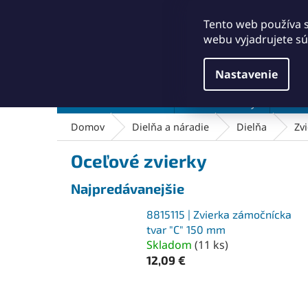
Prejsť
+421911249010
obchod@abse.sk
na
Tento web používa 
obsah
webu vyjadrujete sú
Nastavenie
Brúsenie a leštenie
Čistenie a kefy
Dielň
Domov
Dielňa a náradie
Dielňa
Zvi
Oceľové zvierky
Najpredávanejšie
8815115 | Zvierka zámočnícka
tvar "C" 150 mm
Skladom
(
11 ks
)
12,09 €
R