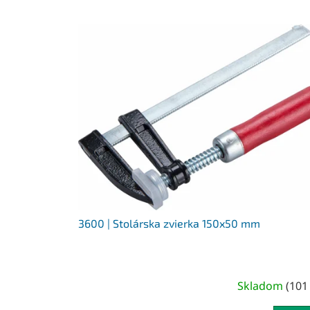
V
ý
p
i
s
p
r
o
d
u
k
t
o
v
3600 | Stolárska zvierka 150x50 mm
Skladom
(
101