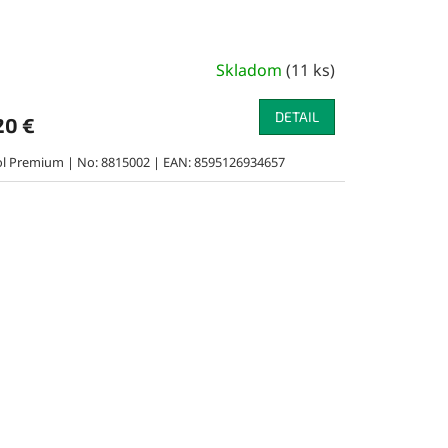
Skladom
(
11 ks
)
DETAIL
20 €
ol Premium | No: 8815002 | EAN: 8595126934657