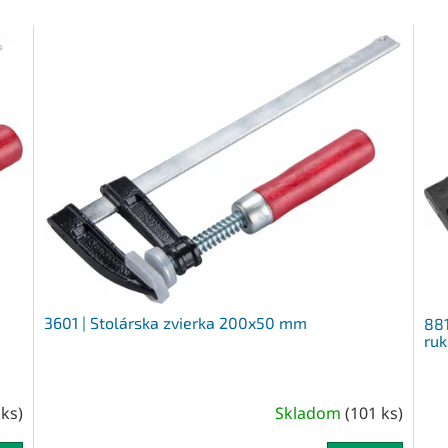
3601 | Stolárska zvierka 200x50 mm
881
ru
 ks
)
Skladom
(
101 ks
)