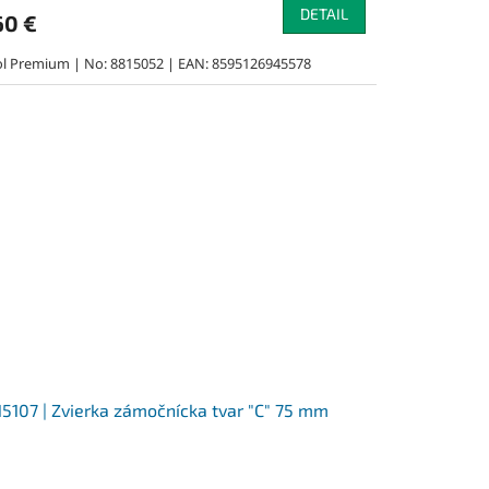
DETAIL
60 €
ol Premium | No: 8815052 | EAN: 8595126945578
5107 | Zvierka zámočnícka tvar "C" 75 mm