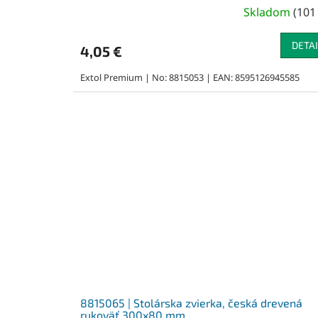
Skladom
(
101
DETAI
4,05 €
Extol Premium | No: 8815053 | EAN: 8595126945585
8815065 | Stolárska zvierka, česká drevená
rukoväť 300x80 mm