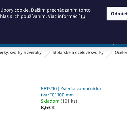
KONTAKTY
OBCHODNÉ PODMIENKY
PODMIENKY OCH
súbory cookie. Ďalším prechádzaním tohto
Odmie
hlas s ich používaním. Viac informácií
tu
.
HĽADAŤ
a a náradie
Frézovanie
Meradlá
Rezanie a pílenie
erky, svorky a zveráky
Stolárske a oceľové svorky
Oceľov
8815110 | Zvierka zámočnícka
tvar "C" 100 mm
Skladom
(
101 ks
)
8,63 €