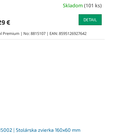
Skladom
(
101 ks
)
DETAIL
29 €
ol Premium | No: 8815107 | EAN: 8595126927642
5002 | Stolárska zvierka 160x60 mm