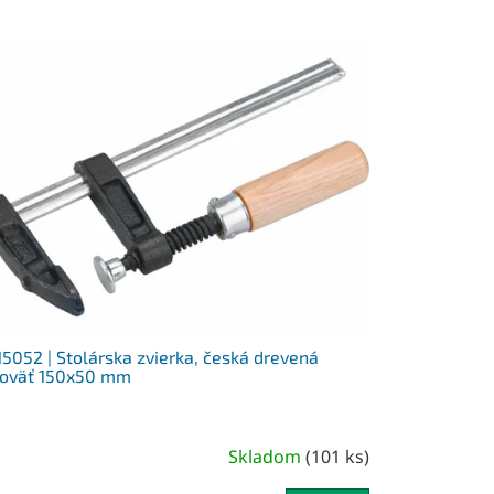
5052 | Stolárska zvierka, česká drevená
koväť 150x50 mm
Skladom
(
101 ks
)