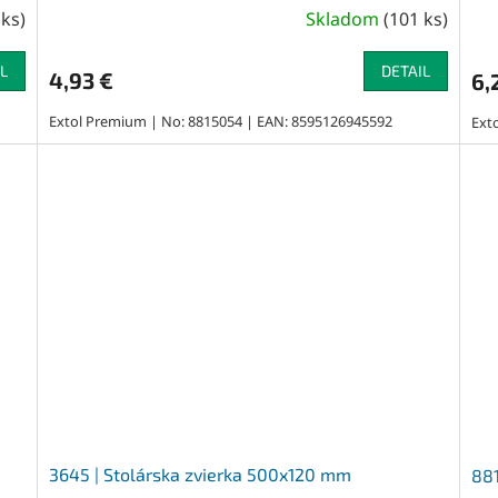
 ks
)
Skladom
(
101 ks
)
L
DETAIL
4,93 €
6,
Extol Premium | No: 8815054 | EAN: 8595126945592
Ext
3645 | Stolárska zvierka 500x120 mm
881