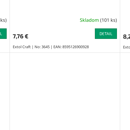
 ks
)
Skladom
(
101 ks
)
L
DETAIL
7,76 €
8,
Extol Craft | No: 3645 | EAN: 8595126900928
Ext