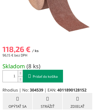
118,26 €
/ ks
96,15 € bez DPH
Jednotková
Skladom
(
8 ks
)
cena:
Pridať do košíka
Rhodius | No:
304539
| EAN:
4011890128152
OPÝTAŤ SA
STRÁŽIŤ
ZDIEĽAŤ