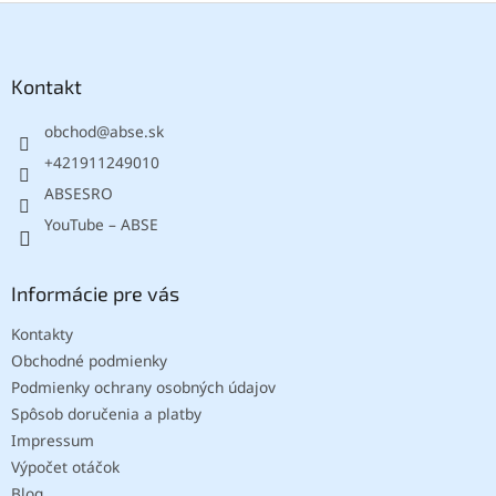
Z
á
p
ä
Kontakt
t
obchod
@
abse.sk
i
e
+421911249010
ABSESRO
YouTube – ABSE
Informácie pre vás
Kontakty
Obchodné podmienky
Podmienky ochrany osobných údajov
Spôsob doručenia a platby
Impressum
Výpočet otáčok
Blog