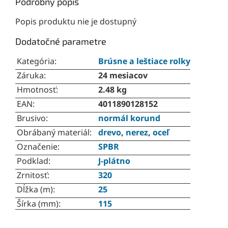
Podrobný popis
Popis produktu nie je dostupný
Dodatočné parametre
Kategória
:
Brúsne a leštiace rolky
Záruka
:
24 mesiacov
Hmotnosť
:
2.48 kg
EAN
:
4011890128152
Brusivo
:
normál korund
Obrábaný materiál
:
drevo
,
nerez
,
oceľ
Označenie
:
SPBR
Podklad
:
J-plátno
Zrnitosť
:
320
Dĺžka (m)
:
25
Šírka (mm)
:
115