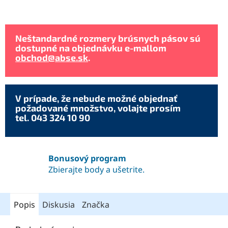
Neštandardné rozmery brúsnych pásov sú
dostupné na objednávku e-mallom
obchod@abse.sk
.
V prípade, že nebude možné objednať
požadované množstvo, volajte prosím
tel. 043 324 10 90
Bonusový program
Zbierajte body a ušetrite.
Popis
Diskusia
Značka