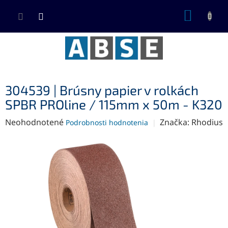
Prejsť
NÁKUP
na
KOŠÍK
obsah
304539 | Brúsny papier v rolkách
SPBR PROline / 115mm x 50m - K320
Priemerné
Neohodnotené
Značka:
Rhodius
Podrobnosti hodnotenia
hodnotenie
produktu
je
0,0
z
5
hviezdičiek.