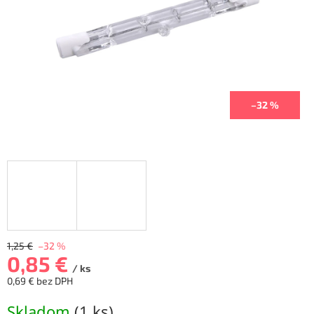
–32 %
1,25 €
–32 %
0,85 €
/ ks
0,69 € bez DPH
Jednotková
Skladom
(
1 ks
)