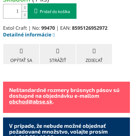
cena:
Pridať do košíka
Extol Craft | No:
99470
| EAN:
8595126952972
Detailné informácie
OPÝTAŤ SA
STRÁŽIŤ
ZDIEĽAŤ
Neštandardné rozmery brúsnych pásov sú
dostupné na objednávku e-mallom
obchod@abse.sk
.
V prípade, že nebude možné objednať
požadované množstvo, volajte prosím