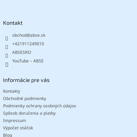
Z
á
p
ä
Kontakt
t
obchod
@
abse.sk
i
e
+421911249010
ABSESRO
YouTube – ABSE
Informácie pre vás
Kontakty
Obchodné podmienky
Podmienky ochrany osobných údajov
Spôsob doručenia a platby
Impressum
Výpočet otáčok
Blog