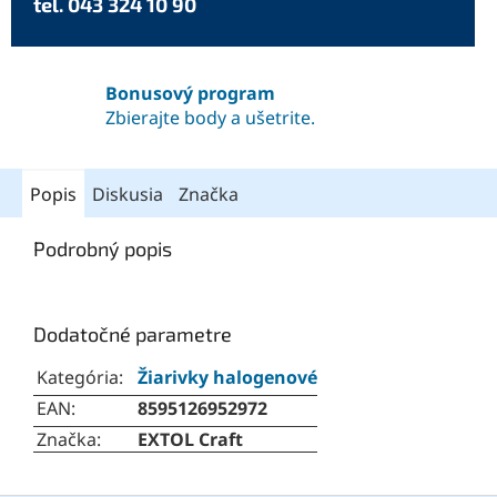
tel. 043 324 10 90
Bonusový program
Zbierajte body a ušetrite.
Popis
Diskusia
Značka
Podrobný popis
Dodatočné parametre
Kategória
:
Žiarivky halogenové
EAN
:
8595126952972
Značka
:
EXTOL Craft